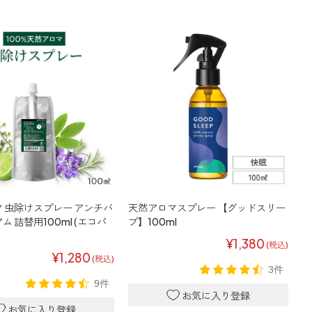
 虫除けスプレー アンチバ
天然アロマスプレー 【グッドスリー
 詰替用100ml (エコパ
プ】100ml
¥1,380
(税込)
¥1,280
(税込)
3件
9件