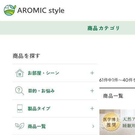
商品カテゴリ
商品を探す
お部屋・シーン
61件中1件〜40件
トイレ
目的・お悩み
商品一覧
トイレ空間を快適にしたい
消臭
製品タイプ
寝室
ぐっすり眠れる空間にしたい
トイレ
睡眠・生活リズム
アロマディフューザー
商品一覧
玄関
くつ