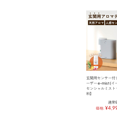
キャンドルライト
睡眠用
ねむりの魔法
睡眠用
玄関用
グッドスリープ
イーミスト
睡眠用
どこでも
ストレケアアロマ-眠り-
アロミック・フィット
眠気対策
20畳まで対応
スリープブロック
どこでも
ルーティンアロマ
アロミック・エアープラス
玄関用センサー付
ーザー e-mist 
どこでも
虫除け・ダニ対策
センシャルミスト
アロミック・フロー
料】
虫除け
通常
アンチバグプレミアム
¥4,9
価格:
ダニ除け