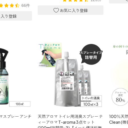
66件
マスプレー アンチ
天然アロマ トイレ用消臭スプレー テ
100％天然
ィーアロマ T-aroma 3点セット
Clean (
(100ml詰替用×3)【メール便送料無