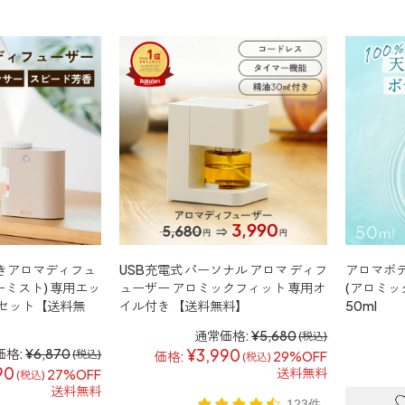
きアロマディフュ
USB充電式 パーソナル アロマ ディフ
アロマボディ
(イーミスト) 専用エッ
ューザー アロミックフィット 専用オ
(アロミッ
 セット【送料無
イル付き 【送料無料】
50ml
通常価格:
¥5,680
(税込)
価格:
¥6,870
¥3,990
(税込)
価格:
29%OFF
(税込)
90
送料無料
27%OFF
(税込)
送料無料
123件