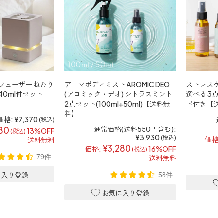
フューザー ねむり
アロマボディミスト AROMIC DEO
ストレスケ
40ml付セット
(アロミック・デオ) シトラスミント
選べる 3点
2点セット(100ml+50ml)【送料無
ド付き【
料】
価格:
¥7,370
(税込)
通常価格(送料550円含む):
80
13%OFF
(税込)
¥3,930
(税込)
価格
送料無料
¥3,280
価格:
16%OFF
(税込)
79件
送料無料
58件