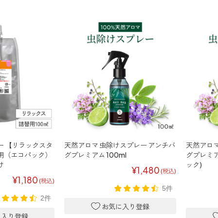
ー 【リラックスタ
天然アロマ 虫除けスプレー アンチバ
天然アロマ
替用（エコパック）
グプレミアム 100ml
グプレミアム
け
ック)
¥1,480
(税込)
¥1,180
(税込)
5件
2件