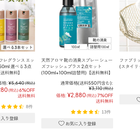
フレグランス エッ
天然アロマ 靴の消臭スプレー シュー
ファブリックミ
0ml 選べる 3点
ズフレッシュプラス 2点セット
(スタイリ
)【送料無料】
(100ml+100ml詰替用)【送料無料】
価格:
¥5,640
通常価格(送料550円含む):
(税込)
¥3,110
(税込)
280
6%OFF
(税込)
¥2,880
価格:
7%OFF
送料無料
(税込)
送料無料
8件
13件