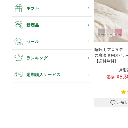
虫除け・ダニ対策
帰宅・来客時も心地よくしたい
4畳まで対応
アロマスプレー
ギフト
衣類・ファブリック
トイレ用
リビング
汗・デオドラント
消臭
ボディミスト
ティーアロマ
ホッと安らげる空間にしたい
新商品
ゴミ箱・生ゴミ
ストレス対策
ペパーミント＆ユーカリ
アロミックデオ
ギフト
どこでも
クローゼット
(シトラスミント)
セール
アロミック・ミニ
衣類を守り清潔な空間にしたい
リラックス
くつ用
エッセンシャルオイル
アロミックデオ
睡眠用 アロマディ
シューズフレッシュプラス
どこでも
(冷寒)
の魔法 専用オイル
キッチン・水まわり
ランキング
マスク・花粉対策
アロミック・ハング
【送料無料】
その他
清潔さを保ち快適にしたい
トイレ用
通常
6畳まで対応
ティーアロマ
抗菌・抗ウイルス
定期購入サービス
¥6,3
車内
価格:
マスククリップ
ドライブ時間を快適にしたい
トイレ用
衣類・ファブリック用
ティーセント
ファブリックミスト
次亜塩素酸水ジアケア
お出かけ・アウトドア
睡眠・生活リズム
外出先でも快適に過ごしたい
どこでも
リードディフューザー
ラベンダー
8畳まで対応