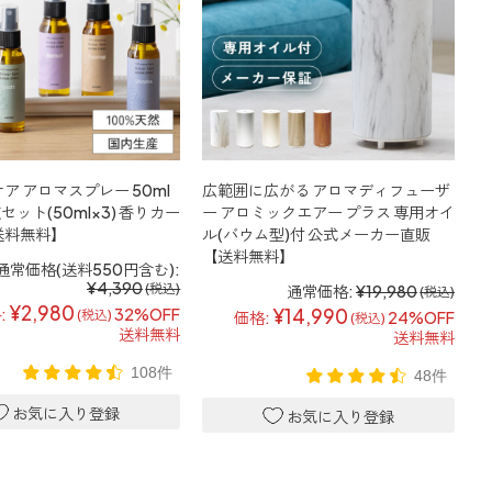
ア アロマスプレー 50ml
広範囲に広がる アロマディフューザ
セット(50ml×3) 香りカー
ー アロミックエアー プラス 専用オイ
送料無料】
ル(バウム型)付 公式メーカー直販
【送料無料】
通常価格(送料550円含む):
¥4,390
(税込)
通常価格:
¥19,980
(税込)
¥2,980
:
32%OFF
¥14,990
(税込)
価格:
24%OFF
(税込)
送料無料
送料無料
108件
48件