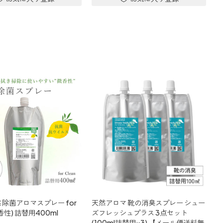
 除菌アロマスプレー for
天然アロマ 靴の消臭スプレー シュー
微香性) 詰替用400ml
ズフレッシュプラス 3点セット
(100ml詰替用×3) 【メール便送料無