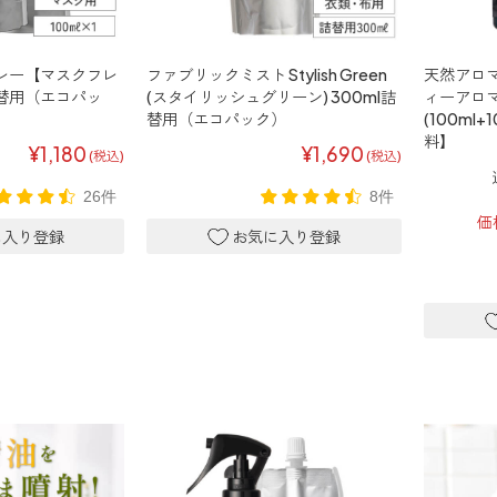
レー【マスクフレ
ファブリックミスト Stylish Green
天然アロマ
詰替用（エコパッ
(スタイリッシュグリーン) 300ml詰
ィーアロマ 
替用（エコパック）
(100ml
料】
¥1,180
¥1,690
(税込)
(税込)
26件
8件
価