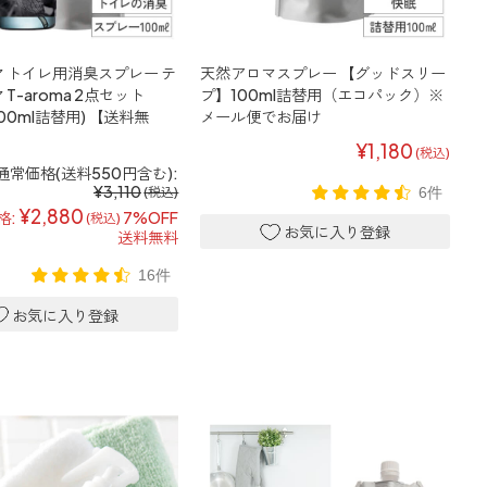
 トイレ用消臭スプレー テ
天然アロマスプレー 【グッドスリー
T-aroma 2点セット
プ】100ml詰替用（エコパック）※
+100ml詰替用) 【送料無
メール便でお届け
¥1,180
(税込)
通常価格(送料550円含む):
¥3,110
6件
(税込)
¥2,880
格:
7%OFF
(税込)
送料無料
16件