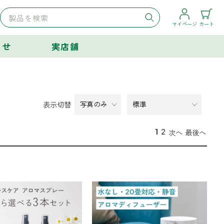
マイページ
カート
らせ
実店舗
表示切替
1
2
次へ
最後へ