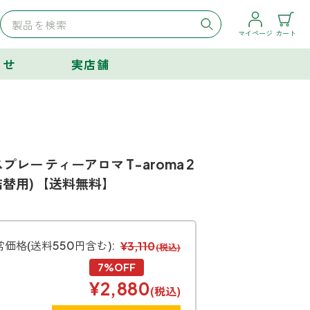
マイページ
カート
らせ
実店舗
レー ティーアロマ T-aroma 2
l詰替用) 【送料無料】
常価格(送料550円含む):
¥3,110
(税込)
7%OFF
¥2,880
(税込)