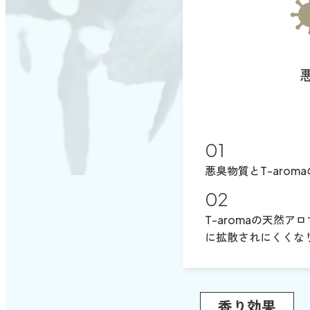
悪臭物質とT-aro
T-aromaの天然
に拡散されにくくな
香り効果