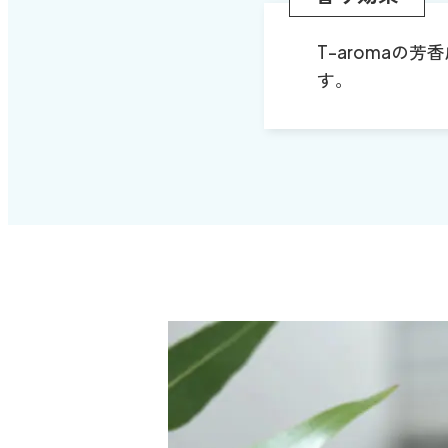
T-aroma
す。