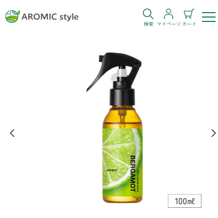
検索
マイページ
カート
ログイン
新規会員登録
お気に入り
購入履歴
Previous
Ne
お部屋・シーン
トイレ
目的・お悩み
トイレ空間を快適にしたい