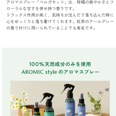
アロマスプレー「ベルガモット」は、柑橘の爽やかさとフ
ローラルな甘さを併せ持つ香りです。
ストレケアアロマ
リラックス作用が高く、気持ちが沈んだり落ち込んだ時に
心をゆっくりと落ち着けてくれます。紅茶のアールグレー
の香り付けに用いられていることでも有名です。
リラックスタイム
エッセンシャルミスト
100%天然成分のみを使用
オレンジ
のアロマスプレー
AROMIC style
レモン
グレープフルーツ