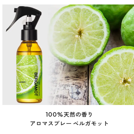
どこでも
ルーティンアロマ
アロミック・エアープラス
お電話での
ご注文
どこでも
アロミック・フロー
虫除け
0120-201-074
アンチバグプレミアム
＊通話料無料
ダニ除け
＊受付：平日10:00～17:00(土日祝定休)
アンチダニー
＊長期休業については
こちら
をご確認ください
お問い合わせ
お問い合わせいただく前に一度、「よくある質問」をご確認くださ
アロミックデオ
い。
(シトラスミント)
アロミックデオ
よくあるご質問、お問い合わせ
100%天然の香り
(冷寒)
アロマスプレー ベルガモット