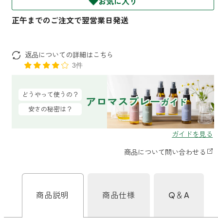
お気に入り
ファブリックミスト
トイレ用
店舗情報
ティーセント
次亜塩素酸水ジアケア
どこでも
ラベンダー
ご利用ガイド
返品についての詳細はこちら
リードディフューザー
3件
わたしたちについて
キャンドルライト
どうやって使うの？
アロマスプレー
ガイド
睡眠用
安さの秘密は？
ねむりの魔法
読みもの
睡眠用
グッドスリープ
玄関用
法人のお客様
イーミスト
睡眠用
ストレケアアロマ-眠り-
どこでも
採用情報
アロミック・フィット
眠気対策
商品説明
商品仕様
Q＆A
スリープブロック
フランチャイズ募集