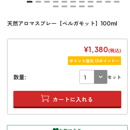
寝室
製品タイプ
消臭
ぐっすり眠れる空間にしたい
玄関
商品一覧
アロマディフューザー
天然アロマスプレー【ベルガモット】100ml
帰宅・来客時も心地よくしたい
リビング
ギフト
アロマスプレー
ホッと安らげる空間にしたい
¥1,380
(税込)
クローゼット
新商品
ボディミスト
衣類を守り清潔な空間にしたい
ポイント還元 13ポイント〜
トイレ用
ペパーミント＆ユーカリ
キッチン・水まわり
ティーアロマ
セール
アロミックデオ
数量:
清潔さを保ち快適にしたい
セット
(シトラスミント)
どこでも
車内
くつ用
ランキング
アロミック・ミニ
シューズフレッシュプラス
ドライブ時間を快適にしたい
アロミックデオ
(冷寒)
お出かけ・アウトドア
どこでも
トイレ用
定期購入サービス
その他
外出先でも快適に過ごしたい
アロミック・ハング
ティーアロマ
マスククリップ
衣類・ファブリック用