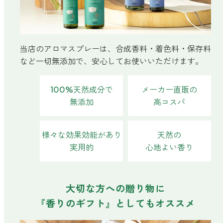
ベルガモット
レモンティー
当店のアロマスプレーは、合成香料・着色料・保存料
など一切無添加で、安心してお使いいただけます。
100%天然成分で
メーカー直販の
マスク用
無添加
高コスパ
マスクフレッシュ
花粉対策
様々な効果効能があり
天然の
アンチ花粉
実用的
心地よい香り
キッチン用
大切な方への贈り物に
forキッチン
『香りのギフト』としてもオススメ
掃除用