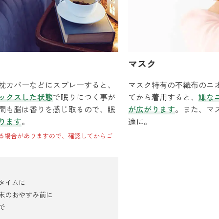
マスク
枕カバーなどにスプレーすると、
マスク特有の不織布のニ
ックスした状態
で眠りにつく事が
てから着用すると、
嫌な
間も脳は香りを感じ取るので、眠
が広がります
。また、マ
ります
。
適に。
る場合がありますので、確認してからご
タイムに
末のおやすみ前に
で