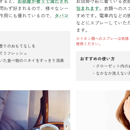
すると、
お部屋が香りで満たされ
お出掛け前に着ている衣
問わず好まれるので、様々なシー
包まれます
。衣類へのス
作用にも優れているので、
タバコ
すめです。電車内などの
などにスプレーしていた
ます。
※リネン類へのスプレーは色移
使用ください。
香りのおもてなしを
てリフレッシュ
おすすめの使い方
いた食べ物のニオイをすっきり消臭
クローゼット内の
なかなか洗えない