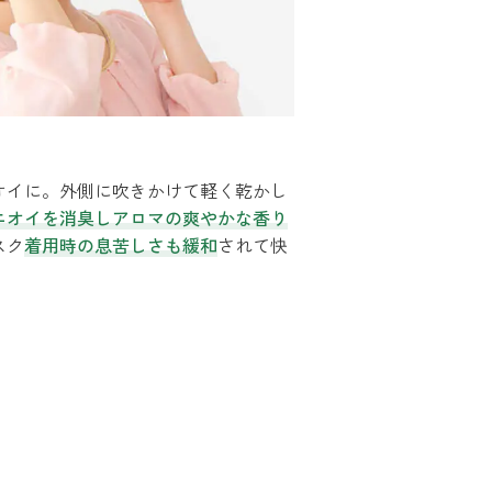
オイに。外側に吹きかけて軽く乾かし
ニオイを消臭しアロマの爽やかな香り
スク
着用時の息苦しさも緩和
されて快