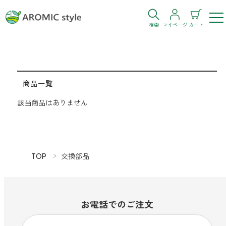
検索
マイページ
カート
ログイン
新規会員登録
商品一覧
お気に入り
購入履歴
該当商品はありません
TOP
交換部品
お部屋・シーン
トイレ
目的・お悩み
お電話での
ご注文
トイレ空間を快適にしたい