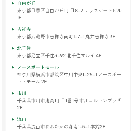
自由が丘
ファブリックミスト
トイレ用
東京都目黒区自由が丘1丁目8-2 サウスゲートビル
店舗情報
ティーセント
1F
次亜塩素酸水ジアケア
吉祥寺
どこでも
ラベンダー
ご利用ガイド
リードディフューザー
東京都武蔵野市吉祥寺南町1-7-1 丸井吉祥寺 3F
北千住
わたしたちについて
キャンドルライト
東京都足立区千住3-92 北千住マルイ 4F
睡眠用
ノースポートモール
ねむりの魔法
読みもの
睡眠用
神奈川県横浜市都筑区中川中央1-25-1 ノースポー
グッドスリープ
ト・モール 2F
玄関用
法人のお客様
イーミスト
市川
睡眠用
ストレケアアロマ-眠り-
千葉県市川市鬼高1丁目1番1号 市川コルトンプラザ
どこでも
採用情報
2F
アロミック・フィット
眠気対策
流山
スリープブロック
フランチャイズ募集
千葉県流山市おおたかの森南1-5-1 本館2F