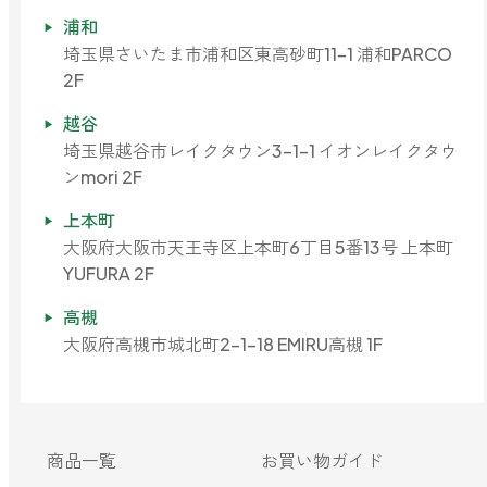
どこでも
ルーティンアロマ
浦和
アロミック・エアープラス
埼玉県さいたま市浦和区東高砂町11-1 浦和PARCO
お電話での
ご注文
2F
どこでも
アロミック・フロー
越谷
虫除け
0120-201-074
埼玉県越谷市レイクタウン3-1-1 イオンレイクタウ
アンチバグプレミアム
ンmori 2F
＊通話料無料
ダニ除け
上本町
＊受付：平日10:00～17:00(土日祝定休)
アンチダニー
＊長期休業については
こちら
をご確認ください
大阪府大阪市天王寺区上本町6丁目5番13号 上本町
お問い合わせ
YUFURA 2F
高槻
お問い合わせいただく前に一度、「よくある質問」をご確認くださ
アロミックデオ
い。
大阪府高槻市城北町2-1-18 EMIRU高槻 1F
(シトラスミント)
アロミックデオ
よくあるご質問、お問い合わせ
(冷寒)
商品一覧
お買い物ガイド