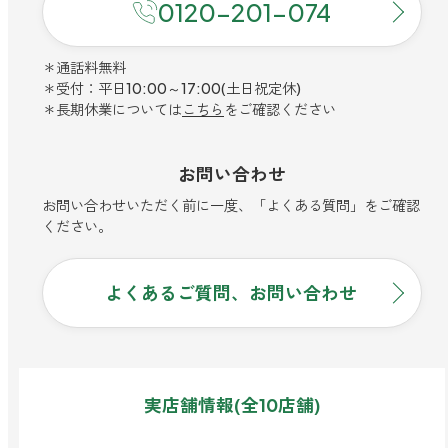
寝室
0120-201-074
製品タイプ
消臭
ぐっすり眠れる空間にしたい
玄関
＊通話料無料
商品一覧
アロマディフューザー
帰宅・来客時も心地よくしたい
＊受付：平日10:00～17:00(土日祝定休)
＊長期休業については
こちら
をご確認ください
リビング
ギフト
アロマスプレー
ホッと安らげる空間にしたい
お問い合わせ
クローゼット
新商品
ボディミスト
衣類を守り清潔な空間にしたい
お問い合わせいただく前に一度、「よくある質問」をご確認
トイレ用
ください。
ペパーミント＆ユーカリ
キッチン・水まわり
ティーアロマ
セール
アロミックデオ
清潔さを保ち快適にしたい
(シトラスミント)
よくあるご質問、お問い合わせ
どこでも
車内
くつ用
ランキング
アロミック・ミニ
シューズフレッシュプラス
ドライブ時間を快適にしたい
アロミックデオ
(冷寒)
お出かけ・アウトドア
どこでも
トイレ用
定期購入サービス
その他
外出先でも快適に過ごしたい
アロミック・ハング
ティーアロマ
実店舗情報(全10店舗)
マスククリップ
衣類・ファブリック用