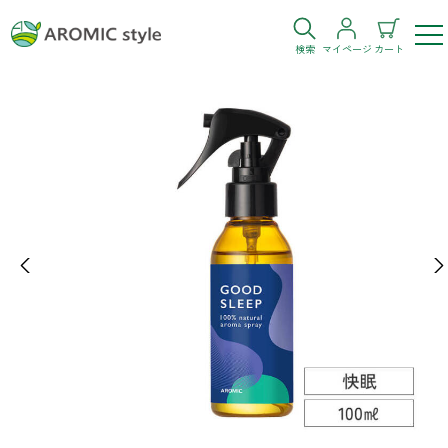
検索
マイページ
カート
ログイン
新規会員登録
お気に入り
購入履歴
Previous
Ne
お部屋・シーン
トイレ
目的・お悩み
トイレ空間を快適にしたい