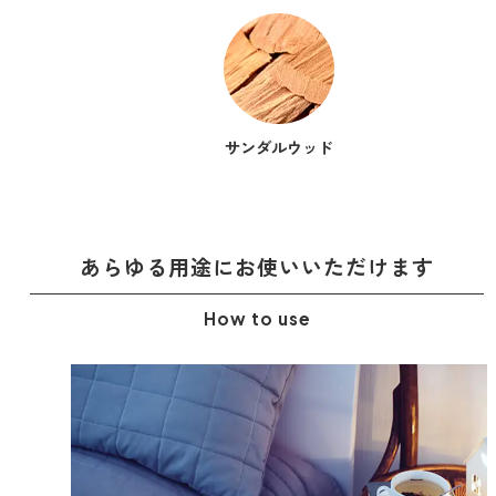
ベルガモット
レモンティー
サンダルウッド
マスク用
マスクフレッシュ
あらゆる用途に
お使いいただけます
花粉対策
How to use
アンチ花粉
キッチン用
forキッチン
掃除用