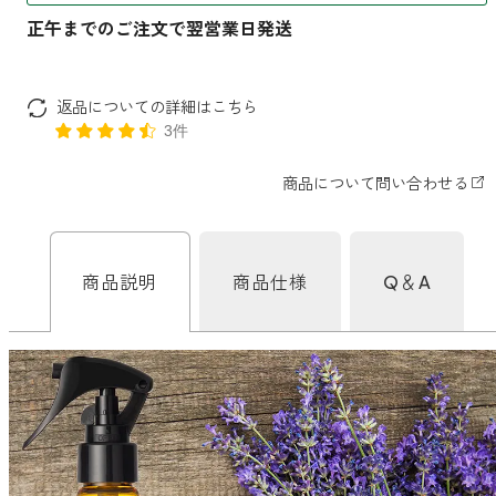
ファブリックミスト
トイレ用
店舗情報
ティーセント
次亜塩素酸水ジアケア
返品についての詳細はこちら
どこでも
ラベンダー
ご利用ガイド
3件
リードディフューザー
わたしたちについて
キャンドルライト
睡眠用
ねむりの魔法
読みもの
睡眠用
商品説明
商品仕様
Q＆A
グッドスリープ
玄関用
法人のお客様
イーミスト
睡眠用
ストレケアアロマ-眠り-
どこでも
採用情報
アロミック・フィット
眠気対策
スリープブロック
フランチャイズ募集