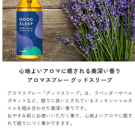
どこでも
ルーティンアロマ
アロミック・エアープラス
お電話での
ご注文
どこでも
アロミック・フロー
虫除け
0120-201-074
アンチバグプレミアム
＊通話料無料
ダニ除け
＊受付：平日10:00～17:00(土日祝定休)
アンチダニー
＊長期休業については
こちら
をご確認ください
心地よいアロマに癒される奥深い香り
お問い合わせ
アロマスプレー グッドスリープ
お問い合わせいただく前に一度、「よくある質問」をご確認くださ
アロミックデオ
アロマスプレー「グッドスリープ」は、ラベンダーやベル
い。
(シトラスミント)
ガモットなど、眠りに良いとされているエッセンシャルオ
イルを組み合わせた奥深い香りです。
アロミックデオ
よくあるご質問、お問い合わせ
おやすみ前にお使いいただく事で、心地よいアロマに癒さ
(冷寒)
れて眠りにつく事ができます。