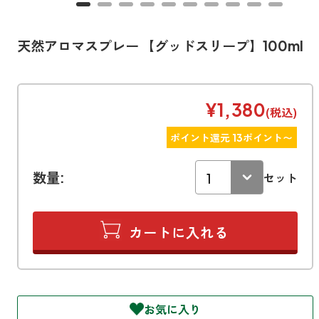
寝室
製品タイプ
消臭
ぐっすり眠れる空間にしたい
玄関
天然アロマスプレー 【グッドスリープ】100ml
商品一覧
アロマディフューザー
帰宅・来客時も心地よくしたい
リビング
ギフト
アロマスプレー
ホッと安らげる空間にしたい
¥1,380
(税込)
クローゼット
新商品
ポイント還元 13ポイント〜
ボディミスト
衣類を守り清潔な空間にしたい
トイレ用
ペパーミント＆ユーカリ
キッチン・水まわり
数量:
ティーアロマ
セット
セール
アロミックデオ
清潔さを保ち快適にしたい
(シトラスミント)
どこでも
車内
くつ用
ランキング
アロミック・ミニ
シューズフレッシュプラス
ドライブ時間を快適にしたい
アロミックデオ
(冷寒)
お出かけ・アウトドア
どこでも
トイレ用
定期購入サービス
その他
外出先でも快適に過ごしたい
アロミック・ハング
ティーアロマ
お気に入り
マスククリップ
衣類・ファブリック用