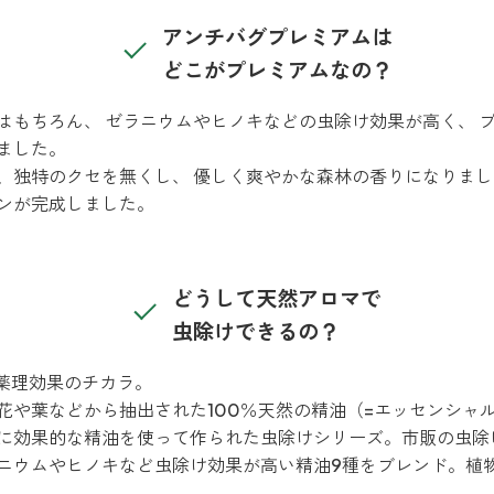
アンチバグプレミアムは
どこがプレミアムなの？
はもちろん、 ゼラニウムやヒノキなどの虫除け効果が高く、 プ
ました。
、独特のクセを無くし、 優しく爽やかな森林の香りになりまし
ンが完成しました。
どうして天然アロマで
虫除けできるの？
つ薬理効果のチカラ。
花や葉などから抽出された100％天然の精油（=エッセンシャ
に効果的な精油を使って作られた虫除けシリーズ。市販の虫除
ニウムやヒノキなど虫除け効果が高い精油9種をブレンド。植