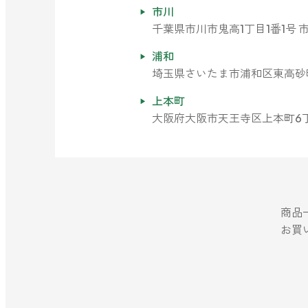
市川
千葉県市川市鬼高1丁目1番1号 
レモン
浦和
グレープフルーツ
埼玉県さいたま市浦和区東高砂町11
上本町
ベルガモット
大阪府大阪市天王寺区上本町6丁目5
レモンティー
マスク・花粉対策
商品
マスク用
お買
マスクフレッシュ
花粉対策
アンチ花粉
抗菌・抗ウイルス