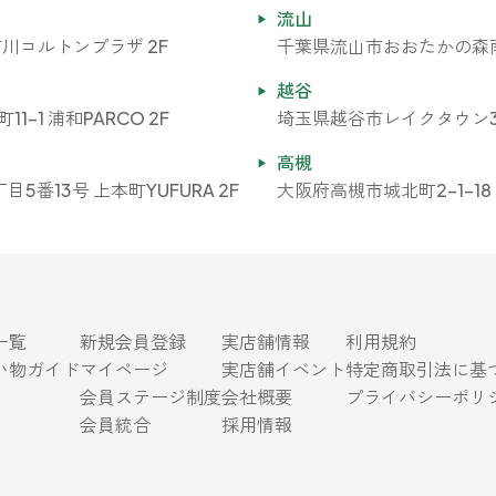
流山
市川コルトンプラザ 2F
千葉県流山市おおたかの森南1-
越谷
-1 浦和PARCO 2F
埼玉県越谷市レイクタウン3-1
高槻
番13号 上本町YUFURA 2F
大阪府高槻市城北町2-1-18 E
一覧
新規会員登録
実店舗情報
利用規約
い物ガイド
マイページ
実店舗イベント
特定商取引法に基
会員ステージ制度
会社概要
プライバシーポリ
会員統合
採用情報