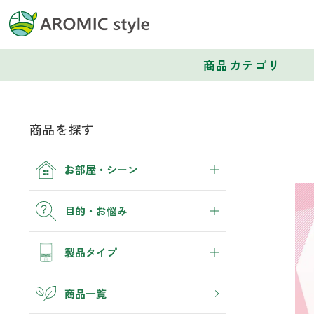
商品カテゴリ
商品を探す
お部屋・シーン
トイレ
目的・お悩み
トイレ空間を快適にしたい
消臭
製品タイプ
寝室
ぐっすり眠れる空間にしたい
トイレ
睡眠・生活リズム
アロマディフューザー
商品一覧
玄関
くつ