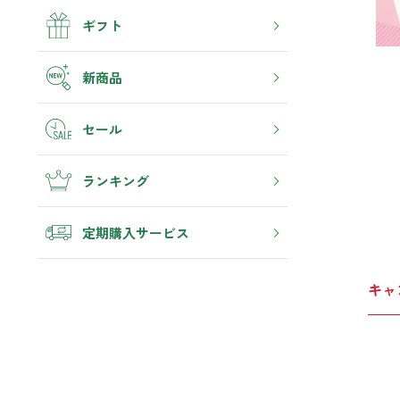
虫除け・ダニ対策
帰宅・来客時も心地よくしたい
4畳まで対応
アロマスプレー
ギフト
衣類・ファブリック
トイレ用
リビング
汗・デオドラント
消臭
ボディミスト
ティーアロマ
ホッと安らげる空間にしたい
新商品
ゴミ箱・生ゴミ
ストレス対策
ペパーミント＆ユーカリ
アロミックデオ
ギフト
どこでも
クローゼット
(シトラスミント)
セール
アロミック・ミニ
衣類を守り清潔な空間にしたい
リラックス
くつ用
エッセンシャルオイル
アロミックデオ
シューズフレッシュプラス
どこでも
(冷寒)
キッチン・水まわり
ランキング
マスク・花粉対策
アロミック・ハング
その他
清潔さを保ち快適にしたい
トイレ用
6畳まで対応
ティーアロマ
抗菌・抗ウイルス
定期購入サービス
車内
マスククリップ
ドライブ時間を快適にしたい
トイレ用
衣類・ファブリック用
ティーセント
ファブリックミスト
キャ
次亜塩素酸水ジアケア
お出かけ・アウトドア
睡眠・生活リズム
外出先でも快適に過ごしたい
どこでも
リードディフューザー
ラベンダー
8畳まで対応