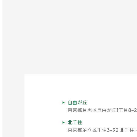
アンチダニー
汗・デオドラント
アロミックデオ
(シトラスミント)
アロミックデオ
(冷寒)
リラックス・リフレッシュ
ストレケアアロマ
リラックスタイム
自由が丘
東京都目黒区自由が丘1丁目8-2
エッセンシャルミスト
北千住
東京都足立区千住3-92 北千住マ
オレンジ