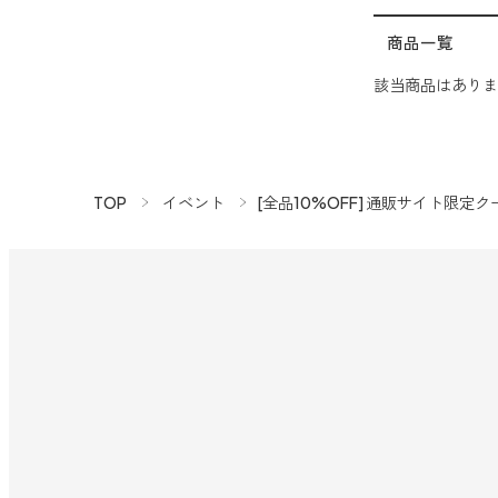
キャンドルライト
睡眠用
商品一覧
ねむりの魔法
睡眠用
該当商品はありま
玄関用
グッドスリープ
イーミスト
睡眠用
どこでも
ストレケアアロマ-眠り-
アロミック・フィット
TOP
イベント
[全品10%OFF] 通販サイト限定クーポン
眠気対策
20畳まで対応
スリープブロック
どこでも
ルーティンアロマ
アロミック・エアープラス
どこでも
虫除け・ダニ対策
アロミック・フロー
虫除け
アンチバグプレミアム
ダニ除け