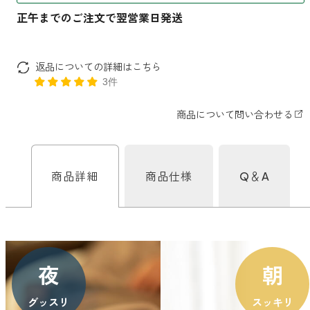
ファブリックミスト
トイレ用
店舗情報
ティーセント
次亜塩素酸水ジアケア
返品についての詳細はこちら
どこでも
ラベンダー
ご利用ガイド
3件
リードディフューザー
わたしたちについて
キャンドルライト
睡眠用
ねむりの魔法
読みもの
睡眠用
商品詳細
商品仕様
Q＆A
グッドスリープ
玄関用
法人のお客様
イーミスト
睡眠用
ストレケアアロマ-眠り-
どこでも
採用情報
アロミック・フィット
夜
朝
眠気対策
スリープブロック
フランチャイズ募集
グッスリ
スッキリ