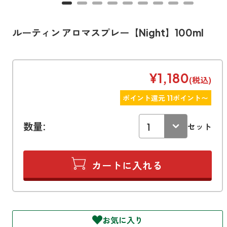
寝室
製品タイプ
消臭
ぐっすり眠れる空間にしたい
玄関
ルーティン アロマスプレー【Night】100ml
商品一覧
アロマディフューザー
帰宅・来客時も心地よくしたい
リビング
ギフト
アロマスプレー
ホッと安らげる空間にしたい
¥1,180
(税込)
クローゼット
新商品
ポイント還元 11ポイント〜
ボディミスト
衣類を守り清潔な空間にしたい
トイレ用
ペパーミント＆ユーカリ
キッチン・水まわり
数量:
ティーアロマ
セット
セール
アロミックデオ
清潔さを保ち快適にしたい
(シトラスミント)
どこでも
車内
くつ用
ランキング
アロミック・ミニ
シューズフレッシュプラス
ドライブ時間を快適にしたい
アロミックデオ
(冷寒)
お出かけ・アウトドア
どこでも
トイレ用
定期購入サービス
その他
外出先でも快適に過ごしたい
アロミック・ハング
ティーアロマ
お気に入り
マスククリップ
衣類・ファブリック用