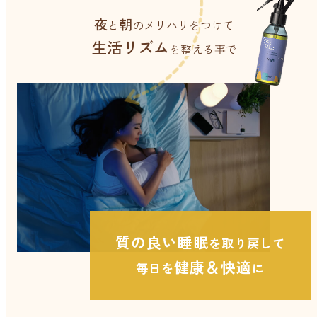
ベルガモット
夜
朝
と
のメリハリをつけて
生活リズム
を整える事で
レモンティー
マスク用
マスクフレッシュ
花粉対策
アンチ花粉
質の良い睡眠
を取り戻して
健康＆快適
キッチン用
毎日を
に
forキッチン
掃除用