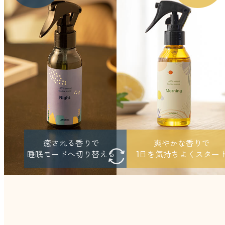
どこでも
ルーティンアロマ
アロミック・エアープラス
お電話での
ご注文
どこでも
アロミック・フロー
虫除け
0120-201-074
アンチバグプレミアム
＊通話料無料
ダニ除け
＊受付：平日10:00～17:00(土日祝定休)
アンチダニー
＊長期休業については
こちら
をご確認ください
お問い合わせ
癒される香りで
爽やかな香りで
お問い合わせいただく前に一度、「よくある質問」をご確認くださ
アロミックデオ
睡眠モードへ切り替える
1日を気持ちよくスター
い。
(シトラスミント)
アロミックデオ
よくあるご質問、お問い合わせ
(冷寒)