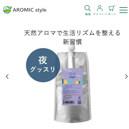
検索
マイページ
カート
ログイン
新規会員登録
お気に入り
購入履歴
Previous
Ne
お部屋・シーン
トイレ
目的・お悩み
トイレ空間を快適にしたい