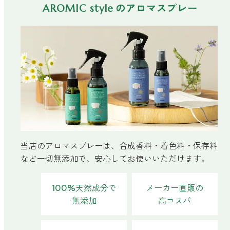
のアロマスプレー
AROMIC style
ベルガモット
レモンティー
マスク用
マスクフレッシュ
花粉対策
当店のアロマスプレーは、合成香料・着色料・保存料
アンチ花粉
など一切無添加で、安心してお使いいただけます。
100%天然成分で
メーカー直販の
キッチン用
無添加
高コスパ
forキッチン
掃除用