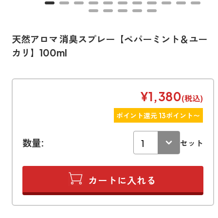
寝室
製品タイプ
消臭
ぐっすり眠れる空間にしたい
玄関
商品一覧
アロマディフューザー
天然アロマ 消臭スプレー【ペパーミント＆ユー
帰宅・来客時も心地よくしたい
カリ】100ml
リビング
ギフト
アロマスプレー
ホッと安らげる空間にしたい
クローゼット
新商品
¥1,380
ボディミスト
(税込)
衣類を守り清潔な空間にしたい
トイレ用
ペパーミント＆ユーカリ
ポイント還元 13ポイント〜
キッチン・水まわり
ティーアロマ
セール
アロミックデオ
清潔さを保ち快適にしたい
(シトラスミント)
数量:
セット
どこでも
車内
くつ用
ランキング
アロミック・ミニ
シューズフレッシュプラス
ドライブ時間を快適にしたい
アロミックデオ
(冷寒)
お出かけ・アウトドア
どこでも
トイレ用
定期購入サービス
その他
外出先でも快適に過ごしたい
アロミック・ハング
ティーアロマ
マスククリップ
衣類・ファブリック用