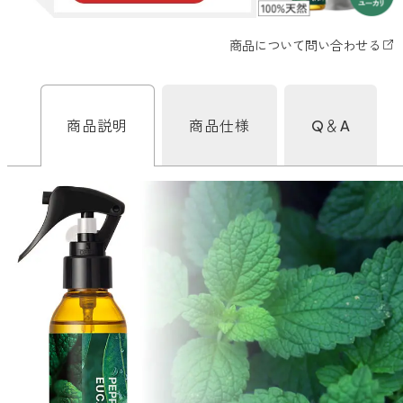
どこでも
ルーティンアロマ
アロミック・エアープラス
お電話での
ご注文
どこでも
アロミック・フロー
虫除け
0120-201-074
商品説明
商品仕様
Q＆A
アンチバグプレミアム
＊通話料無料
ダニ除け
＊受付：平日10:00～17:00(土日祝定休)
アンチダニー
＊長期休業については
こちら
をご確認ください
お問い合わせ
お問い合わせいただく前に一度、「よくある質問」をご確認くださ
アロミックデオ
い。
(シトラスミント)
アロミックデオ
よくあるご質問、お問い合わせ
(冷寒)