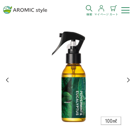
検索
マイページ
カート
ログイン
新規会員登録
お気に入り
購入履歴
Previous
Ne
お部屋・シーン
トイレ
目的・お悩み
トイレ空間を快適にしたい