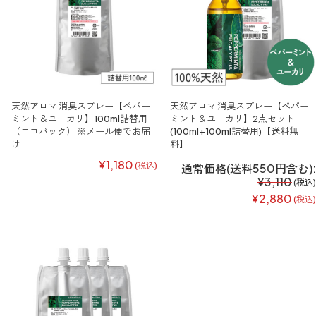
天然アロマ 消臭スプレー【ペパー
天然アロマ 消臭スプレー【ペパー
ミント＆ユーカリ】100ml詰替用
ミント＆ユーカリ】2点セット
（エコパック） ※メール便でお届
(100ml+100ml詰替用)【送料無
け
料】
¥1,180
(税込)
通常価格(送料550円含む):
¥3,110
(税込)
¥2,880
(税込)