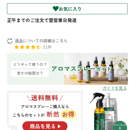
ファブリックミスト
トイレ用
お気に入り
店舗情報
ティーセント
次亜塩素酸水ジアケア
どこでも
ラベンダー
ご利用ガイド
リードディフューザー
返品についての詳細はこちら
11件
わたしたちについて
キャンドルライト
睡眠用
どうやって使うの？
ねむりの魔法
アロマスプレー
読みもの
ガイド
睡眠用
安さの秘密は？
グッドスリープ
玄関用
法人のお客様
イーミスト
睡眠用
ストレケアアロマ-眠り-
どこでも
採用情報
アロミック・フィット
眠気対策
スリープブロック
フランチャイズ募集