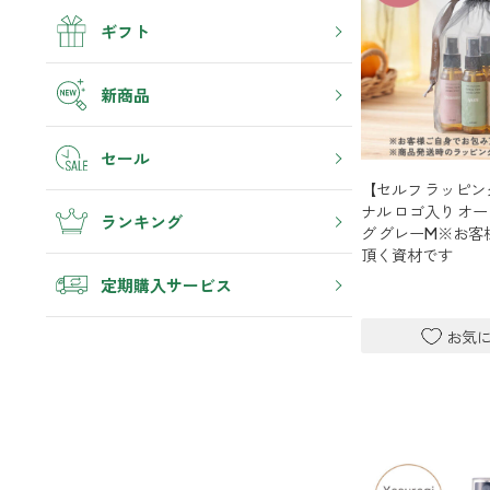
虫除け・ダニ対策
帰宅・来客時も心地よくしたい
4畳まで対応
アロマスプレー
ギフト
衣類・ファブリック
トイレ用
リビング
汗・デオドラント
消臭
ボディミスト
ティーアロマ
ホッと安らげる空間にしたい
新商品
ゴミ箱・生ゴミ
ストレス対策
ペパーミント＆ユーカリ
アロミックデオ
ギフト
どこでも
クローゼット
(シトラスミント)
セール
アロミック・ミニ
衣類を守り清潔な空間にしたい
リラックス
くつ用
エッセンシャルオイル
アロミックデオ
【セルフ ラッピ
シューズフレッシュプラス
どこでも
(冷寒)
ナル ロゴ入り オ
キッチン・水まわり
ランキング
マスク・花粉対策
アロミック・ハング
グ グレーM※お
その他
清潔さを保ち快適にしたい
トイレ用
頂く資材です
6畳まで対応
ティーアロマ
抗菌・抗ウイルス
定期購入サービス
車内
マスククリップ
ドライブ時間を快適にしたい
トイレ用
衣類・ファブリック用
ティーセント
ファブリックミスト
次亜塩素酸水ジアケア
お出かけ・アウトドア
睡眠・生活リズム
外出先でも快適に過ごしたい
どこでも
リードディフューザー
ラベンダー
8畳まで対応