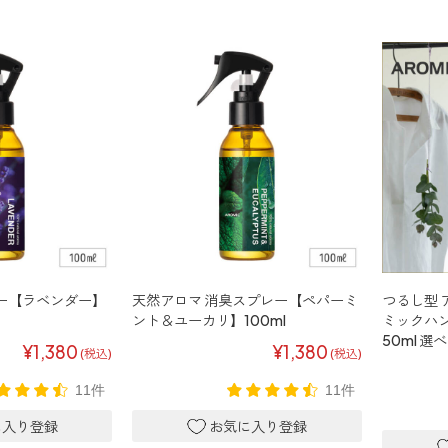
ー【ラベンダー】
天然アロマ 消臭スプレー【ペパーミ
つるし型 
ント＆ユーカリ】100ml
ミックハン
50ml 
¥1,380
¥1,380
(税込)
(税込)
11件
11件