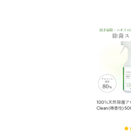
キッチン用
forキッチン
掃除用
forクリーン
100％天然 除菌ア
Clean (微香性) 50