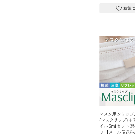
マスク用 クリップ式ア
(マスクリップ) ＋
イル 5ml セット
り 【メール便送料