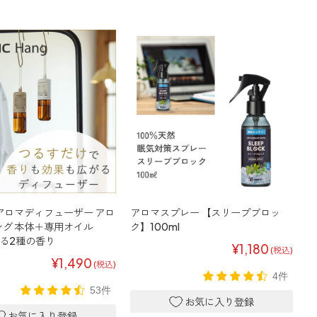
アロマディフューザー アロ
アロマスプレー 【スリープブロッ
グ 本体＋専用オイル
ク】100ml
選べる2種の香り
¥1,180
(税込)
¥1,490
(税込)
4件
53件