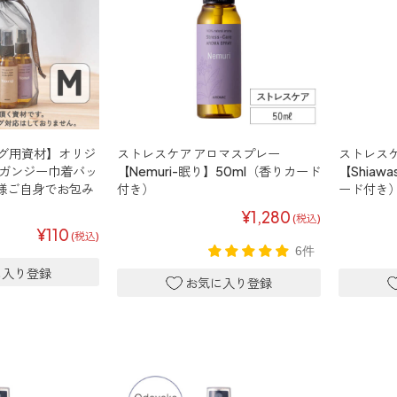
ング用資材】オリジ
ストレスケア アロマスプレー
ストレスケ
ーガンジー巾着バッ
【Nemuri-眠り】50ml（香りカード
【Shiaw
客様ご自身でお包み
付き）
ード付き
¥1,280
(税込)
¥110
(税込)
6件