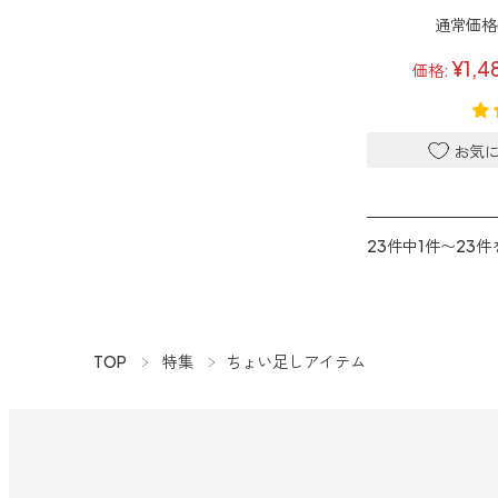
通常価格(
¥1,4
価格:
23件中1件〜23
TOP
特集
ちょい足しアイテム