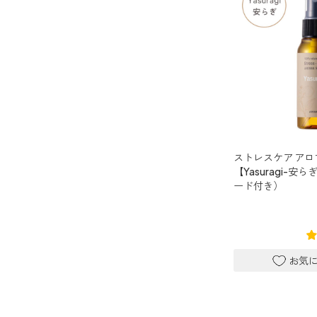
キャンドルライト
睡眠用
ねむりの魔法
睡眠用
玄関用
グッドスリープ
イーミスト
睡眠用
どこでも
ストレケアアロマ-眠り-
アロミック・フィット
眠気対策
20畳まで対応
ストレスケア アロ
スリープブロック
【Yasuragi-安
どこでも
ード付き）
ルーティンアロマ
アロミック・エアープラス
どこでも
虫除け・ダニ対策
アロミック・フロー
虫除け
アンチバグプレミアム
ダニ除け