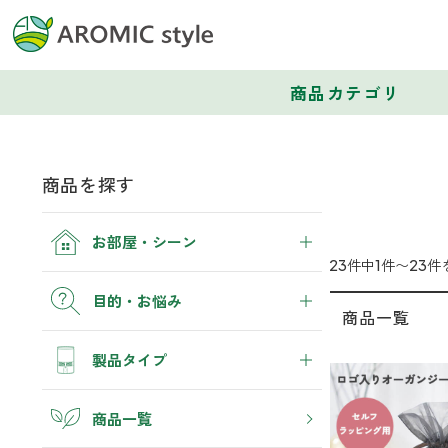
商品カテゴリ
商品を探す
お部屋・シーン
23件中1件〜23件
トイレ
目的・お悩み
商品一覧
トイレ空間を快適にしたい
消臭
製品タイプ
寝室
ぐっすり眠れる空間にしたい
トイレ
睡眠・生活リズム
アロマディフューザー
商品一覧
玄関
くつ