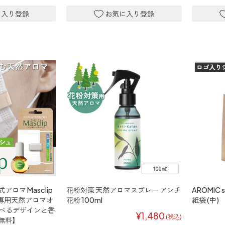
ロマ Masclip
花粉対策 天然アロマスプレー アンチ
AROMIC
 専用天然アロマオ
花粉 100ml
紙袋 (中)
 選べるデザインと香
¥1,480
(税込)
無料】