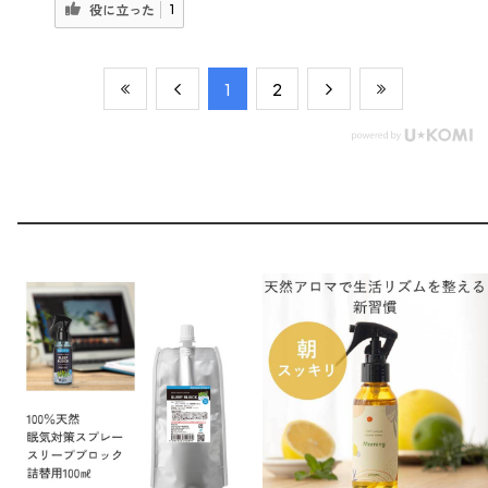
1
役に立った
​1
​2