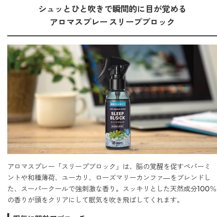
どこでも
シュッとひと吹きで瞬間的に目が覚める
ルーティンアロマ
アロミック・エアープラス
アロマスプレー スリープブロック
お電話での
ご注文
どこでも
アロミック・フロー
虫除け
0120-201-074
アンチバグプレミアム
＊通話料無料
ダニ除け
＊受付：平日10:00～17:00(土日祝定休)
アンチダニー
＊長期休業については
こちら
をご確認ください
お問い合わせ
お問い合わせいただく前に一度、「よくある質問」をご確認くださ
アロミックデオ
い。
(シトラスミント)
アロマスプレー「スリープブロック」は、脳の覚醒を促すペパーミ
ントや和種薄荷、ユーカリ、ローズマリーカンファ―をブレンドし
アロミックデオ
よくあるご質問、お問い合わせ
(冷寒)
た、スーパークールで強刺激な香り。スッキリとした天然成分100％
の香りが頭をクリアにして眠気を吹き飛ばしてくれます。