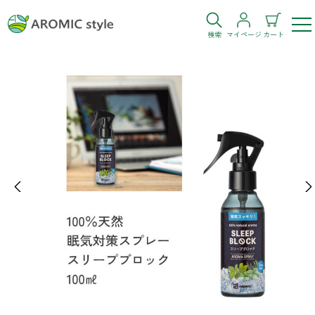
検索
マイページ
カート
ログイン
新規会員登録
お気に入り
購入履歴
Previous
Ne
お部屋・シーン
トイレ
目的・お悩み
トイレ空間を快適にしたい