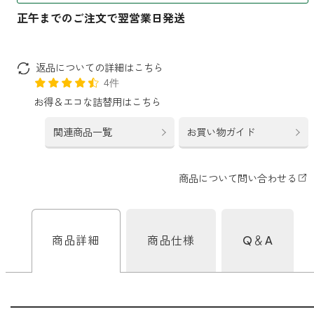
ファブリックミスト
トイレ用
店舗情報
ティーセント
次亜塩素酸水ジアケア
返品についての詳細はこちら
どこでも
ラベンダー
ご利用ガイド
4件
リードディフューザー
お得＆エコな詰替用はこちら
わたしたちについて
キャンドルライト
関連商品一覧
お買い物ガイド
睡眠用
ねむりの魔法
読みもの
睡眠用
グッドスリープ
玄関用
法人のお客様
イーミスト
睡眠用
ストレケアアロマ-眠り-
商品詳細
商品仕様
Q＆A
どこでも
採用情報
アロミック・フィット
眠気対策
スリープブロック
フランチャイズ募集