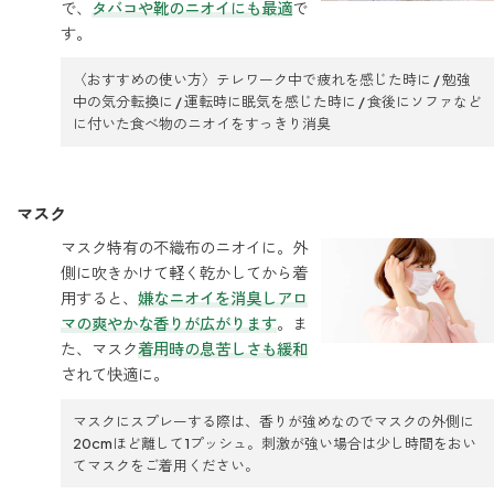
で、
タバコや靴のニオイにも最適
で
ベルガモット
す。
〈おすすめの使い方〉テレワーク中で疲れを感じた時に / 勉強
中の気分転換に / 運転時に眠気を感じた時に / 食後にソファなど
レモンティー
に付いた食べ物のニオイをすっきり消臭
マスク
マスク用
マスクフレッシュ
マスク特有の不織布のニオイに。外
側に吹きかけて軽く乾かしてから着
花粉対策
用すると、
嫌なニオイを消臭しアロ
アンチ花粉
マの爽やかな香りが広がります
。ま
た、マスク
着用時の息苦しさも緩和
されて快適に。
キッチン用
マスクにスプレーする際は、香りが強めなのでマスクの外側に
forキッチン
20cmほど離して1プッシュ。刺激が強い場合は少し時間をおい
てマスクをご着用ください。
掃除用