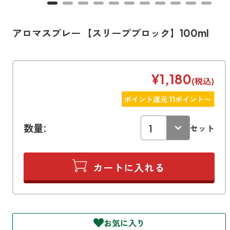
寝室
製品タイプ
消臭
ぐっすり眠れる空間にしたい
玄関
アロマスプレー 【スリープブロック】100ml
商品一覧
アロマディフューザー
帰宅・来客時も心地よくしたい
リビング
ギフト
アロマスプレー
ホッと安らげる空間にしたい
¥1,180
(税込)
クローゼット
新商品
ポイント還元 11ポイント〜
ボディミスト
衣類を守り清潔な空間にしたい
トイレ用
ペパーミント＆ユーカリ
キッチン・水まわり
数量:
ティーアロマ
セット
セール
アロミックデオ
清潔さを保ち快適にしたい
(シトラスミント)
どこでも
車内
くつ用
ランキング
アロミック・ミニ
シューズフレッシュプラス
ドライブ時間を快適にしたい
アロミックデオ
(冷寒)
お出かけ・アウトドア
どこでも
トイレ用
定期購入サービス
その他
外出先でも快適に過ごしたい
アロミック・ハング
ティーアロマ
お気に入り
マスククリップ
衣類・ファブリック用