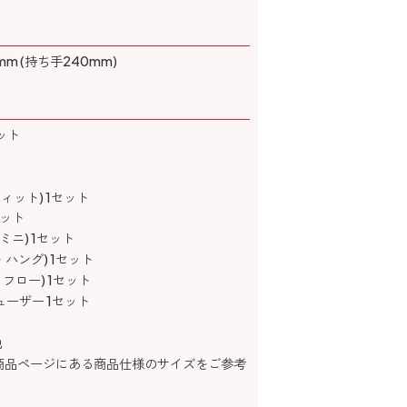
mm (持ち手240mm)
セット
フィット) 1セット
セット
・ミニ) 1セット
・ハング) 1セット
・フロー) 1セット
ーザー 1セット
他
商品ページにある商品仕様のサイズをご参考