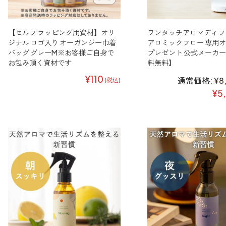
【セルフ ラッピング用資材】オリ
ワンタッチアロマディフ
ジナル ロゴ入り オーガンジー巾着
アロミックフロー 専用オ
バッグ グレーM※お客様ご自身で
プレゼント 公式メーカー
お包み頂く資材です
料無料】
¥110
通常価格:
¥8
(税込)
¥5