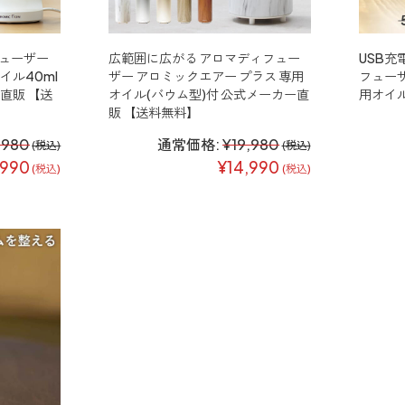
ューザー
広範囲に広がる アロマディフュー
USB充
イル40ml
ザー アロミックエアー プラス 専用
フューザ
直販 【送
オイル(バウム型)付 公式メーカー直
用オイ
販 【送料無料】
,980
通常価格:
¥19,980
(税込)
(税込)
,990
¥14,990
(税込)
(税込)