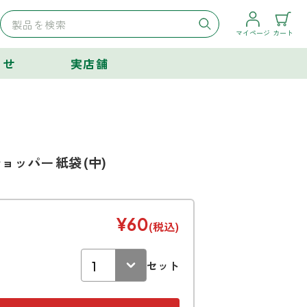
マイページ
カート
らせ
実店舗
ショッパー 紙袋 (中)
¥60
(税込)
セット