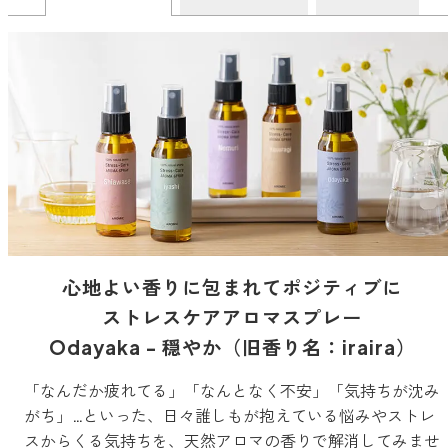
どこでも
ルーティンアロマ
アロミック・エアープラス
お電話での
ご注文
どこでも
アロミック・フロー
虫除け
0120-201-074
アンチバグプレミアム
＊通話料無料
ダニ除け
＊受付：平日10:00～17:00(土日祝定休)
アンチダニー
＊長期休業については
こちら
をご確認ください
お問い合わせ
心地よい香りに包まれてポジティブに
お問い合わせいただく前に一度、「よくある質問」をご確認くださ
アロミックデオ
い。
ストレスケアアロマスプレー
(シトラスミント)
Odayaka - 穏やか（旧香り名：iraira）
アロミックデオ
よくあるご質問、お問い合わせ
(冷寒)
「なんだか疲れてる」「なんとなく不安」「気持ちが沈み
がち」…といった、日々誰しもが抱えている悩みやストレ
スからくる気持ちを、天然アロマの香りで解消してみませ