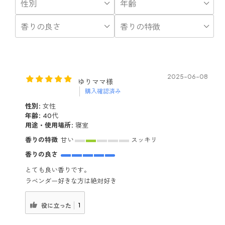
に香りを嗅いで落ち着く
そんな使い方をするスプ
レーです👌🏽 ⁡ ⁡ 私は 寝室やリ
ビング,トイレなどの空
間、 衣服や枕にふきかけ
ています🤍 ⁡ リラックスし
たい時は 𝗙𝘂𝗮𝗻を。 気が
立っている時は 𝗶𝗿𝗮𝗶𝗿𝗮
2025-06-08
を。 ⁡ ⁡ なんだかわたしには
ゆりママ様
合っていて 𝖥𝖴𝖴についつ
購入確認済み
い叱りすぎてしまいそう
性別:
女性
になる時に シュッシュっ
年齢:
40代
て自分の周りにまいたり
用途・使用場所:
寝室
🚿爆笑 なんなら𝗉𝖺𝗉𝖺 の周
香りの特徴
甘い
スッキリ
りにも 黙って振り撒いて
る。爆笑 悩み事があった
香りの良さ
り気が乗らない時に 嗅い
とても良い香りです。
で深呼吸したりもしてい
ます🫶🏽 ⁡ ⁡ ⁡ ちょうどキャン
ラベンダー好きな方は絶対好き
ペーンをしていて 𝟤本分の
お値段で𝟥本𝖦𝖾𝗍できたよ
1
役に立った
🤍 ラッキーー!! さっき確
認したら、 公式サイトで