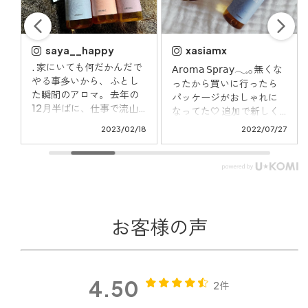
xasiamx
i__am__mitsuki
で
⁡ ⁡ ⁡ ⁡ ⁡ ー 𝐀𝐑𝐎𝐌𝐈𝐂 𝐬𝐭𝐲𝐥𝐞 ー
𝖠𝗋𝗈𝗆𝖺 𝖲𝗉𝗋𝖺𝗒𓂃𓈒𓂂 無くな
𝟣𝟢𝟢％ 𝘯𝘢𝘵𝘶𝘳𝘢𝘭 𝘢𝘳𝘰𝘮𝘢
ったから買いに行ったら
𝘴𝘩𝘰𝘱 ⁡ ⁡ ⁡
パッケージがおしゃれに
@aromicstyle_official の
なってた🤍 追加で新しく'
店舗が家の近所に出来て
od#streescare#fragrance
𝗂𝗋𝖺𝗂𝗋𝖺 'を購入. 朝起きて瞑
18
2022/07/27
2022/04/30
て いい香りすぎて思わず
想してストレッチする時
立ち寄ってしまった🤍 ⁡ そ
🧘🏻‍♀️ リフレッシュしたい時
して、物凄くいい𝗂𝗍𝖾𝗆を
お風呂に入る時 シュッと
見つけたので ご紹介しま
して深呼吸🌱
すね✍🏽👩🏽 ⁡ ⁡ ⁡ ˋˋ 心に寄り添
う ˊˊ がテーマの 𝖲𝗍𝗋𝖾𝗌𝗌-
𝖢𝖺𝗋𝖾 シリーズのスプレー ⁡
お客様の声
ストレスを感じた時に シ
ュッとスプレーするだけ
🤍🤍 ㅤ ⁡ㅤ 𝟧種類あって わたし
は 「 𝗙𝘂𝗮𝗻 (不安) 」 「
4.50
2件
𝗶𝗿𝗮𝗶𝗿𝗮 (イライラ) 」 の 𝟤種
ン
類を購入しました✌🏽👩🏽 ⁡ ⁡
ル