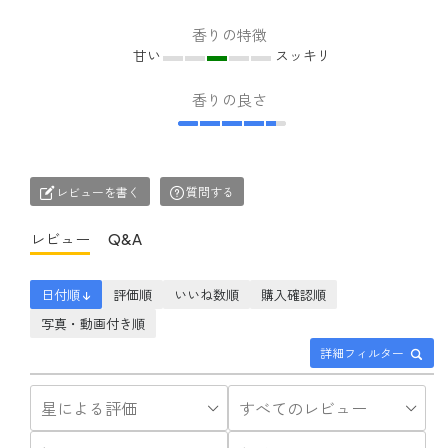
植物から抽出された天然
張
精油の香りは、 嗅覚を通
香りの特徴
して脳に届き、 自律神経
甘い
スッキリ
やホルモンのバランスを
整えてくれます。 また、
香りの良さ
それぞれの精油には 沢山
の効果効能があり、 心や
身体の不調にも様々な形
で 心地よく働きかけてく
れます。 ( サイト引用 ) ⁡ ⁡ ⁡ わ
レビューを書く
質問する
たしはタイトル関係なく
片っ端から香りを試して
レビュー
Q&A
見て これが合うな〜と思
ったものにしました🤍 で
も、合うなと思ったも
日付順 ↓
評価順
いいね数順
購入確認順
の、 普段から気にしてる
写真・動画付き順
ことだったから 身体が求
めてるのかな？って👩🏽
詳細フィルター
身体って正直ね🤍笑 ⁡ ⁡ ⁡ 継続
的に香るというよりは、
リフレッシュしたい リラ
ックスしたい そういう時