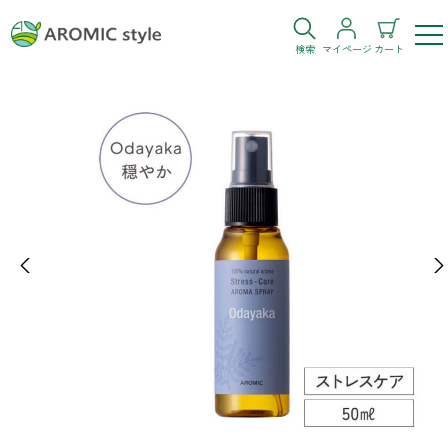
検索
マイページ
カート
ログイン
新規会員登録
お気に入り
購入履歴
Previous
Ne
お部屋・シーン
トイレ
目的・お悩み
トイレ空間を快適にしたい