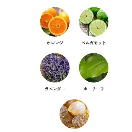
ベルガモット
レモンティー
オレンジ
ベルガモット
マスク用
マスクフレッシュ
花粉対策
アンチ花粉
ラベンダー
ホーリーフ
キッチン用
forキッチン
掃除用