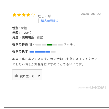
も店舗でも このキャンペ
ーンしてるみたい🍊 ⁡ パッ
ケージもすごくかわいい
2025-06-02
なしこ様
し 家族へのプレゼントと
購入確認済み
かにも良さそう🤍 ⁡ ⁡ ⁡
#aromicstyle #アロミッ
性別:
女性
クスタイル #アロマ #天
年齢:
～20代
然精油 #ストレスケア
用途・使用場所:
寝室
#naturalaroma #ストレ
香りの特徴
甘い
スッキリ
ス解消法 #アロミックフ
ォトコン ⁡ ⁡ ⁡ ⁡ ⁡
香りの良さ
本当に落ち着いてきます。特に活動しすぎてスイッチをオフ
にしたい時とか緊張をほぐすのにとてもいいです。
2
役に立った