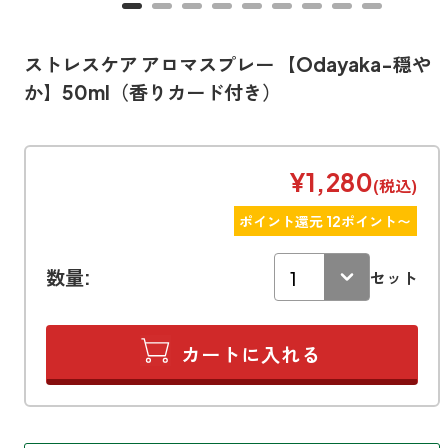
寝室
製品タイプ
消臭
ぐっすり眠れる空間にしたい
玄関
ストレスケア アロマスプレー 【Odayaka-穏や
商品一覧
アロマディフューザー
帰宅・来客時も心地よくしたい
か】50ml（香りカード付き）
リビング
ギフト
アロマスプレー
ホッと安らげる空間にしたい
¥1,280
クローゼット
(税込)
新商品
ボディミスト
衣類を守り清潔な空間にしたい
ポイント還元 12ポイント〜
トイレ用
ペパーミント＆ユーカリ
キッチン・水まわり
ティーアロマ
セール
アロミックデオ
清潔さを保ち快適にしたい
(シトラスミント)
数量:
セット
どこでも
車内
くつ用
ランキング
アロミック・ミニ
シューズフレッシュプラス
ドライブ時間を快適にしたい
アロミックデオ
(冷寒)
お出かけ・アウトドア
どこでも
トイレ用
定期購入サービス
その他
外出先でも快適に過ごしたい
アロミック・ハング
ティーアロマ
マスククリップ
衣類・ファブリック用