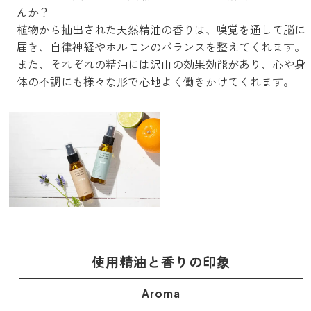
んか？
ストレケアアロマ
植物から抽出された天然精油の香りは、嗅覚を通して脳に
届き、自律神経やホルモンのバランスを整えてくれます。
また、それぞれの精油には沢山の効果効能があり、心や身
リラックスタイム
体の不調にも様々な形で心地よく働きかけてくれます。
エッセンシャルミスト
オレンジ
レモン
使用精油と香りの印象
グレープフルーツ
Aroma