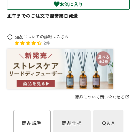
お気に入り
ファブリックミスト
トイレ用
店舗情報
ティーセント
次亜塩素酸水ジアケア
どこでも
ラベンダー
ご利用ガイド
リードディフューザー
返品についての詳細はこちら
2件
わたしたちについて
キャンドルライト
睡眠用
ねむりの魔法
読みもの
睡眠用
グッドスリープ
玄関用
法人のお客様
イーミスト
睡眠用
ストレケアアロマ-眠り-
どこでも
採用情報
アロミック・フィット
眠気対策
スリープブロック
フランチャイズ募集
商品説明
商品仕様
Q＆A