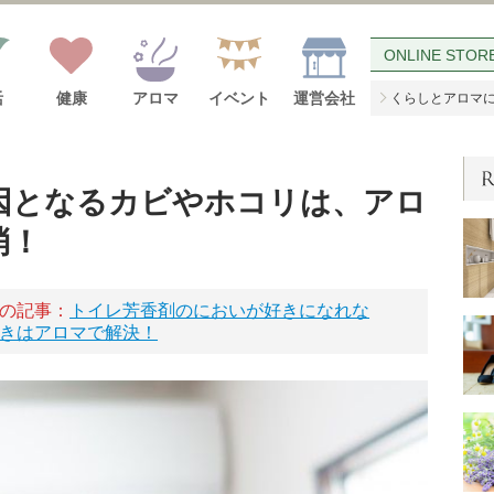
ONLINE STOR
活
健康
アロマ
イベント
運営会社
くらしとアロマ
因となるカビやホコリは、アロ
消！
の記事：
トイレ芳香剤のにおいが好きになれな
きはアロマで解決！