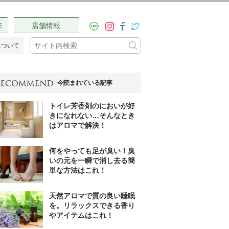
E
店舗情報
について
今読まれている記事
トイレ芳香剤のにおいが好
きになれない…そんなとき
はアロマで解決！
何をやっても足が臭い！臭
いの元を一瞬で消し去る簡
単な方法はこれ！
天然アロマで質の良い睡眠
を。リラックスできる香り
やアイテムはこれ！