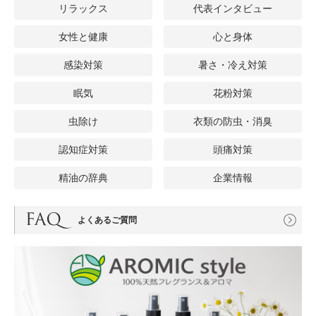
リラックス
代表インタビュー
女性と健康
心と身体
感染対策
暑さ・冷え対策
眠気
花粉対策
虫除け
衣類の防虫・消臭
認知症対策
頭痛対策
精油の辞典
企業情報
よくあるご質問