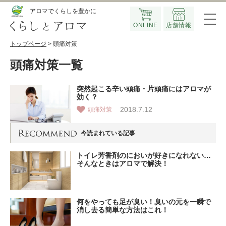
Official SNS
アロマでくらしを豊かに
ONLINE
店舗情報
トップページ
> 頭痛対策
頭痛対策一覧
突然起こる辛い頭痛・片頭痛にはアロマが
効く？
2018.7.12
頭痛対策
今読まれている記事
トイレ芳香剤のにおいが好きになれない…
そんなときはアロマで解決！
何をやっても足が臭い！臭いの元を一瞬で
消し去る簡単な方法はこれ！