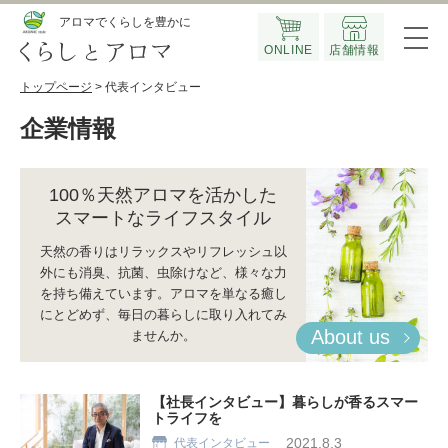
Official SNS
アロマでくらしを豊かに
ONLINE
店舗情報
トップページ
> 代表インタビュー
企業情報
100％天然アロマを活かした
スマートなライフスタイル
天然の香りはリラックスやリフレッシュ以
外にも
消臭、抗菌、虫除けなど、様々な力
を持ち備えています。
アロマを単なる癒し
にとどめず、
毎日の暮らしに取り入れてみ
About us
ませんか。
【社長インタビュー】暮らしが香るスマー
トライフを
2021.8.3
代表インタビュー