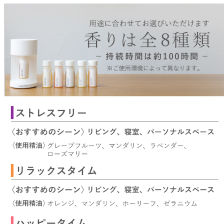
どこでも
ルーティンアロマ
アロミック・エアープラス
お電話での
ご注文
どこでも
アロミック・フロー
虫除け
0120-201-074
アンチバグプレミアム
＊通話料無料
ダニ除け
＊受付：平日10:00～17:00(土日祝定休)
アンチダニー
＊長期休業については
こちら
をご確認ください
お問い合わせ
お問い合わせいただく前に一度、「よくある質問」をご確認くださ
アロミックデオ
い。
(シトラスミント)
アロミックデオ
よくあるご質問、お問い合わせ
(冷寒)