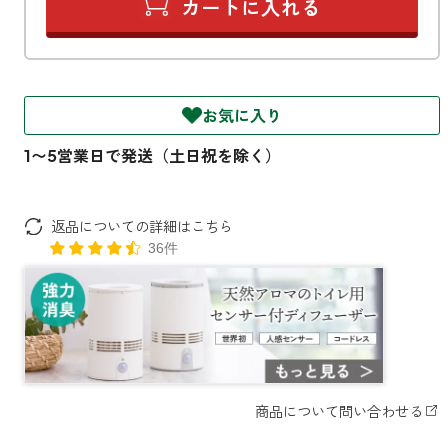
ファブリックミスト
トイレ用
店舗情報
ティーセント
次亜塩素酸水ジアケア
どこでも
ラベンダー
ご利用ガイド
お気に入り
リードディフューザー
わたしたちについて
キャンドルライト
睡眠用
返品についての詳細はこちら
ねむりの魔法
読みもの
睡眠用
36件
グッドスリープ
玄関用
法人のお客様
イーミスト
睡眠用
ストレケアアロマ-眠り-
どこでも
採用情報
アロミック・フィット
眠気対策
スリープブロック
フランチャイズ募集