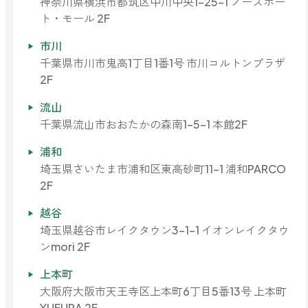
神奈川県横浜市都筑区中川中央1-25-1 ノースポー
ト・モール 2F
市川
千葉県市川市鬼高1丁目1番1号 市川コルトンプラザ
2F
流山
千葉県流山市おおたかの森南1-5-1 本館2F
浦和
埼玉県さいたま市浦和区東高砂町11-1 浦和PARCO
2F
越谷
埼玉県越谷市レイクタウン3-1-1 イオンレイクタウ
ンmori 2F
上本町
大阪府大阪市天王寺区上本町6丁目5番13号 上本町
YUFURA 2F