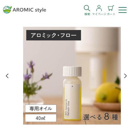
検索
マイページ
カート
ログイン
新規会員登録
お気に入り
購入履歴
Previous
Ne
お部屋・シーン
トイレ
目的・お悩み
トイレ空間を快適にしたい