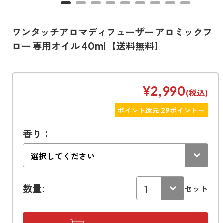
寝室
製品タイプ
消臭
ぐっすり眠れる空間にしたい
玄関
ワンタッチアロマディフューザー アロミックフ
商品一覧
アロマディフューザー
帰宅・来客時も心地よくしたい
ロー 専用オイル 40ml 【送料無料】
リビング
ギフト
アロマスプレー
ホッと安らげる空間にしたい
¥2,990
クローゼット
(税込)
新商品
ボディミスト
衣類を守り清潔な空間にしたい
ポイント還元 29ポイント〜
トイレ用
ペパーミント＆ユーカリ
キッチン・水まわり
ティーアロマ
セール
アロミックデオ
清潔さを保ち快適にしたい
香り：
(シトラスミント)
どこでも
車内
くつ用
ランキング
アロミック・ミニ
シューズフレッシュプラス
ドライブ時間を快適にしたい
アロミックデオ
(冷寒)
お出かけ・アウトドア
どこでも
トイレ用
定期購入サービス
その他
数量:
セット
外出先でも快適に過ごしたい
アロミック・ハング
ティーアロマ
マスククリップ
衣類・ファブリック用