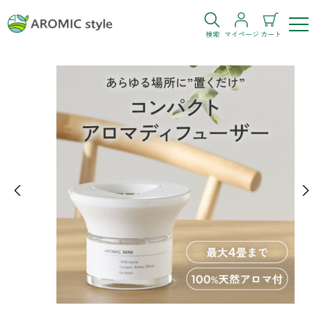
検索
マイページ
カート
ログイン
新規会員登録
お気に入り
購入履歴
Previous
Ne
お部屋・シーン
トイレ
目的・お悩み
トイレ空間を快適にしたい