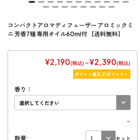
寝室
製品タイプ
消臭
ぐっすり眠れる空間にしたい
玄関
商品一覧
アロマディフューザー
コンパクトアロマディフューザー アロミックミ
帰宅・来客時も心地よくしたい
ニ 芳香7種 専用オイル60ml付 【送料無料】
リビング
ギフト
アロマスプレー
ホッと安らげる空間にしたい
クローゼット
新商品
¥2,190
¥2,390
ボディミスト
～
(税込)
(税込)
衣類を守り清潔な空間にしたい
トイレ用
ペパーミント＆ユーカリ
ポイント還元 21ポイント〜
キッチン・水まわり
ティーアロマ
セール
アロミックデオ
清潔さを保ち快適にしたい
(シトラスミント)
香り：
どこでも
車内
くつ用
ランキング
アロミック・ミニ
シューズフレッシュプラス
ドライブ時間を快適にしたい
アロミックデオ
(冷寒)
お出かけ・アウトドア
どこでも
トイレ用
定期購入サービス
その他
外出先でも快適に過ごしたい
−
アロミック・ハング
ティーアロマ
数量:
マスククリップ
セット
衣類・ファブリック用