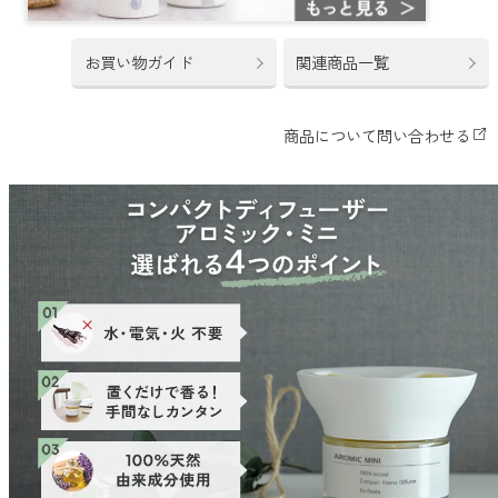
どこでも
ルーティンアロマ
アロミック・エアープラス
お買い物ガイド
関連商品一覧
お電話での
ご注文
どこでも
アロミック・フロー
虫除け
0120-201-074
アンチバグプレミアム
＊通話料無料
ダニ除け
＊受付：平日10:00～17:00(土日祝定休)
アンチダニー
＊長期休業については
こちら
をご確認ください
お問い合わせ
お問い合わせいただく前に一度、「よくある質問」をご確認くださ
アロミックデオ
い。
(シトラスミント)
アロミックデオ
よくあるご質問、お問い合わせ
(冷寒)