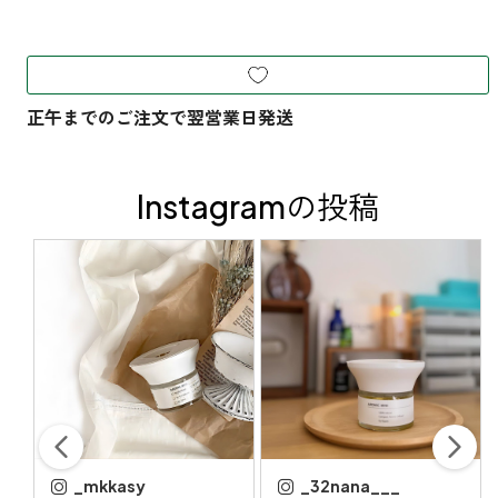
Instagramの投稿
_mkkasy
_32nana___