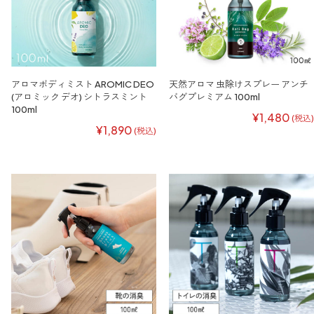
アロマボディミスト AROMIC DEO
天然アロマ 虫除けスプレー アンチ
(アロミック デオ) シトラスミント
バグプレミアム 100ml
100ml
¥1,480
(税込)
¥1,890
(税込)