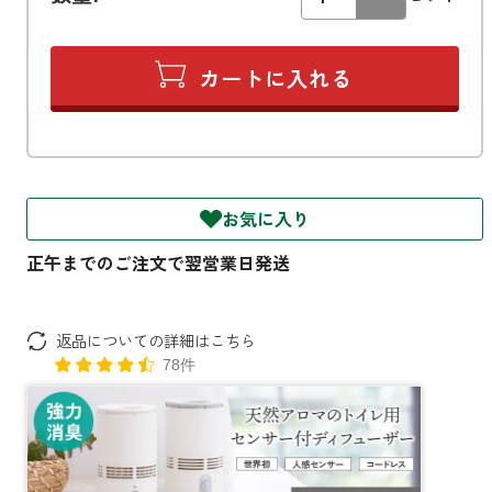
ファブリックミスト
トイレ用
店舗情報
ティーセント
次亜塩素酸水ジアケア
どこでも
ラベンダー
ご利用ガイド
リードディフューザー
わたしたちについて
キャンドルライト
お気に入り
睡眠用
ねむりの魔法
読みもの
睡眠用
グッドスリープ
玄関用
法人のお客様
イーミスト
返品についての詳細はこちら
睡眠用
78件
ストレケアアロマ-眠り-
どこでも
採用情報
アロミック・フィット
眠気対策
スリープブロック
フランチャイズ募集