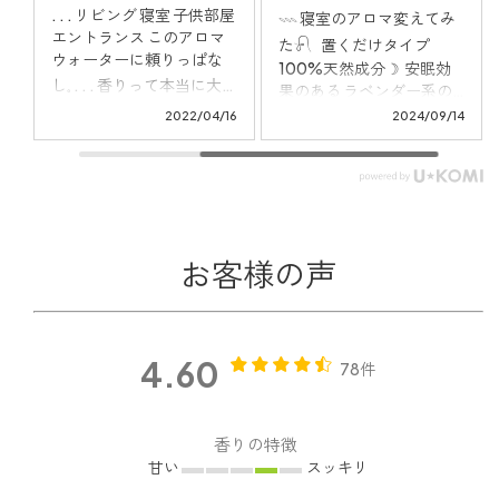
. . . リビング 寝室 子供部屋
𓇠 寝室のアロマ変えてみ
エントランス このアロマ
た𓍯 ⁡ ⁡ ⁡ 置くだけタイプ
ウォーターに頼りっぱな
100%天然成分☽ ⁡ 安眠効
し𓈒 . . . 香りって本当に大切
果のある ラベンダー系の
𓈒 生活が潤う感じ𓈒 . . . #ア
ブレンドなんだけど ⁡ 人工
19
2022/04/16
2024/09/14
ロマ #アロマウォーター
的な嫌な匂いもせず お部
@aromicstyle_official
屋全体にふわーっと広が
る感じ↟ ⁡ ⁡ 中のオイルは 詰
め替えできるのが便利✧
@aromicstyle_official ⁡ ⁡ ⁡ ⁡
#マイホーム#マイホーム
お客様の声
記録#シンプルホーム#シ
ンプルインテリア#白イン
テリア#シンプルライフ#
シンプルな暮らし#持ちす
ぎない暮らし#おうち時間
4.60
78件
#こどものいる暮らし#ね
このいる暮らし#くらしを
楽しむ#日常#収納#整理
香りの特徴
整頓#寝室インテリア#ア
甘い
ロマオイル#アロミック
スッキリ