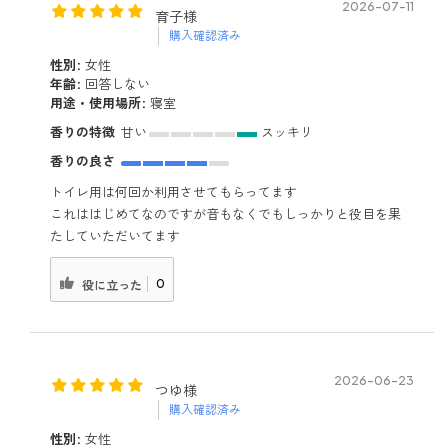
2026-07-11
育子様
購入確認済み
性別:
女性
年齢:
回答しない
用途・使用場所:
寝室
香りの特徴
甘い
スッキリ
香りの良さ
トイレ用は何回か利用させてもらってます
これははじめてなのですが音もなくでもしっかりと役目を果
たしていただいてます
0
役に立った
2026-06-23
つゆ様
購入確認済み
性別:
女性