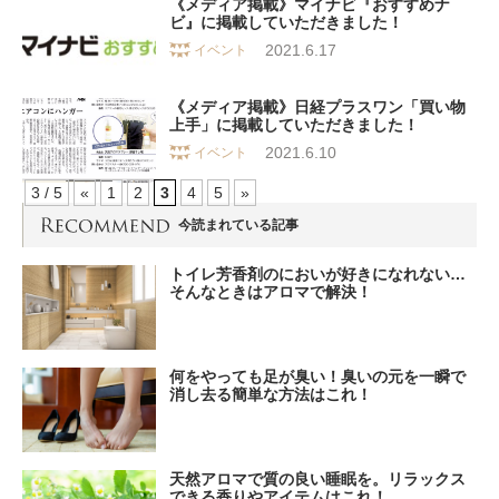
《メディア掲載》マイナビ『おすすめナ
ビ』に掲載していただきました！
2021.6.17
イベント
《メディア掲載》日経プラスワン「買い物
上手」に掲載していただきました！
2021.6.10
イベント
3 / 5
«
1
2
3
4
5
»
今読まれている記事
トイレ芳香剤のにおいが好きになれない…
そんなときはアロマで解決！
何をやっても足が臭い！臭いの元を一瞬で
消し去る簡単な方法はこれ！
天然アロマで質の良い睡眠を。リラックス
できる香りやアイテムはこれ！