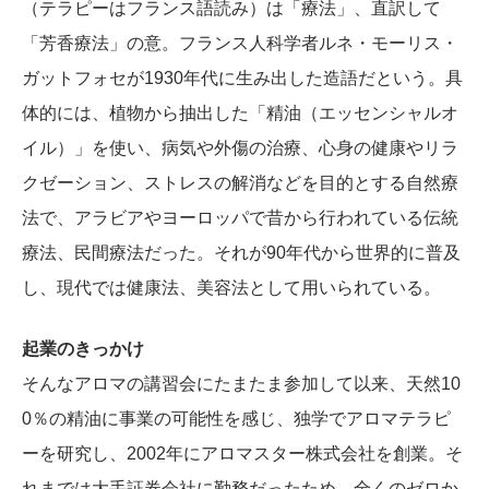
（テラピーはフランス語読み）は「療法」、直訳して
「芳香療法」の意。フランス人科学者ルネ・モーリス・
ガットフォセが1930年代に生み出した造語だという。具
体的には、植物から抽出した「精油（エッセンシャルオ
イル）」を使い、病気や外傷の治療、心身の健康やリラ
クゼーション、ストレスの解消などを目的とする自然療
法で、アラビアやヨーロッパで昔から行われている伝統
療法、民間療法だった。それが90年代から世界的に普及
し、現代では健康法、美容法として用いられている。
起業のきっかけ
そんなアロマの講習会にたまたま参加して以来、天然10
0％の精油に事業の可能性を感じ、独学でアロマテラピ
ーを研究し、2002年にアロマスター株式会社を創業。そ
れまでは大手証券会社に勤務だったため、全くのゼロか