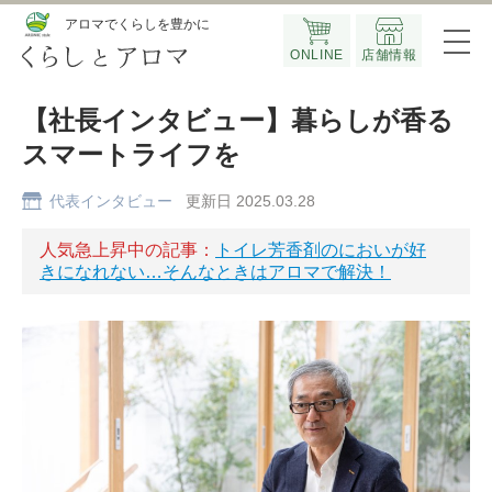
Official SNS
アロマでくらしを豊かに
ONLINE
店舗情報
【社長インタビュー】暮らしが香る
スマートライフを
代表インタビュー
更新日 2025.03.28
人気急上昇中の記事：
トイレ芳香剤のにおいが好
きになれない…そんなときはアロマで解決！