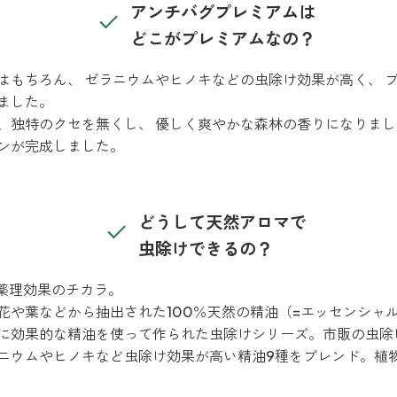
アンチバグプレミアムは
どこがプレミアムなの？
はもちろん、 ゼラニウムやヒノキなどの虫除け効果が高く、 プ
ました。
、独特のクセを無くし、 優しく爽やかな森林の香りになりまし
ンが完成しました。
どうして天然アロマで
虫除けできるの？
つ薬理効果のチカラ。
花や葉などから抽出された100％天然の精油（=エッセンシャ
に効果的な精油を使って作られた虫除けシリーズ。市販の虫除
ニウムやヒノキなど虫除け効果が高い精油9種をブレンド。植