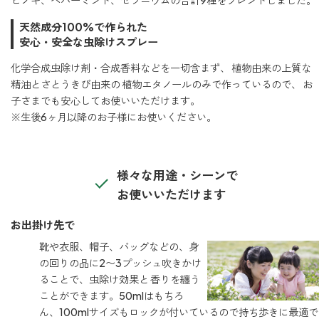
ヒノキ、ペパーミント、ゼラニウムの合計9種をブレンドしました。
forクリーン
天然成分100%で作られた
安心・安全な虫除けスプレー
化学合成虫除け剤・合成香料などを一切含まず、 植物由来の上質な
精油とさとうきび由来の 植物エタノールのみで作っているので、 お
子さまでも安心してお使いいただけます。
※生後6ヶ月以降のお子様にお使いください。
様々な用途・シーンで
お使いいただけます
お出掛け先で
靴や衣服、帽子、バッグなどの、身
の回りの品に2〜3プッシュ吹きかけ
ることで、虫除け効果と 香りを纏う
ことができます。50mlはもちろ
ん、100mlサイズもロックが付いているので持ち歩きに最適で