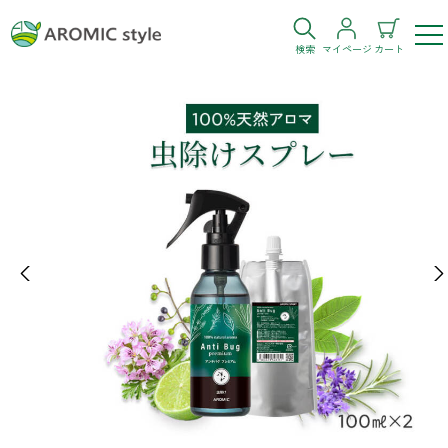
検索
マイページ
カート
ログイン
新規会員登録
お気に入り
購入履歴
Previous
Ne
お部屋・シーン
トイレ
目的・お悩み
トイレ空間を快適にしたい