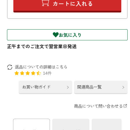
ファブリックミスト
トイレ用
店舗情報
ティーセント
次亜塩素酸水ジアケア
どこでも
ラベンダー
ご利用ガイド
お気に入り
リードディフューザー
わたしたちについて
キャンドルライト
睡眠用
ねむりの魔法
返品についての詳細はこちら
読みもの
睡眠用
14件
グッドスリープ
玄関用
法人のお客様
お買い物ガイド
関連商品一覧
イーミスト
睡眠用
ストレケアアロマ-眠り-
どこでも
採用情報
アロミック・フィット
眠気対策
スリープブロック
フランチャイズ募集