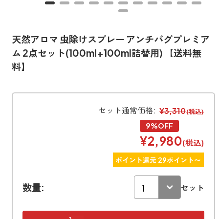
寝室
製品タイプ
消臭
ぐっすり眠れる空間にしたい
玄関
商品一覧
アロマディフューザー
天然アロマ 虫除けスプレー アンチバグプレミア
帰宅・来客時も心地よくしたい
ム 2点セット(100ml+100ml詰替用) 【送料無
リビング
ギフト
アロマスプレー
料】
ホッと安らげる空間にしたい
クローゼット
新商品
ボディミスト
衣類を守り清潔な空間にしたい
セット通常価格:
¥3,310
トイレ用
(税込)
ペパーミント＆ユーカリ
キッチン・水まわり
ティーアロマ
セール
アロミックデオ
9%OFF
清潔さを保ち快適にしたい
(シトラスミント)
¥2,980
(税込)
どこでも
車内
くつ用
ランキング
アロミック・ミニ
シューズフレッシュプラス
ドライブ時間を快適にしたい
アロミックデオ
ポイント還元 29ポイント〜
(冷寒)
お出かけ・アウトドア
どこでも
トイレ用
定期購入サービス
その他
数量:
セット
外出先でも快適に過ごしたい
アロミック・ハング
ティーアロマ
マスククリップ
衣類・ファブリック用