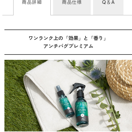
商品詳細
商品仕様
Q＆A
どこでも
ルーティンアロマ
アロミック・エアープラス
お電話での
ご注文
どこでも
アロミック・フロー
虫除け
0120-201-074
ワンランク上の「効果」と「香り」
アンチバグプレミアム
アンチバグプレミアム
＊通話料無料
ダニ除け
＊受付：平日10:00～17:00(土日祝定休)
アンチダニー
＊長期休業については
こちら
をご確認ください
お問い合わせ
お問い合わせいただく前に一度、「よくある質問」をご確認くださ
アロミックデオ
い。
(シトラスミント)
アロミックデオ
よくあるご質問、お問い合わせ
(冷寒)