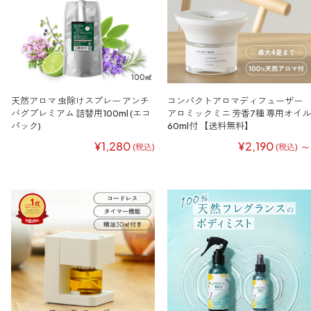
天然アロマ 虫除けスプレー アンチ
コンパクトアロマディフューザー
バグプレミアム 詰替用100ml (エコ
アロミックミニ 芳香7種 専用オイル
パック)
60ml付 【送料無料】
¥1,280
¥2,190
～
(税込)
(税込)