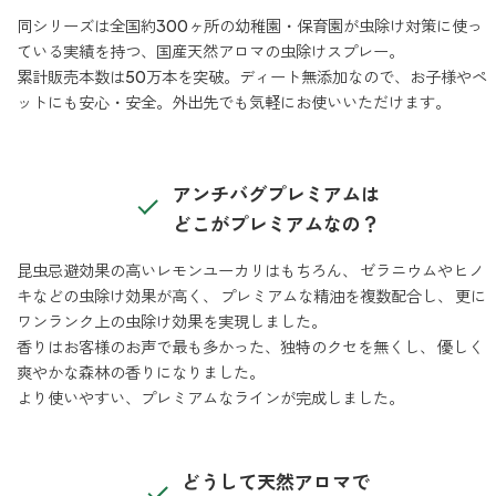
同シリーズは全国約300ヶ所の幼稚園・保育園が虫除け対策に使っ
ストレケアアロマ
ている実績を持つ、国産天然アロマの虫除けスプレー。
累計販売本数は50万本を突破。ディート無添加なので、お子様やペ
ットにも安心・安全。外出先でも気軽にお使いいただけます。
リラックスタイム
アンチバグプレミアムは
エッセンシャルミスト
どこがプレミアムなの？
昆虫忌避効果の高いレモンユーカリはもちろん、 ゼラニウムやヒノ
オレンジ
キなどの虫除け効果が高く、 プレミアムな精油を複数配合し、 更に
ワンランク上の虫除け効果を実現しました。
香りはお客様のお声で最も多かった、独特のクセを無くし、 優しく
レモン
爽やかな森林の香りになりました。
より使いやすい、プレミアムなラインが完成しました。
グレープフルーツ
どうして天然アロマで