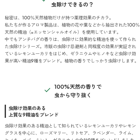
虫除けできるの？
ベルガモット
秘密は、100％天然植物だけが持つ薬理効果のチカラ。
私たちが作るアロマ製品は、植物の花や葉などから抽出された100％
レモンティー
天然の精油（=エッセンシャルオイル）を使用しています。
中でもアンチバグの香りは、虫除けに効果的な精油を使って作られ
た虫除けシリーズ。市販の虫除け忌避剤と同程度の効果が実証され
ているレモンユーカリをはじめ、ゼラニウムやヒノキなど虫除け効
果が高い精油9種をブレンド。植物の香りでしっかり虫除けします。
マスク用
マスクフレッシュ
花粉対策
100%天然の香りで
アンチ花粉
虫から守り抜く
虫除け効果のある
上質な9精油をブレンド
キッチン用
forキッチン
虫除け効果のある精油として知られているレモンユーカリやレモン
グラスを中心に、ローズマリー、リトセア、ラベンダー、ライム、
掃除用