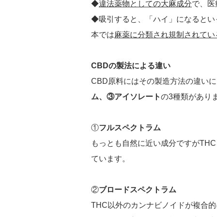
◆
違法薬物としての大麻成分
で、医
◆吸引すると、「ハイ」になるとい
本では
麻薬に分類され規制されてい
CBDの製法による違い
CBD原料にはその製造方法の違い
ム、③アイソレート
の3種類があり
①
フルスペクトラム
もっとも自然に近い成分ですがTH
ています。
②
ブロードスペクトラム
THC以外のカンナビノイドが複合