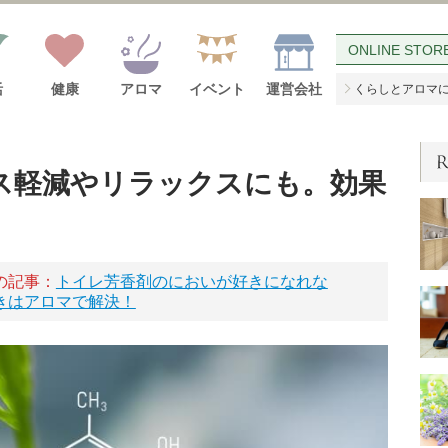
ONLINE STOR
活
健康
アロマ
イベント
運営会社
くらしとアロマ
ス軽減やリラックスにも。効果
の記事：
トイレ芳香剤のにおいが好きになれな
きはアロマで解決！