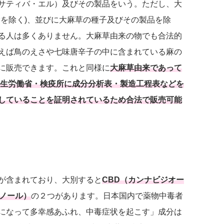
サティバ・エル）及びその製品をいう。ただし、大
脂を除く)、並びに大麻草の種子及びその製品を除
る人は多くありません。大麻草由来の物でも合法的
えば鳥のえさや七味唐辛子の中に含まれている麻の
に販売できます。これと同様に
大麻草由来であって
厚生労働省・検疫所に成分分析表・製造工程表などを
していることを証明されているため合法で販売可能
が含まれており、大別すると
CBD（カンナビジオー
ビノール）
の２つがあります。日本国内で薬物中毒者
になって多幸感あふれ、中毒症状を起こす」成分は