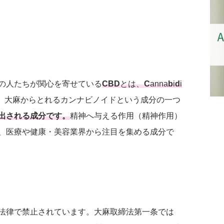
の人たちが関心を寄せている
CBD
とは、
C
anna
b
i
d
i
。大麻からとれるカンナビノイドという成分の一つ
出される成分です。
精神へ与える作用（精神作用）
、医療や健康・美容業界から注目を集める成分で
法律で禁止されています。大麻取締法第一条では