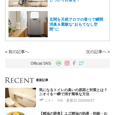
玄関を天然アロマの香りで瞬間
消臭＆素敵な”おもてなし空
間”に
«
前の記事へ
次の記事へ
»
Official SNS
最新記事
気になるトイレの臭いの原因と対策とは？
ニオイを一瞬で消す簡単な方法
更新日:2025/6/27
ニオイ・消臭
【精油の辞典】ユズ精油の効果・効能・お