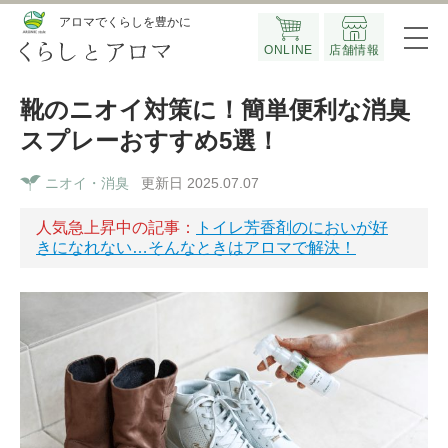
Official SNS
アロマでくらしを豊かに
ONLINE
店舗情報
靴のニオイ対策に！簡単便利な消臭
スプレーおすすめ5選！
ニオイ・消臭
更新日 2025.07.07
人気急上昇中の記事：
トイレ芳香剤のにおいが好
きになれない…そんなときはアロマで解決！