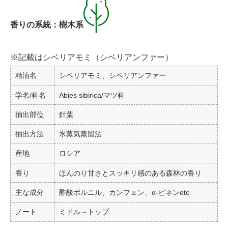
香りの系統：樹木系
※記載はシベリアモミ（シベリアンファー）
精油名
シベリアモミ、シベリアンファー
学名/科名
Abies sibirica/マツ科
抽出部位
針葉
抽出方法
水蒸気蒸留法
産地
ロシア
香り
ほんのり甘さとスッキリ感のある森林の香り
主な成分
酢酸ボルニル、カンフェン、α-ピネンetc
ノート
ミドル～トップ