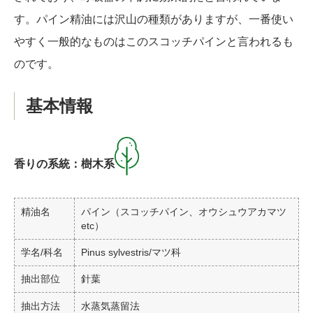
す。パイン精油には沢山の種類がありますが、一番使い
やすく一般的なものはこのスコッチパインと言われるも
のです。
基本情報
香りの系統：樹木系
精油名
パイン（スコッチパイン、オウシュウアカマツ
etc）
学名/科名
Pinus sylvestris/マツ科
抽出部位
針葉
抽出方法
水蒸気蒸留法