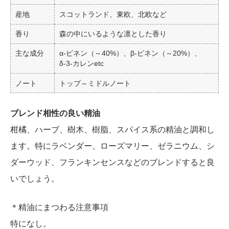
産地
スコットランド、東欧、北欧など
香り
森の中にいるような凛とした香り
主な成分
α-ピネン（～40%）、β-ピネン（～20%）、
δ-3-カレンetc
ノート
トップ～ミドルノート
ブレンド相性の良い精油
柑橘、ハーブ、樹木、樹脂、スパイス系の精油と調和し
ます。特にラベンダー、ローズマリー、ゼラニウム、シ
ダーウッド、フランキンセンスなどのブレンドすると良
いでしょう。
＊精油にまつわる注意事項
特になし。