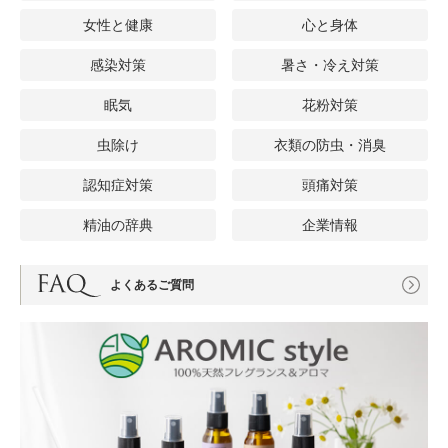
女性と健康
心と身体
感染対策
暑さ・冷え対策
眠気
花粉対策
虫除け
衣類の防虫・消臭
認知症対策
頭痛対策
精油の辞典
企業情報
よくあるご質問