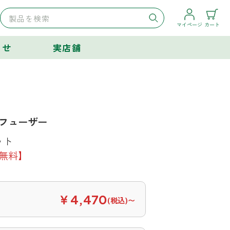
マイページ
カート
らせ
実店舗
ィフューザー
ット
無料】
￥4,470
(税込)〜