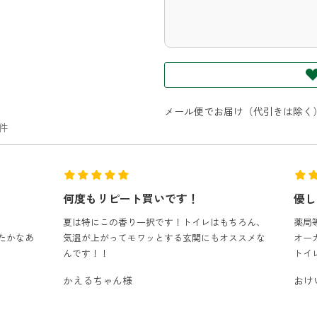
メール便でお届け（代引きは除く
3件
優しい香りにつつまれます
使用
ちろん、
薬局等で購入するトイレの芳香剤が嫌いで、何か
過去
ススメな
オーガニックなものはないかと探していました。
変満
トイレだけ...
もっと見る
使用
と見
おけい様
デン