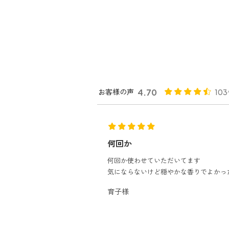
お客様の声
4.70
10
何度もリピート買いです！
ただいてます
夏は特にこの香り一択です！トイレはも
穏やかな香りでよかったかなあ
気温が上がってモワッとする玄関にもオ
んです！！
かえるちゃん様