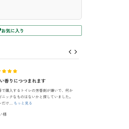
お気に入り
）
感
に使用していた商品より、香りも強くなく大
足しています。
頻度の割には、少なくなるのが早い...
もっ
る
様