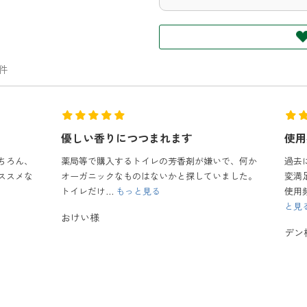
3件
使用感
毎回
褒め
で、何か
過去に使用していた商品より、香りも強くなく大
ました。
変満足しています。
よっ
使用頻度の割には、少なくなるのが早い...
もっ
と見る
デン様