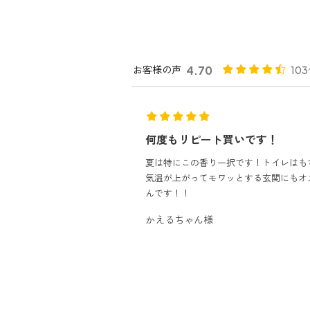
お客様の声
4.70
10
買いです！
優しい香りにつつまれます
一択です！トイレはもちろん、
薬局等で購入するトイレの芳香剤が嫌い
ワッとする玄関にもオススメな
オーガニックなものはないかと探してい
トイレだけ...
もっと見る
おけい様