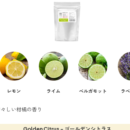
レモン
ライム
ベルガモット
ラベ
清々しい柑橘の香り
Golden Citrus - ゴールデンシトラス