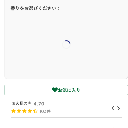
ファブリックミスト
香りをお選びください：
トイレ用
店舗情報
ティーセント
次亜塩素酸水ジアケア
どこでも
ラベンダー
ご利用ガイド
リードディフューザー
わたしたちについて
キャンドルライト
睡眠用
ねむりの魔法
読みもの
睡眠用
グッドスリープ
玄関用
法人のお客様
イーミスト
お気に入り
睡眠用
ストレケアアロマ-眠り-
どこでも
採用情報
お客様の声
4.70
アロミック・フィット
103件
眠気対策
スリープブロック
フランチャイズ募集