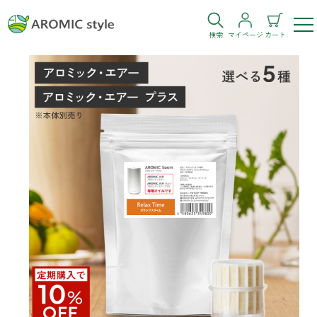
検索
マイページ
カート
ログイン
新規会員登録
お気に入り
購入履歴
お部屋・シーン
トイレ
目的・お悩み
トイレ空間を快適にしたい