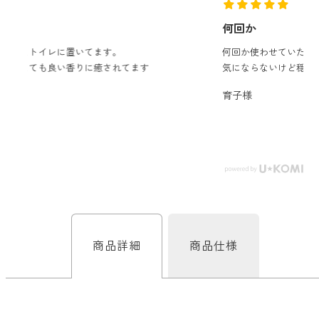
どこでも
ルーティンアロマ
アロミック・エアープラス
何回か
お電話での
ご注文
何回か使わせていただいてます
どこでも
気にならないけど穏やかな香りでよかったかなあ
アロミック・フロー
虫除け
0120-201-074
育子様
アンチバグプレミアム
＊通話料無料
ダニ除け
＊受付：平日10:00～17:00(土日祝定休)
アンチダニー
＊長期休業については
こちら
をご確認ください
お問い合わせ
お問い合わせいただく前に一度、「よくある質問」をご確認くださ
アロミックデオ
い。
(シトラスミント)
商品詳細
商品仕様
アロミックデオ
よくあるご質問、お問い合わせ
(冷寒)