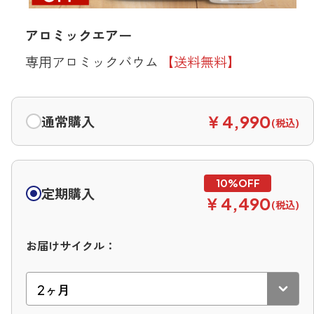
寝室
製品タイプ
消臭
ぐっすり眠れる空間にしたい
アロミックエアー
玄関
商品一覧
アロマディフューザー
帰宅・来客時も心地よくしたい
専用アロミックバウム
【送料無料】
リビング
ギフト
アロマスプレー
ホッと安らげる空間にしたい
￥4,990
通常購入
(税込)
クローゼット
新商品
ボディミスト
衣類を守り清潔な空間にしたい
トイレ用
ペパーミント＆ユーカリ
キッチン・水まわり
ティーアロマ
セール
アロミックデオ
清潔さを保ち快適にしたい
(シトラスミント)
定期購入
￥4,490
(税込)
どこでも
車内
くつ用
ランキング
アロミック・ミニ
シューズフレッシュプラス
ドライブ時間を快適にしたい
アロミックデオ
(冷寒)
お届けサイクル：
お出かけ・アウトドア
どこでも
トイレ用
定期購入サービス
その他
外出先でも快適に過ごしたい
アロミック・ハング
ティーアロマ
マスククリップ
衣類・ファブリック用