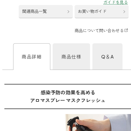
どこでも
ルーティンアロマ
アロミック・エアープラス
関連商品一覧
お買い物ガイド
お電話での
ご注文
どこでも
アロミック・フロー
虫除け
0120-201-074
アンチバグプレミアム
＊通話料無料
商品詳細
商品仕様
Q＆A
ダニ除け
＊受付：平日10:00～17:00(土日祝定休)
アンチダニー
＊長期休業については
こちら
をご確認ください
お問い合わせ
お問い合わせいただく前に一度、「よくある質問」をご確認くださ
アロミックデオ
い。
感染予防の効果を高める
(シトラスミント)
アロマスプレー マスクフレッシュ
アロミックデオ
よくあるご質問、お問い合わせ
(冷寒)