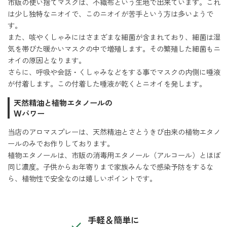
市販の使い捨てマスクは、不織布という生地で出来ています。これ
forクリーン
は少し独特なニオイで、このニオイが苦手という方は多いようで
す。
また、咳やくしゃみにはさまざまな細菌が含まれており、細菌は湿
気を帯びた暖かいマスクの中で増殖します。その繁殖した細菌もニ
オイの原因となります。
さらに、呼吸や会話・くしゃみなどをする事でマスクの内側に唾液
が付着します。この付着した唾液が乾くとニオイを発します。
天然精油と植物エタノールの
Wパワー
当店のアロマスプレーは、天然精油とさとうきび由来の植物エタノ
ールのみでお作りしております。
植物エタノールは、市販の消毒用エタノール（アルコール）とほぼ
同じ濃度。子供からお年寄りまで家族みんなで感染予防をするな
ら、植物性で安全なのは嬉しいポイントです。
手軽＆簡単に