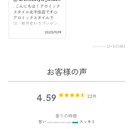
. こんにちは！ アロミック
スタイル北千住店です🍊
アロミックスタイルで
は、毎月変わるプレゼン
トキャンペーンを行って
2023/11/19
おります🎶 ⭐今月はこちら
⭐ 5,000円(税込)以上のご
購入で マスクスプレー(ア
ンチウイルス) 100ml 1本
プレゼント💖 抗菌・抗ウ
イルス作用がある精油を
お客様の声
ブレンド。スッキリ爽や
かな香りで、マスクの気
になる臭いを消臭&感染対
策 空間やマスク以外の布
4.59
製品にもスプレーしてお
22件
手軽にご使用いただけま
す💕 大変お得なキャンペ
ーンですので、皆様のご
香りの特徴
来店お待ちしておりま
甘い
スッキリ
す！ aromicstyle#アロミ