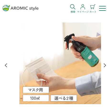
検索
マイページ
カート
ログイン
新規会員登録
お気に入り
購入履歴
Previous
Ne
お部屋・シーン
トイレ
目的・お悩み
トイレ空間を快適にしたい