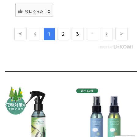
0
役に立った
​1
​2
​3