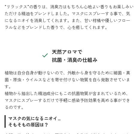
"リラックス"の香りは、消臭力はもちろん心地よい香りもお楽しみい
ベルガモット
ただける精油をブレンドしました。マスクにスプレーする事で、気
になるニオイを消臭してくれます。また、甘い柑橘や優しいフロー
ラルなどをブレンドした香りで、心を癒してくれます。
レモンティー
天然アロマで
マスク用
抗菌・消臭の仕組み
マスクフレッシュ
植物は自分自身が動けないので、外敵から身を守るために細菌・真
菌・原虫・ウイルスなどを寄せ付けない物質を自ら発散させていま
花粉対策
アンチ花粉
す。
植物から抽出した精油成分にもこの抗菌物質が含まれているため、
マスクにスプレーするだけで手軽に感染予防効果を高める事ができ
るのです。
キッチン用
マスクの気になるニオイ…
forキッチン
そもそもの原因は？
掃除用