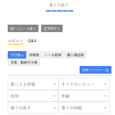
ックスタイル#アロミック
香りの良さ
スタイル北千住店#北千住
#マルイ#北千住マルイ#
アロマ#アロマテラピー#
アロマのある生活#アロマ
のある暮らし#天然#天然
レビューを書く
質問する
アロマ#精油#天然精油#
ハーブ#ハーブのある生活
レビュー
Q&A
#ハーブのある暮らし#ア
ロマスプレー#アロマディ
フューザー#アロマ好きな
日付順 ↓
評価順
いいね数順
購入確認順
人と繋がりたい#精油#ア
ロマのある生活#丁寧な暮
写真・動画付き順
らし#リラックス#リフレ
詳細フィルター
ッシュ#不眠症#ピローミ
スト#アロマクラフトワー
ク#アンチウイルス#マス
ク#マスクスプレー#感染
対策