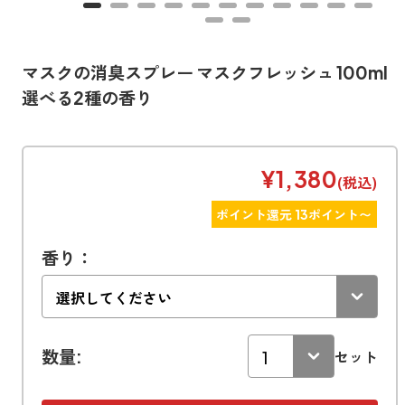
寝室
製品タイプ
消臭
ぐっすり眠れる空間にしたい
玄関
商品一覧
アロマディフューザー
マスクの消臭スプレー マスクフレッシュ 100ml
帰宅・来客時も心地よくしたい
選べる2種の香り
リビング
ギフト
アロマスプレー
ホッと安らげる空間にしたい
クローゼット
新商品
¥1,380
ボディミスト
(税込)
衣類を守り清潔な空間にしたい
トイレ用
ペパーミント＆ユーカリ
ポイント還元 13ポイント〜
キッチン・水まわり
ティーアロマ
セール
アロミックデオ
清潔さを保ち快適にしたい
(シトラスミント)
香り：
どこでも
車内
くつ用
ランキング
アロミック・ミニ
シューズフレッシュプラス
ドライブ時間を快適にしたい
アロミックデオ
(冷寒)
お出かけ・アウトドア
どこでも
トイレ用
定期購入サービス
その他
外出先でも快適に過ごしたい
数量:
アロミック・ハング
ティーアロマ
セット
マスククリップ
衣類・ファブリック用