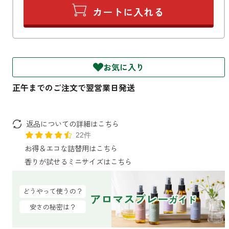
ファブリックミスト
トイレ用
店舗情報
ティーセント
次亜塩素酸水ジアケア
どこでも
ラベンダー
ご利用ガイド
リードディフューザー
お気に入り
わたしたちについて
キャンドルライト
睡眠用
ねむりの魔法
読みもの
返品についての詳細はこちら
睡眠用
22件
グッドスリープ
玄関用
お得＆エコな詰替用はこちら
法人のお客様
イーミスト
香りが試せるミニサイズはこちら
睡眠用
ストレケアアロマ-眠り-
どこでも
採用情報
アロミック・フィット
どうやって使うの？
アロマスプレー
ガイド
眠気対策
安さの秘密は？
スリープブロック
フランチャイズ募集