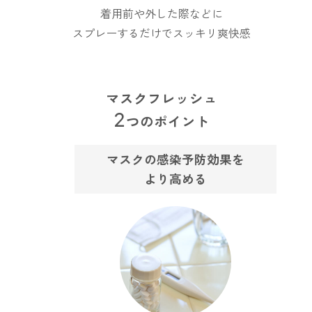
寝室
製品タイプ
消臭
着用前や外した際などに
ぐっすり眠れる空間にしたい
スプレーするだけでスッキリ爽快感
玄関
商品一覧
アロマディフューザー
帰宅・来客時も心地よくしたい
リビング
ギフト
アロマスプレー
マスクフレッシュ
ホッと安らげる空間にしたい
2
つのポイント
クローゼット
新商品
ボディミスト
衣類を守り清潔な空間にしたい
トイレ用
マスクの感染予防効果を
ペパーミント＆ユーカリ
キッチン・水まわり
ティーアロマ
セール
アロミックデオ
より高める
清潔さを保ち快適にしたい
(シトラスミント)
どこでも
車内
くつ用
ランキング
アロミック・ミニ
シューズフレッシュプラス
ドライブ時間を快適にしたい
アロミックデオ
(冷寒)
お出かけ・アウトドア
どこでも
トイレ用
定期購入サービス
その他
外出先でも快適に過ごしたい
アロミック・ハング
ティーアロマ
マスククリップ
衣類・ファブリック用