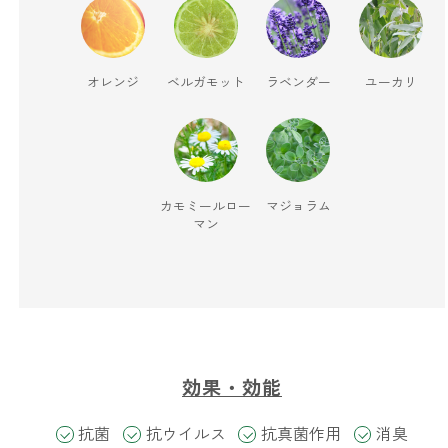
ベルガモット
オレンジ
ベルガモット
ラベンダー
ユーカリ
レモンティー
マスク用
カモミールロー
マジョラム
マスクフレッシュ
マン
花粉対策
アンチ花粉
キッチン用
効果・効能
forキッチン
抗菌
抗ウイルス
抗真菌作用
消臭
掃除用