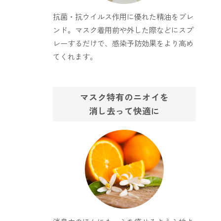
ファブリックミスト
トイレ用
抗菌・抗ウイルス作用に優れた精油をブレ
店舗情報
ティーセント
ンド。マスク着用前や外した際などにスプ
次亜塩素酸水ジアケア
レーするだけで、感染予防効果をより高め
どこでも
ラベンダー
ご利用ガイド
てくれます。
リードディフューザー
わたしたちについて
キャンドルライト
マスク特有のニオイを
睡眠用
消し去って快適に
ねむりの魔法
読みもの
睡眠用
グッドスリープ
玄関用
法人のお客様
イーミスト
睡眠用
ストレケアアロマ-眠り-
どこでも
採用情報
アロミック・フィット
眠気対策
スリープブロック
フランチャイズ募集