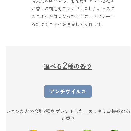
消臭力のほかにも、心を癒せるよう心地よ
どこでも
ルーティンアロマ
い香りの精油もブレンドしました。マスク
アロミック・エアープラス
のニオイが気になったときは、スプレーす
お電話での
ご注文
るだけでニオイを消臭してくれます。
どこでも
アロミック・フロー
虫除け
0120-201-074
アンチバグプレミアム
＊通話料無料
ダニ除け
＊受付：平日10:00～17:00(土日祝定休)
2
アンチダニー
選べる
種の香り
＊長期休業については
こちら
をご確認ください
お問い合わせ
お問い合わせいただく前に一度、「よくある質問」をご確認くださ
アロミックデオ
アンチウイルス
い。
(シトラスミント)
アロミックデオ
よくあるご質問、お問い合わせ
レモンなどの合計7種をブレンドした、スッキリ爽快感のあ
(冷寒)
る香り