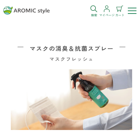
検索
マイページ
カート
ログイン
新規会員登録
マスクの消臭＆抗菌スプレー
お気に入り
購入履歴
マスクフレッシュ
お部屋・シーン
トイレ
目的・お悩み
トイレ空間を快適にしたい