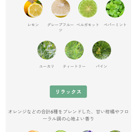
ストレケアアロマ
レモン
グレープフルー
ベルガモット
ペパーミント
ツ
リラックスタイム
エッセンシャルミスト
ユーカリ
ティートリー
パイン
オレンジ
リラックス
レモン
オレンジなどの合計6種をブレンドした、甘い柑橘やフロ
グレープフルーツ
ーラル調の心地よい香り