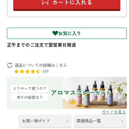
ファブリックミスト
トイレ用
店舗情報
ティーセント
次亜塩素酸水ジアケア
どこでも
ラベンダー
ご利用ガイド
お気に入り
リードディフューザー
わたしたちについて
キャンドルライト
睡眠用
返品についての詳細はこちら
ねむりの魔法
読みもの
睡眠用
4件
グッドスリープ
玄関用
法人のお客様
イーミスト
どうやって使うの？
アロマスプレー
睡眠用
ガイド
安さの秘密は？
ストレケアアロマ-眠り-
どこでも
採用情報
アロミック・フィット
眠気対策
スリープブロック
フランチャイズ募集
お買い物ガイド
関連商品一覧