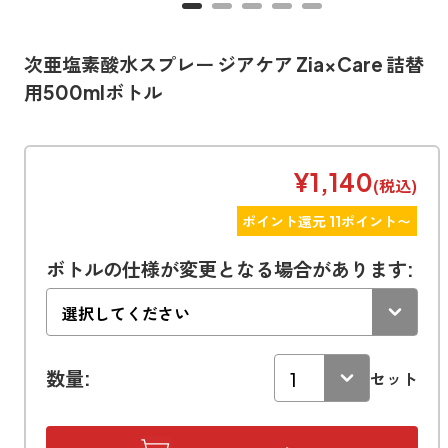
寝室
製品タイプ
消臭
ぐっすり眠れる空間にしたい
玄関
次亜塩素酸水スプレー ジアケア Zia×Care 詰替
商品一覧
アロマディフューザー
帰宅・来客時も心地よくしたい
用500mlボトル
リビング
ギフト
アロマスプレー
ホッと安らげる空間にしたい
¥1,140
クローゼット
(税込)
新商品
ボディミスト
衣類を守り清潔な空間にしたい
ポイント還元 11ポイント〜
トイレ用
ペパーミント＆ユーカリ
キッチン・水まわり
ティーアロマ
セール
アロミックデオ
清潔さを保ち快適にしたい
ボトルの仕様が変更となる場合があります:
(シトラスミント)
どこでも
車内
くつ用
ランキング
アロミック・ミニ
シューズフレッシュプラス
ドライブ時間を快適にしたい
アロミックデオ
(冷寒)
お出かけ・アウトドア
どこでも
トイレ用
定期購入サービス
その他
数量:
セット
外出先でも快適に過ごしたい
アロミック・ハング
ティーアロマ
マスククリップ
衣類・ファブリック用