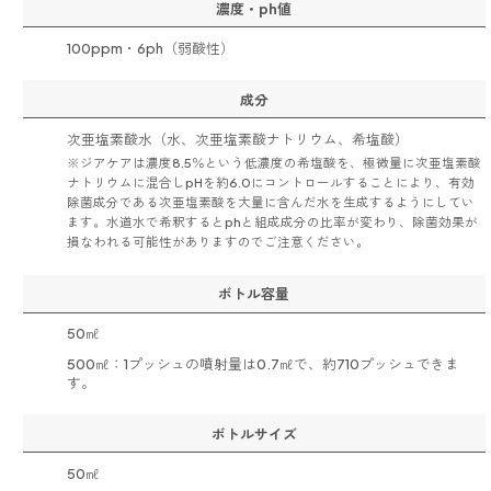
濃度・ph値
100ppm・6ph（弱酸性）
成分
次亜塩素酸水（水、次亜塩素酸ナトリウム、希塩酸）
※ジアケアは濃度8.5％という低濃度の希塩酸を、極微量に次亜塩素酸
ナトリウムに混合しpHを約6.0にコントロールすることにより、有効
除菌成分である次亜塩素酸を大量に含んだ水を生成するようにしてい
ます。水道水で希釈するとphと組成成分の比率が変わり、除菌効果が
損なわれる可能性がありますのでご注意ください。
ボトル容量
50㎖
500㎖：1プッシュの噴射量は0.7㎖で、約710プッシュできま
す。
ボトルサイズ
50㎖