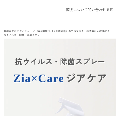
どこでも
ルーティンアロマ
アロミック・エアープラス
お電話での
ご注文
どこでも
アロミック・フロー
虫除け
0120-201-074
業務用アロマディフューザー納入実績No.1（医療施設）のアロマスター株式会社が提供する
抗ウイルス・除菌・消臭スプレー
アンチバグプレミアム
＊通話料無料
ダニ除け
＊受付：平日10:00～17:00(土日祝定休)
アンチダニー
＊長期休業については
こちら
をご確認ください
抗ウイルス・除菌スプレー
お問い合わせ
ジアケア
Zia×Care
お問い合わせいただく前に一度、「よくある質問」をご確認くださ
アロミックデオ
い。
(シトラスミント)
アロミックデオ
よくあるご質問、お問い合わせ
(冷寒)