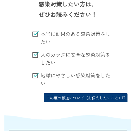
感染対策したい方は、
ベルガモット
ぜひお読みください！
レモンティー
本当に効果のある感染対策をし
たい
人のカラダに安全な感染対策を
マスク用
したい
マスクフレッシュ
地球にやさしい感染対策をした
花粉対策
い
アンチ花粉
この度の報道について〈お伝えしたいこと〉
キッチン用
forキッチン
掃除用