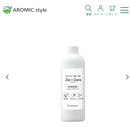
検索
マイページ
カート
ログイン
新規会員登録
お気に入り
購入履歴
Previous
Ne
お部屋・シーン
トイレ
目的・お悩み
トイレ空間を快適にしたい