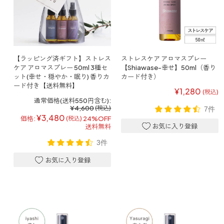
ファブリックミスト
トイレ用
店舗情報
ティーセント
次亜塩素酸水ジアケア
どこでも
ラベンダー
ご利用ガイド
【ラッピング済ギフト】ストレス
ストレスケア アロマスプレー
リードディフューザー
ケア アロマスプレー 50ml 3種セ
【Shiawase-幸せ】50ml（香り
ット(幸せ・穏やか・眠り) 香りカ
カード付き）
ード付き【送料無料】
わたしたちについて
キャンドルライト
¥1,280
(税込)
通常価格(送料550円含む):
睡眠用
¥4,600
(税込)
7件
ねむりの魔法
読みもの
¥3,480
価格:
24%OFF
(税込)
睡眠用
送料無料
グッドスリープ
玄関用
3件
法人のお客様
イーミスト
睡眠用
ストレケアアロマ-眠り-
どこでも
採用情報
アロミック・フィット
眠気対策
スリープブロック
フランチャイズ募集