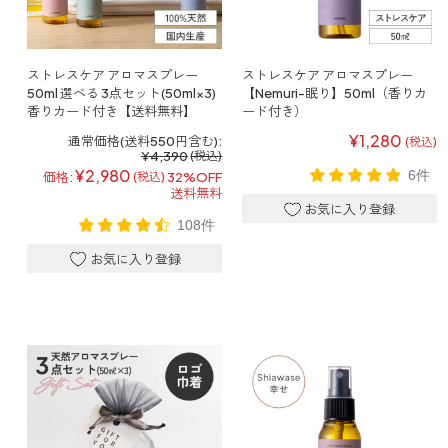
寝室
製品タイプ
消臭
ぐっすり眠れる空間にしたい
玄関
商品一覧
アロマディフューザー
ストレスケア アロマスプレー
ストレスケア アロマスプレー
帰宅・来客時も心地よくしたい
50ml 選べる 3点セット(50ml×3)
【Nemuri-眠り】50ml（香りカ
香りカード付き【送料無料】
ード付き）
リビング
ギフト
アロマスプレー
¥1,280
通常価格(送料550円含む):
ホッと安らげる空間にしたい
(税込)
¥4,390
(税込)
¥2,980
6件
価格:
32%OFF
(税込)
クローゼット
新商品
送料無料
ボディミスト
衣類を守り清潔な空間にしたい
トイレ用
108件
ペパーミント＆ユーカリ
キッチン・水まわり
ティーアロマ
セール
アロミックデオ
清潔さを保ち快適にしたい
(シトラスミント)
どこでも
車内
くつ用
ランキング
アロミック・ミニ
シューズフレッシュプラス
ドライブ時間を快適にしたい
アロミックデオ
(冷寒)
お出かけ・アウトドア
どこでも
トイレ用
定期購入サービス
その他
外出先でも快適に過ごしたい
アロミック・ハング
ティーアロマ
マスククリップ
衣類・ファブリック用