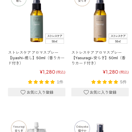
どこでも
ルーティンアロマ
アロミック・エアープラス
お電話での
ご注文
どこでも
アロミック・フロー
虫除け
0120-201-074
アンチバグプレミアム
ストレスケア アロマスプレー
ストレスケア アロマスプレー
＊通話料無料
ダニ除け
【iyashi-癒し】50ml（香りカー
【Yasuragi-安らぎ】50ml（香
＊受付：平日10:00～17:00(土日祝定休)
ド付き）
りカード付き）
アンチダニー
＊長期休業については
こちら
をご確認ください
¥1,280
¥1,280
(税込)
(税込)
お問い合わせ
1件
5件
お問い合わせいただく前に一度、「よくある質問」をご確認くださ
アロミックデオ
い。
(シトラスミント)
アロミックデオ
よくあるご質問、お問い合わせ
(冷寒)