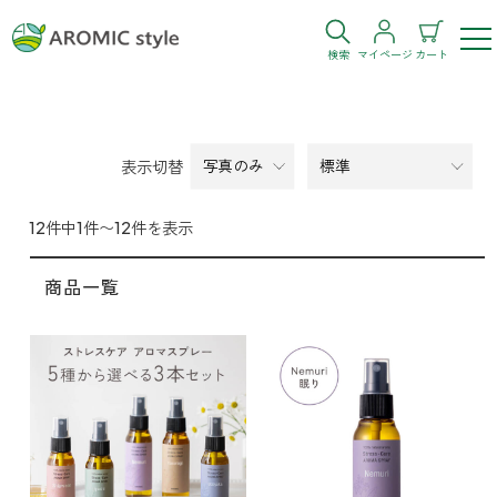
検索
マイページ
カート
ログイン
新規会員登録
表示切替
お気に入り
購入履歴
12件中1件〜12件を表示
商品一覧
お部屋・シーン
トイレ
目的・お悩み
トイレ空間を快適にしたい