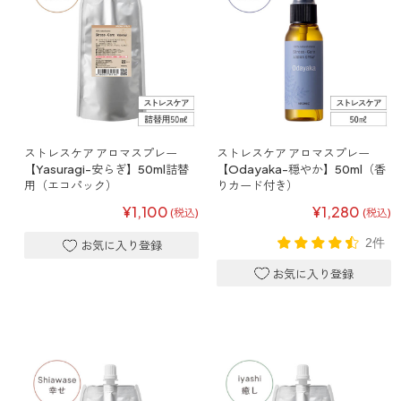
ストレケアアロマ
リラックスタイム
ストレスケア アロマスプレー
ストレスケア アロマスプレー
エッセンシャルミスト
【Yasuragi-安らぎ】50ml詰替
【Odayaka-穏やか】50ml（香
用（エコパック）
りカード付き）
¥1,100
¥1,280
(税込)
(税込)
オレンジ
2件
レモン
グレープフルーツ