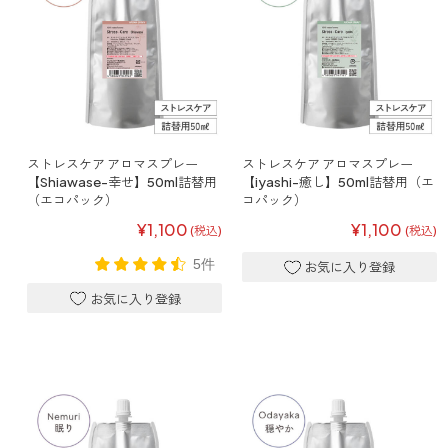
ベルガモット
レモンティー
ストレスケア アロマスプレー
ストレスケア アロマスプレー
【Shiawase-幸せ】50ml詰替用
【iyashi-癒し】50ml詰替用（エ
マスク用
（エコパック）
コパック）
マスクフレッシュ
¥1,100
¥1,100
(税込)
(税込)
5件
花粉対策
アンチ花粉
キッチン用
forキッチン
掃除用