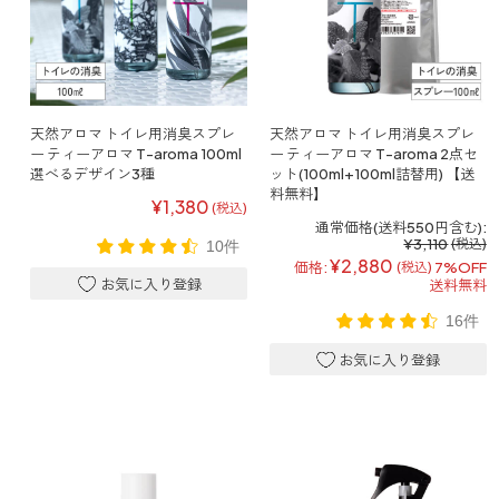
ファブリックミスト
トイレ用
店舗情報
ティーセント
次亜塩素酸水ジアケア
どこでも
ラベンダー
ご利用ガイド
天然アロマ トイレ用消臭スプレ
天然アロマ トイレ用消臭スプレ
リードディフューザー
ー ティーアロマ T-aroma 100ml
ー ティーアロマ T-aroma 2点セ
選べるデザイン3種
ット(100ml+100ml詰替用) 【送
わたしたちについて
料無料】
キャンドルライト
¥1,380
(税込)
通常価格(送料550円含む):
睡眠用
¥3,110
(税込)
10件
ねむりの魔法
読みもの
¥2,880
価格:
7%OFF
(税込)
睡眠用
送料無料
グッドスリープ
玄関用
16件
法人のお客様
イーミスト
睡眠用
ストレケアアロマ-眠り-
どこでも
採用情報
アロミック・フィット
眠気対策
スリープブロック
フランチャイズ募集