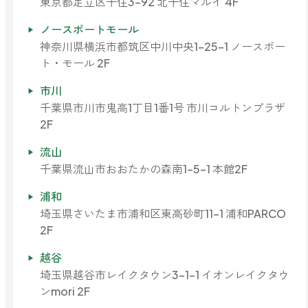
東京都足立区千住3-92 北千住マルイ 4F
forクリーン
ノースポートモール
神奈川県横浜市都筑区中川中央1-25-1 ノースポー
ト・モール 2F
市川
千葉県市川市鬼高1丁目1番1号 市川コルトンプラザ
2F
流山
千葉県流山市おおたかの森南1-5-1 本館2F
浦和
埼玉県さいたま市浦和区東高砂町11-1 浦和PARCO
2F
越谷
埼玉県越谷市レイクタウン3-1-1 イオンレイクタウ
ンmori 2F