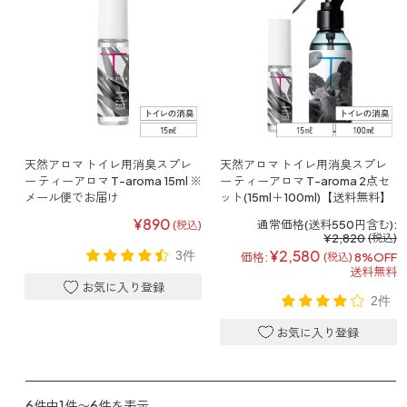
どこでも
ルーティンアロマ
アロミック・エアープラス
お電話での
ご注文
どこでも
アロミック・フロー
虫除け
0120-201-074
アンチバグプレミアム
天然アロマ トイレ用消臭スプレ
天然アロマ トイレ用消臭スプレ
＊通話料無料
ダニ除け
ー ティーアロマ T-aroma 15ml ※
ー ティーアロマ T-aroma 2点セ
＊受付：平日10:00～17:00(土日祝定休)
アンチダニー
メール便でお届け
ット(15ml＋100ml)【送料無料】
＊長期休業については
こちら
をご確認ください
¥890
通常価格(送料550円含む):
お問い合わせ
(税込)
¥2,820
(税込)
¥2,580
3件
価格:
8%OFF
(税込)
お問い合わせいただく前に一度、「よくある質問」をご確認くださ
送料無料
アロミックデオ
い。
(シトラスミント)
2件
アロミックデオ
よくあるご質問、お問い合わせ
(冷寒)
6件中1件〜6件を表示