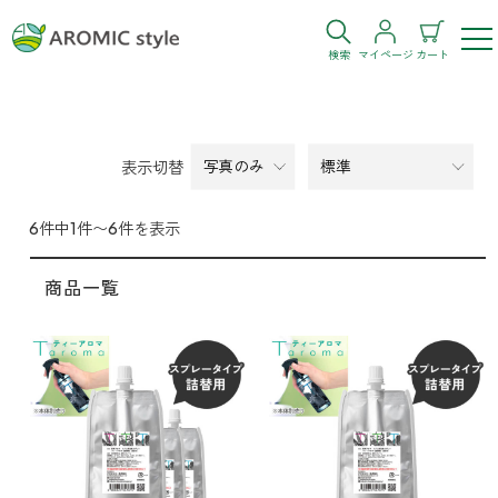
検索
マイページ
カート
ログイン
新規会員登録
表示切替
お気に入り
購入履歴
6件中1件〜6件を表示
商品一覧
お部屋・シーン
トイレ
目的・お悩み
トイレ空間を快適にしたい