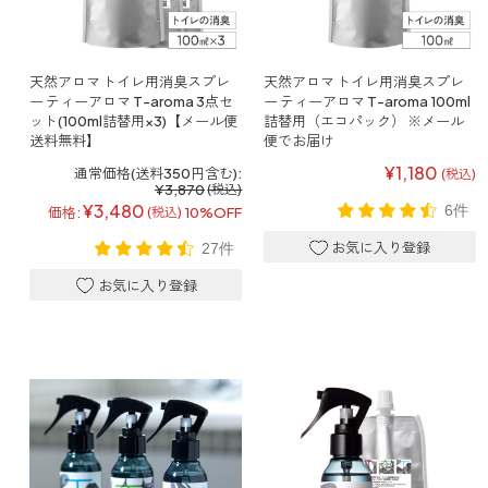
寝室
製品タイプ
消臭
ぐっすり眠れる空間にしたい
玄関
商品一覧
アロマディフューザー
天然アロマ トイレ用消臭スプレ
天然アロマ トイレ用消臭スプレ
帰宅・来客時も心地よくしたい
ー ティーアロマ T-aroma 3点セ
ー ティーアロマ T-aroma 100ml
ット(100ml詰替用×3)【メール便
詰替用（エコパック） ※メール
リビング
送料無料】
便でお届け
ギフト
アロマスプレー
ホッと安らげる空間にしたい
¥1,180
通常価格(送料350円含む):
(税込)
¥3,870
(税込)
クローゼット
新商品
¥3,480
ボディミスト
6件
価格:
10%OFF
(税込)
衣類を守り清潔な空間にしたい
トイレ用
27件
ペパーミント＆ユーカリ
キッチン・水まわり
ティーアロマ
セール
アロミックデオ
清潔さを保ち快適にしたい
(シトラスミント)
どこでも
車内
くつ用
ランキング
アロミック・ミニ
シューズフレッシュプラス
ドライブ時間を快適にしたい
アロミックデオ
(冷寒)
お出かけ・アウトドア
どこでも
トイレ用
定期購入サービス
その他
外出先でも快適に過ごしたい
アロミック・ハング
ティーアロマ
マスククリップ
衣類・ファブリック用