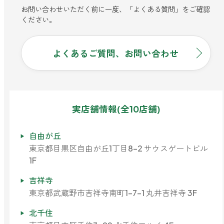
お問い合わせいただく前に一度、「よくある質問」をご確認
ベルガモット
ください。
レモンティー
よくあるご質問、お問い合わせ
マスク用
マスクフレッシュ
実店舗情報(全10店舗)
花粉対策
自由が丘
アンチ花粉
東京都目黒区自由が丘1丁目8-2 サウスゲートビル
1F
吉祥寺
キッチン用
東京都武蔵野市吉祥寺南町1-7-1 丸井吉祥寺 3F
forキッチン
北千住
掃除用