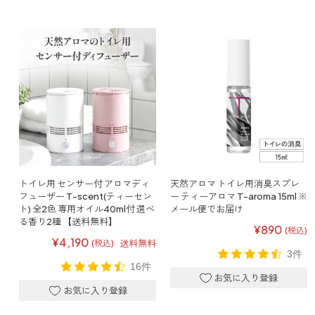
トイレ用 センサー付 アロマディ
天然アロマ トイレ用消臭スプレ
フューザー T-scent(ティーセン
ー ティーアロマ T-aroma 15ml ※
ト) 全2色 専用オイル40ml付 選べ
メール便でお届け
る香り2種 【送料無料】
¥890
(税込)
¥4,190
送料無料
(税込)
3件
16件