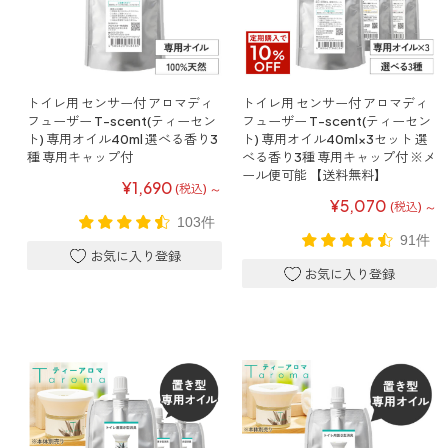
ファブリックミスト
トイレ用
店舗情報
ティーセント
次亜塩素酸水ジアケア
どこでも
トイレ用 センサー付 アロマディ
トイレ用 センサー付 アロマディ
ラベンダー
ご利用ガイド
フューザー T-scent(ティーセン
フューザー T-scent(ティーセン
リードディフューザー
ト) 専用オイル40ml 選べる香り3
ト) 専用オイル40ml×3セット 選
種 専用キャップ付
べる香り3種 専用キャップ付 ※メ
わたしたちについて
ール便可能 【送料無料】
キャンドルライト
¥1,690
～
(税込)
¥5,070
～
睡眠用
(税込)
103件
ねむりの魔法
読みもの
91件
睡眠用
グッドスリープ
玄関用
法人のお客様
イーミスト
睡眠用
ストレケアアロマ-眠り-
どこでも
採用情報
アロミック・フィット
眠気対策
スリープブロック
フランチャイズ募集