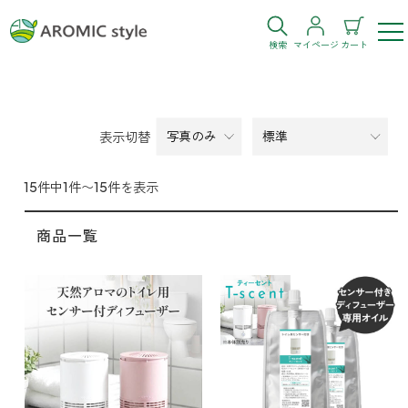
検索
マイページ
カート
ログイン
新規会員登録
表示切替
お気に入り
購入履歴
15件中1件〜15件を表示
商品一覧
お部屋・シーン
トイレ
目的・お悩み
トイレ空間を快適にしたい