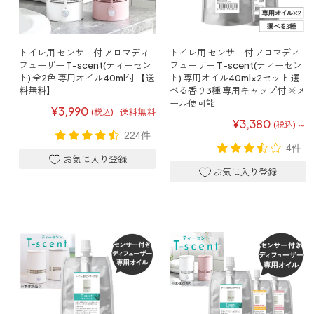
寝室
製品タイプ
消臭
ぐっすり眠れる空間にしたい
玄関
商品一覧
アロマディフューザー
トイレ用 センサー付 アロマディ
トイレ用 センサー付 アロマディ
帰宅・来客時も心地よくしたい
フューザー T-scent(ティーセン
フューザー T-scent(ティーセン
ト) 全2色 専用オイル40ml付 【送
ト) 専用オイル40ml×2セット 選
リビング
料無料】
べる香り3種 専用キャップ付 ※メ
ギフト
アロマスプレー
ホッと安らげる空間にしたい
ール便可能
¥3,990
送料無料
(税込)
¥3,380
～
クローゼット
(税込)
新商品
ボディミスト
224件
衣類を守り清潔な空間にしたい
4件
トイレ用
ペパーミント＆ユーカリ
キッチン・水まわり
ティーアロマ
セール
アロミックデオ
清潔さを保ち快適にしたい
(シトラスミント)
どこでも
車内
くつ用
ランキング
アロミック・ミニ
シューズフレッシュプラス
ドライブ時間を快適にしたい
アロミックデオ
(冷寒)
お出かけ・アウトドア
どこでも
トイレ用
定期購入サービス
その他
外出先でも快適に過ごしたい
アロミック・ハング
ティーアロマ
マスククリップ
衣類・ファブリック用