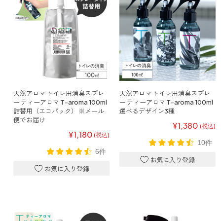
ベルガモット
レモンティー
天然アロマ トイレ用消臭スプレ
天然アロマ トイレ用消臭スプレ
マスク用
ー ティーアロマ T-aroma 100ml
ー ティーアロマ T-aroma 100ml
マスクフレッシュ
詰替用（エコパック） ※メール
選べるデザイン3種
便でお届け
¥1,380
(税込)
花粉対策
¥1,180
(税込)
アンチ花粉
10件
6件
キッチン用
forキッチン
掃除用