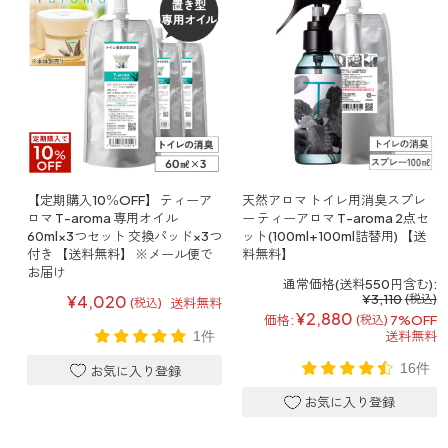
forクリーン
【定期購入10％OFF】 ティーア
天然アロマ トイレ用消臭スプレ
ロマ T-aroma 専用オイル
ー ティーアロマ T-aroma 2点セ
60ml×3つセット 交換パッド×3つ
ット(100ml+100ml詰替用) 【送
付き 【送料無料】 ※メール便で
料無料】
お届け
通常価格(送料550円含む):
¥3,110
(税込)
¥4,020
送料無料
(税込)
¥2,880
価格:
7%OFF
(税込)
送料無料
1件
16件