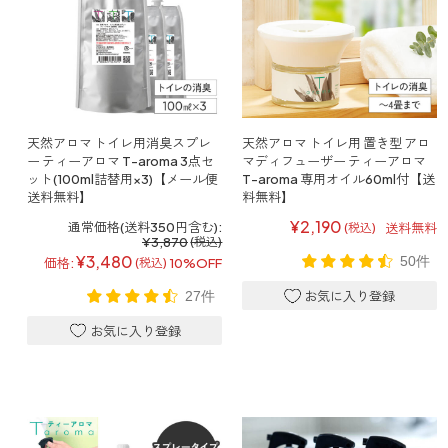
ストレケアアロマ
リラックスタイム
天然アロマ トイレ用消臭スプレ
天然アロマ トイレ用 置き型 アロ
ー ティーアロマ T-aroma 3点セ
マディフューザー ティーアロマ
ット(100ml詰替用×3)【メール便
T-aroma 専用オイル60ml付【送
エッセンシャルミスト
送料無料】
料無料】
¥2,190
通常価格(送料350円含む):
送料無料
(税込)
¥3,870
(税込)
オレンジ
¥3,480
50件
価格:
10%OFF
(税込)
27件
レモン
グレープフルーツ