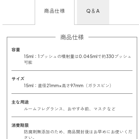
商品仕様
Q＆A
商品仕様
容量
15ml：1プッシュの噴射量は0.045mlで約330プッシュ
可能
サイズ
15ml：直径21mm×高さ97mm（ガラスビン）
主な用途
ルームフレグランス、おやすみ前、マスク など
消費期限
防腐剤無添加のため、商品開封後はお早めにお使いくだ
さい。