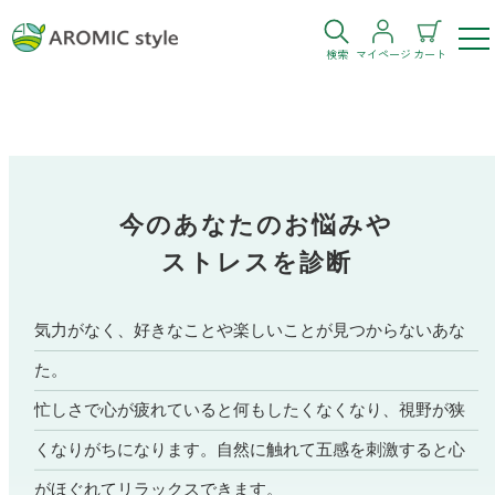
検索
マイページ
カート
ログイン
新規会員登録
お気に入り
購入履歴
今のあなたのお悩みや
ストレスを診断
気力がなく、好きなことや楽しいことが見つからないあな
た。
お部屋・シーン
忙しさで心が疲れていると何もしたくなくなり、視野が狭
トイレ
目的・お悩み
くなりがちになります。自然に触れて五感を刺激すると心
トイレ空間を快適にしたい
がほぐれてリラックスできます。