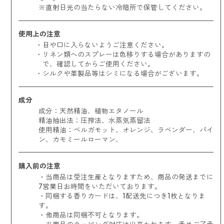
※直射日光の当たらない冷暗所で保管してください。
使用上の注意
目や口に入らないようご注意ください。
リネン類へのスプレーは色移りする場合がありますの
で、確認してからご使用ください。
シルクや革製品等はシミになる場合がございます。
成分
成分：天然精油、植物エタノール
精油抽出法：圧搾法、水蒸気蒸留法
使用精油：
ベルガモット、オレンジ、ラベンダー、パイ
ン、カモミールローマン、
購入前の注意
・当商品は受注生産となりますため、商品の発送までに
7営業日お時間をいただいております。
・同梱する香りカードは、1配送先につき1枚となりま
す。
・他商品は同梱不可となります。