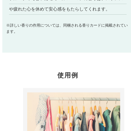
どこでも
ルーティンアロマ
や疲れた心を休めて安心感をもたらしてくれます。
アロミック・エアープラス
お電話での
ご注文
どこでも
※詳しい香りの作用については、同梱される香りカードに掲載されてい
アロミック・フロー
ます。
虫除け
0120-201-074
アンチバグプレミアム
＊通話料無料
ダニ除け
＊受付：平日10:00～17:00(土日祝定休)
アンチダニー
＊長期休業については
こちら
をご確認ください
お問い合わせ
使用例
お問い合わせいただく前に一度、「よくある質問」をご確認くださ
アロミックデオ
い。
(シトラスミント)
アロミックデオ
よくあるご質問、お問い合わせ
(冷寒)