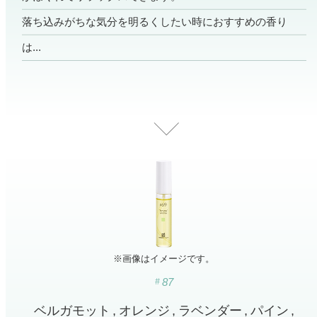
寝室
製品タイプ
消臭
ぐっすり眠れる空間にしたい
落ち込みがちな気分を明るくしたい時におすすめの香り
玄関
は...
商品一覧
アロマディフューザー
帰宅・来客時も心地よくしたい
リビング
ギフト
アロマスプレー
ホッと安らげる空間にしたい
クローゼット
新商品
ボディミスト
衣類を守り清潔な空間にしたい
トイレ用
ペパーミント＆ユーカリ
キッチン・水まわり
ティーアロマ
セール
アロミックデオ
清潔さを保ち快適にしたい
(シトラスミント)
どこでも
車内
くつ用
ランキング
アロミック・ミニ
シューズフレッシュプラス
ドライブ時間を快適にしたい
アロミックデオ
(冷寒)
お出かけ・アウトドア
※画像はイメージです。
どこでも
トイレ用
定期購入サービス
その他
外出先でも快適に過ごしたい
アロミック・ハング
ティーアロマ
87
ベルガモット
オレンジ
ラベンダー
パイン
マスククリップ
衣類・ファブリック用