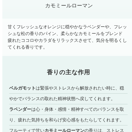
ファブリックミスト
カモミールローマン
トイレ用
店舗情報
ティーセント
次亜塩素酸水ジアケア
甘くフレッシュなオレンジに穏やかなラベンダーや、フレッ
どこでも
ラベンダー
ご利用ガイド
シュな松の香りのパイン、柔らかなカモミールをブレンド
リードディフューザー
疲れたココロやカラダをリラックスさせて、気分を明るくし
てくれる香りです。
わたしたちについて
キャンドルライト
睡眠用
ねむりの魔法
読みもの
香りの主な作用
睡眠用
グッドスリープ
玄関用
法人のお客様
ベルガモット
は緊張やストレスから解放されたい時に、穏
イーミスト
睡眠用
やかでバランスの取れた精神状態へ戻してくれます。
ストレケアアロマ-眠り-
どこでも
採用情報
ラベンダー
は心・身体・感情・精神すべてのバランスを取
アロミック・フィット
眠気対策
り、疲れた気持ちを和らげ安心感をもたらしてくれます。
スリープブロック
フランチャイズ募集
フルーティで甘い
カモミールローマン
の香りは、ストレス