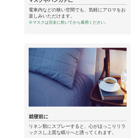
マスクやハンカチに
ベルガモット
電車内などの狭い空間でも、気軽にアロマをお
楽しみいただけます。
※マスクは完全に乾いてから着用ください。
レモンティー
マスク用
マスクフレッシュ
花粉対策
アンチ花粉
キッチン用
就寝前に
forキッチン
リネン類にスプレーすると、心がほっこりリラ
ックスし上質な眠りへと誘ってくれます。
掃除用