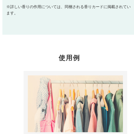
どこでも
ルーティンアロマ
※詳しい香りの作用については、同梱される香りカードに掲載されてい
アロミック・エアープラス
ます。
お電話での
ご注文
どこでも
アロミック・フロー
虫除け
0120-201-074
アンチバグプレミアム
＊通話料無料
使用例
ダニ除け
＊受付：平日10:00～17:00(土日祝定休)
アンチダニー
＊長期休業については
こちら
をご確認ください
お問い合わせ
お問い合わせいただく前に一度、「よくある質問」をご確認くださ
アロミックデオ
い。
(シトラスミント)
アロミックデオ
よくあるご質問、お問い合わせ
(冷寒)