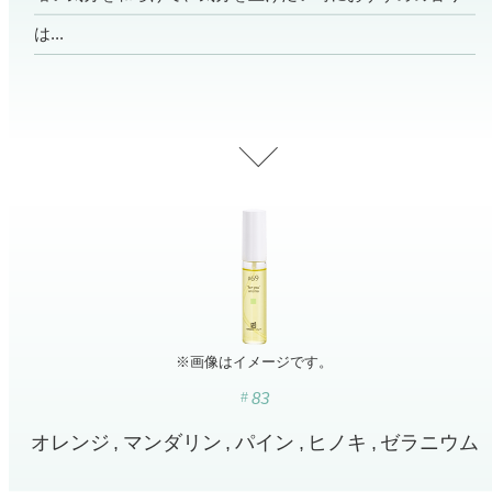
寝室
製品タイプ
消臭
ぐっすり眠れる空間にしたい
は...
玄関
商品一覧
アロマディフューザー
帰宅・来客時も心地よくしたい
リビング
ギフト
アロマスプレー
ホッと安らげる空間にしたい
クローゼット
新商品
ボディミスト
衣類を守り清潔な空間にしたい
トイレ用
ペパーミント＆ユーカリ
キッチン・水まわり
ティーアロマ
セール
アロミックデオ
清潔さを保ち快適にしたい
(シトラスミント)
どこでも
車内
くつ用
ランキング
アロミック・ミニ
シューズフレッシュプラス
ドライブ時間を快適にしたい
アロミックデオ
※画像はイメージです。
(冷寒)
お出かけ・アウトドア
83
どこでも
トイレ用
定期購入サービス
その他
外出先でも快適に過ごしたい
アロミック・ハング
ティーアロマ
オレンジ
マンダリン
パイン
ヒノキ
ゼラニウム
マスククリップ
衣類・ファブリック用