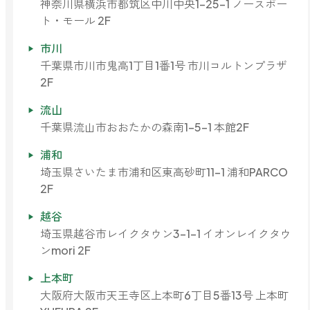
神奈川県横浜市都筑区中川中央1-25-1 ノースポー
ト・モール 2F
市川
千葉県市川市鬼高1丁目1番1号 市川コルトンプラザ
2F
流山
千葉県流山市おおたかの森南1-5-1 本館2F
浦和
埼玉県さいたま市浦和区東高砂町11-1 浦和PARCO
2F
越谷
埼玉県越谷市レイクタウン3-1-1 イオンレイクタウ
ンmori 2F
上本町
大阪府大阪市天王寺区上本町6丁目5番13号 上本町