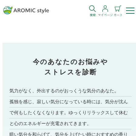
検索
マイページ
カート
ログイン
新規会員登録
お気に入り
購入履歴
今のあなたのお悩みや
ストレスを診断
気力がなく、外出するのがおっくうな気分のあなた。
孤独を感じ、寂しい気分になっている時には、気分が沈ん
お部屋・シーン
で何もしたくなくなります。ゆっくりリラックスして休む
トイレ
目的・お悩み
と心のエネルギーが充電されてきます。
トイレ空間を快適にしたい
暗い気分を和らげて、気分を上げたい時におすすめの香り