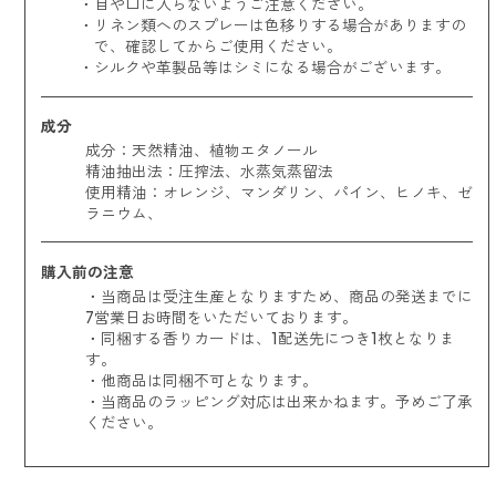
目や口に入らないようご注意ください。
リネン類へのスプレーは色移りする場合がありますの
で、確認してからご使用ください。
シルクや革製品等はシミになる場合がございます。
成分
成分：天然精油、植物エタノール
精油抽出法：圧搾法、水蒸気蒸留法
使用精油：
オレンジ、マンダリン、パイン、ヒノキ、ゼ
ラニウム、
購入前の注意
・当商品は受注生産となりますため、商品の発送までに
7営業日お時間をいただいております。
・同梱する香りカードは、1配送先につき1枚となりま
す。
・他商品は同梱不可となります。
・当商品のラッピング対応は出来かねます。予めご了承
ください。