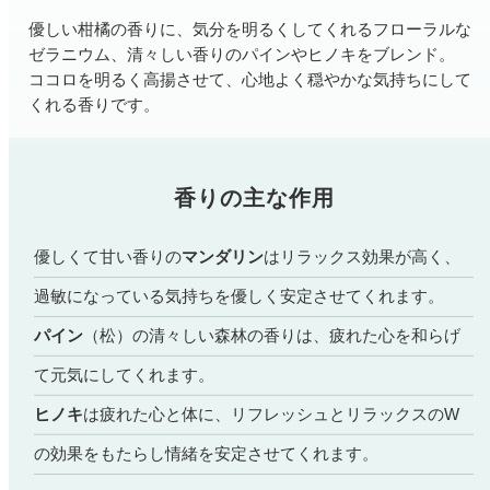
ファブリックミスト
優しい柑橘の香りに、気分を明るくしてくれるフローラルな
トイレ用
店舗情報
ティーセント
ゼラニウム、清々しい香りのパインやヒノキをブレンド。
次亜塩素酸水ジアケア
ココロを明るく高揚させて、心地よく穏やかな気持ちにして
くれる香りです。
どこでも
ラベンダー
ご利用ガイド
リードディフューザー
わたしたちについて
香りの主な作用
キャンドルライト
睡眠用
ねむりの魔法
読みもの
優しくて甘い香りの
マンダリン
はリラックス効果が高く、
睡眠用
グッドスリープ
過敏になっている気持ちを優しく安定させてくれます。
玄関用
法人のお客様
イーミスト
パイン
（松）の清々しい森林の香りは、疲れた心を和らげ
睡眠用
ストレケアアロマ-眠り-
て元気にしてくれます。
どこでも
採用情報
アロミック・フィット
ヒノキ
は疲れた心と体に、リフレッシュとリラックスのW
眠気対策
スリープブロック
の効果をもたらし情緒を安定させてくれます。
フランチャイズ募集