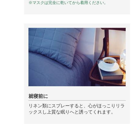
※マスクは完全に乾いてから着用ください。
ベルガモット
レモンティー
マスク用
マスクフレッシュ
花粉対策
アンチ花粉
就寝前に
リネン類にスプレーすると、心がほっこりリラ
ックスし上質な眠りへと誘ってくれます。
キッチン用
forキッチン
掃除用