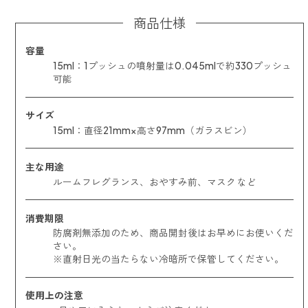
商品仕様
容量
15ml：1プッシュの噴射量は0.045mlで約330プッシュ
可能
サイズ
15ml：直径21mm×高さ97mm（ガラスビン）
主な用途
ルームフレグランス、おやすみ前、マスク など
消費期限
防腐剤無添加のため、商品開封後はお早めにお使いくだ
さい。
※直射日光の当たらない冷暗所で保管してください。
使用上の注意