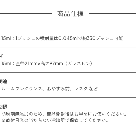
商品仕様
15ml：1プッシュの噴射量は0.045mlで約330プッシュ可能
ズ
15ml：直径21mm×高さ97mm（ガラスビン）
用途
ルームフレグランス、おやすみ前、マスク など
期限
防腐剤無添加のため、商品開封後はお早めにお使いください。
※直射日光の当たらない冷暗所で保管してください。