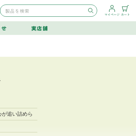
マイページ
カート
らせ
実店舗
断
心が追い詰めら