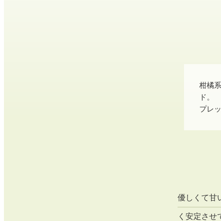
柑橘
ド。
プレ
優しくて甘
く安定させ