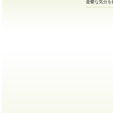
憂鬱な気分を