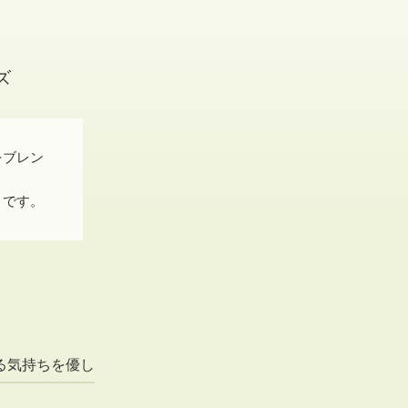
ズ
をブレン
りです。
る気持ちを優し