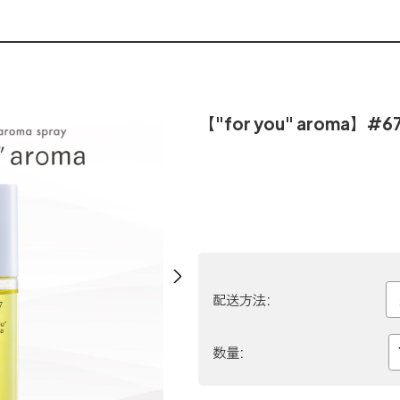
【"for you" aroma】#6
Next
配送方法:
数量: