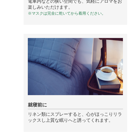
電車内などの狭い空間でも、気軽にアロマをお
ベルガモット
楽しみいただけます。
※マスクは完全に乾いてから着用ください。
レモンティー
マスク用
マスクフレッシュ
花粉対策
アンチ花粉
就寝前に
キッチン用
リネン類にスプレーすると、心がほっこりリラ
forキッチン
ックスし上質な眠りへと誘ってくれます。
掃除用