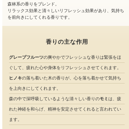
森林系の香りをブレンド。
ファブリックミスト
トイレ用
リラックス効果と清々しいリフレッシュ効果があり、気持ち
店舗情報
ティーセント
を前向きにしてくれる香りです。
次亜塩素酸水ジアケア
どこでも
ラベンダー
ご利用ガイド
リードディフューザー
香りの主な作用
わたしたちについて
キャンドルライト
グレープフルーツ
の爽やかでフレッシュな香りは緊張をほ
睡眠用
ねむりの魔法
読みもの
ぐして、疲れた心や身体をリフレッシュさせてくれます。
睡眠用
グッドスリープ
ヒノキ
の落ち着いた木の香りが、心を落ち着かせて気持ち
玄関用
法人のお客様
イーミスト
を上向きにしてくれます。
睡眠用
ストレケアアロマ-眠り-
森の中で深呼吸しているような清々しい香りの
モミ
は、疲
どこでも
採用情報
アロミック・フィット
れた神経を和らげ、精神を安定させてくれると言われてい
眠気対策
スリープブロック
ます。
フランチャイズ募集