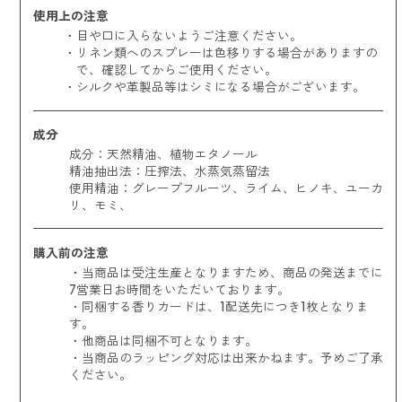
使用上の注意
目や口に入らないようご注意ください。
リネン類へのスプレーは色移りする場合がありますの
で、確認してからご使用ください。
シルクや革製品等はシミになる場合がございます。
成分
成分：天然精油、植物エタノール
精油抽出法：圧搾法、水蒸気蒸留法
使用精油：
グレープフルーツ、ライム、ヒノキ、ユーカ
リ、モミ、
購入前の注意
・当商品は受注生産となりますため、商品の発送までに
7営業日お時間をいただいております。
・同梱する香りカードは、1配送先につき1枚となりま
す。
・他商品は同梱不可となります。
・当商品のラッピング対応は出来かねます。予めご了承
ください。