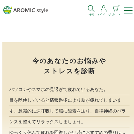
検索
マイページ
カート
ログイン
新規会員登録
お気に入り
購入履歴
今のあなたのお悩みや
ストレスを診断
パソコンやスマホの見過ぎで疲れているあなた。
目を酷使していると情報過多により脳が疲れてしまいま
お部屋・シーン
す。意識的に深呼吸して脳に酸素を送り、自律神経のバラ
トイレ
目的・お悩み
ンスを整えてリラックスしましょう。
トイレ空間を快適にしたい
ゆっくり休んで疲れを回復したい時におすすめの香りは...