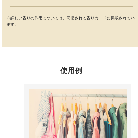
どこでも
ルーティンアロマ
アロミック・エアープラス
※詳しい香りの作用については、同梱される香りカードに掲載されてい
お電話での
ご注文
ます。
どこでも
アロミック・フロー
虫除け
0120-201-074
アンチバグプレミアム
＊通話料無料
ダニ除け
＊受付：平日10:00～17:00(土日祝定休)
アンチダニー
＊長期休業については
こちら
をご確認ください
使用例
お問い合わせ
お問い合わせいただく前に一度、「よくある質問」をご確認くださ
アロミックデオ
い。
(シトラスミント)
アロミックデオ
よくあるご質問、お問い合わせ
(冷寒)