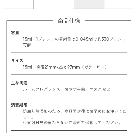
商品仕様
容量
15ml：1プッシュの噴射量は0.045mlで約330プッシュ
可能
サイズ
15ml：直径21mm×高さ97mm（ガラスビン）
主な用途
ルームフレグランス、おやすみ前、マスク など
消費期限
防腐剤無添加のため、商品開封後はお早めにお使いくだ
さい。
※直射日光の当たらない冷暗所で保管してください。