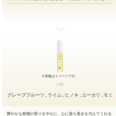
寝室
製品タイプ
消臭
ぐっすり眠れる空間にしたい
玄関
商品一覧
アロマディフューザー
帰宅・来客時も心地よくしたい
リビング
ギフト
アロマスプレー
ホッと安らげる空間にしたい
クローゼット
新商品
ボディミスト
衣類を守り清潔な空間にしたい
トイレ用
ペパーミント＆ユーカリ
キッチン・水まわり
ティーアロマ
セール
アロミックデオ
清潔さを保ち快適にしたい
(シトラスミント)
※画像はイメージです。
どこでも
車内
くつ用
ランキング
アロミック・ミニ
シューズフレッシュプラス
ドライブ時間を快適にしたい
アロミックデオ
57
(冷寒)
お出かけ・アウトドア
グレープフルーツ
ライム
ヒノキ
ユーカリ
モミ
どこでも
トイレ用
定期購入サービス
その他
外出先でも快適に過ごしたい
アロミック・ハング
ティーアロマ
爽やかな柑橘の香りを中心に、心に落ち着きを与えてくれる
マスククリップ
衣類・ファブリック用