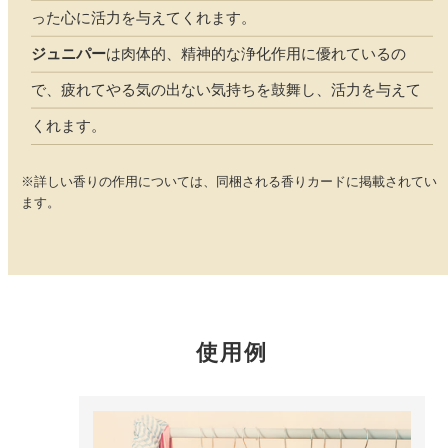
どこでも
った心に活力を与えてくれます。
ルーティンアロマ
アロミック・エアープラス
ジュニパー
は肉体的、精神的な浄化作用に優れているの
お電話での
ご注文
どこでも
で、疲れてやる気の出ない気持ちを鼓舞し、活力を与えて
アロミック・フロー
虫除け
0120-201-074
くれます。
アンチバグプレミアム
※詳しい香りの作用については、同梱される香りカードに掲載されてい
＊通話料無料
ダニ除け
ます。
＊受付：平日10:00～17:00(土日祝定休)
アンチダニー
＊長期休業については
こちら
をご確認ください
お問い合わせ
お問い合わせいただく前に一度、「よくある質問」をご確認くださ
アロミックデオ
い。
(シトラスミント)
使用例
アロミックデオ
よくあるご質問、お問い合わせ
(冷寒)