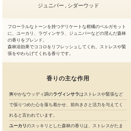
ファブリックミスト
ジュニパー
シダーウッド
トイレ用
店舗情報
ティーセント
次亜塩素酸水ジアケア
フローラルなトーンを持つデリケートな柑橘のベルガモット
どこでも
ラベンダー
ご利用ガイド
に、ユーカリ、ラヴィンサラ、ジュニパーなどの澄んだ森林
リードディフューザー
の香りをブレンド。
森林浴効果でココロをリフレッシュしてくれ、ストレスや緊
わたしたちについて
キャンドルライト
張をやわらげてくれる香りです。
睡眠用
ねむりの魔法
読みもの
睡眠用
香りの主な作用
グッドスリープ
玄関用
法人のお客様
イーミスト
睡眠用
爽やかなウッディ調の
ラヴィンサラ
はストレスや緊張など
ストレケアアロマ-眠り-
どこでも
採用情報
で張りつめた心を落ち着かせ、前向きさと活力を与えてく
アロミック・フィット
眠気対策
れると言われています。
スリープブロック
フランチャイズ募集
ユーカリ
のスッキリとした森林の香りは、ストレスがたま