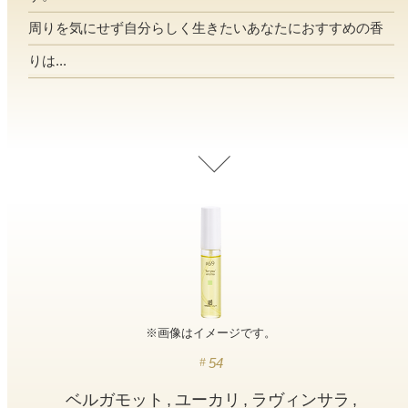
寝室
製品タイプ
消臭
ぐっすり眠れる空間にしたい
周りを気にせず自分らしく生きたいあなたにおすすめの香
玄関
りは...
商品一覧
アロマディフューザー
帰宅・来客時も心地よくしたい
リビング
ギフト
アロマスプレー
ホッと安らげる空間にしたい
クローゼット
新商品
ボディミスト
衣類を守り清潔な空間にしたい
トイレ用
ペパーミント＆ユーカリ
キッチン・水まわり
ティーアロマ
セール
アロミックデオ
清潔さを保ち快適にしたい
(シトラスミント)
どこでも
車内
くつ用
ランキング
アロミック・ミニ
シューズフレッシュプラス
ドライブ時間を快適にしたい
アロミックデオ
(冷寒)
お出かけ・アウトドア
※画像はイメージです。
どこでも
トイレ用
定期購入サービス
その他
外出先でも快適に過ごしたい
アロミック・ハング
ティーアロマ
54
ベルガモット
ユーカリ
ラヴィンサラ
マスククリップ
衣類・ファブリック用