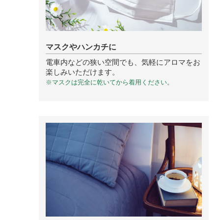
ベルガモット
レモンティー
マスクやハンカチに
電車内などの狭い空間でも、気軽にアロマをお
楽しみいただけます。
※マスクは完全に乾いてから着用ください。
マスク用
マスクフレッシュ
花粉対策
アンチ花粉
キッチン用
forキッチン
掃除用