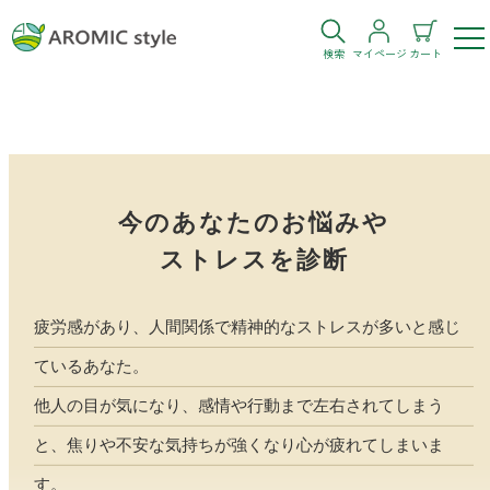
検索
マイページ
カート
ログイン
新規会員登録
お気に入り
購入履歴
今のあなたのお悩みや
ストレスを診断
疲労感があり、人間関係で精神的なストレスが多いと感じ
ているあなた。
お部屋・シーン
他人の目が気になり、感情や行動まで左右されてしまう
トイレ
目的・お悩み
と、焦りや不安な気持ちが強くなり心が疲れてしまいま
トイレ空間を快適にしたい
す。