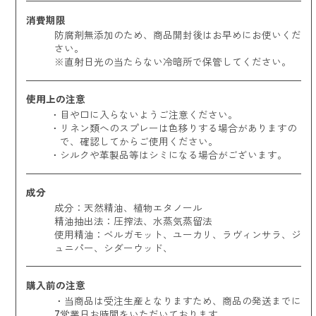
消費期限
防腐剤無添加のため、商品開封後はお早めにお使いくだ
さい。
※直射日光の当たらない冷暗所で保管してください。
使用上の注意
目や口に入らないようご注意ください。
リネン類へのスプレーは色移りする場合がありますの
で、確認してからご使用ください。
シルクや革製品等はシミになる場合がございます。
成分
成分：天然精油、植物エタノール
精油抽出法：圧搾法、水蒸気蒸留法
使用精油：
ベルガモット、ユーカリ、ラヴィンサラ、ジ
ュニパー、シダーウッド、
購入前の注意
・当商品は受注生産となりますため、商品の発送までに
7営業日お時間をいただいております。