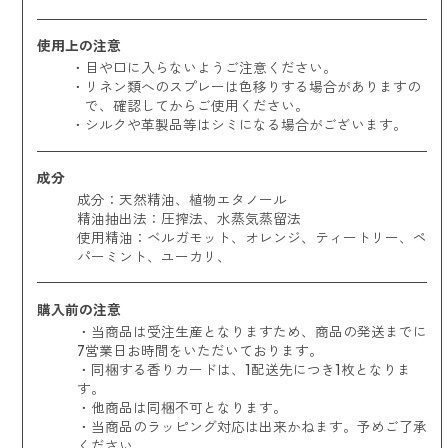
使用上の注意
目や口に入らないようご注意ください。
リネン類へのスプレーは色移りする場合がありますの
で、確認してからご使用ください。
シルクや革製品等はシミになる場合がございます。
成分
成分：天然精油、植物エタノール
精油抽出法：圧搾法、水蒸気蒸留法
使用精油：
ベルガモット、オレンジ、ティートリー、ペ
パーミント、ユーカリ、
購入前の注意
・当商品は受注生産となりますため、商品の発送までに
7営業日お時間をいただいております。
・同梱する香りカードは、1配送先につき1枚となりま
す。
・他商品は同梱不可となります。
・当商品のラッピング対応は出来かねます。予めご了承
ください。