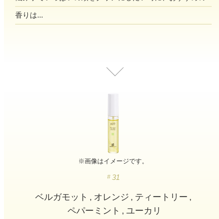
寝室
製品タイプ
消臭
ぐっすり眠れる空間にしたい
香りは...
玄関
商品一覧
アロマディフューザー
帰宅・来客時も心地よくしたい
リビング
ギフト
アロマスプレー
ホッと安らげる空間にしたい
クローゼット
新商品
ボディミスト
衣類を守り清潔な空間にしたい
トイレ用
ペパーミント＆ユーカリ
キッチン・水まわり
ティーアロマ
セール
アロミックデオ
清潔さを保ち快適にしたい
(シトラスミント)
どこでも
車内
くつ用
ランキング
アロミック・ミニ
シューズフレッシュプラス
ドライブ時間を快適にしたい
アロミックデオ
※画像はイメージです。
(冷寒)
お出かけ・アウトドア
31
どこでも
トイレ用
定期購入サービス
その他
外出先でも快適に過ごしたい
アロミック・ハング
ティーアロマ
ベルガモット
オレンジ
ティートリー
ペパーミント
ユーカリ
マスククリップ
衣類・ファブリック用