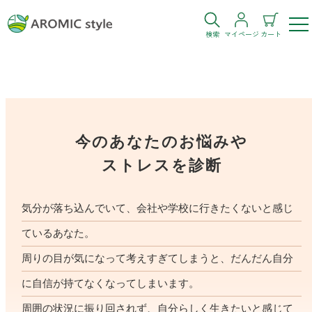
検索
マイページ
カート
ログイン
新規会員登録
お気に入り
購入履歴
今のあなたのお悩みや
ストレスを診断
気分が落ち込んでいて、会社や学校に行きたくないと感じ
ているあなた。
お部屋・シーン
周りの目が気になって考えすぎてしまうと、だんだん自分
トイレ
目的・お悩み
に自信が持てなくなってしまいます。
トイレ空間を快適にしたい
周囲の状況に振り回されず、自分らしく生きたいと感じて