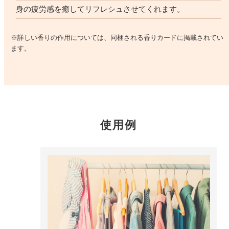
どこでも
身の疲労感を癒してリフレシュさせてくれます。
ルーティンアロマ
アロミック・エアープラス
お電話での
ご注文
※詳しい香りの作用については、同梱される香りカードに掲載されてい
どこでも
ます。
アロミック・フロー
虫除け
0120-201-074
アンチバグプレミアム
＊通話料無料
ダニ除け
＊受付：平日10:00～17:00(土日祝定休)
アンチダニー
＊長期休業については
こちら
をご確認ください
使用例
お問い合わせ
お問い合わせいただく前に一度、「よくある質問」をご確認くださ
アロミックデオ
い。
(シトラスミント)
アロミックデオ
よくあるご質問、お問い合わせ
(冷寒)