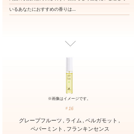
寝室
製品タイプ
消臭
ぐっすり眠れる空間にしたい
いるあなたにおすすめの香りは...
玄関
商品一覧
アロマディフューザー
帰宅・来客時も心地よくしたい
リビング
ギフト
アロマスプレー
ホッと安らげる空間にしたい
クローゼット
新商品
ボディミスト
衣類を守り清潔な空間にしたい
トイレ用
ペパーミント＆ユーカリ
キッチン・水まわり
ティーアロマ
セール
アロミックデオ
清潔さを保ち快適にしたい
(シトラスミント)
どこでも
車内
くつ用
ランキング
アロミック・ミニ
シューズフレッシュプラス
ドライブ時間を快適にしたい
アロミックデオ
※画像はイメージです。
(冷寒)
お出かけ・アウトドア
16
どこでも
トイレ用
定期購入サービス
その他
外出先でも快適に過ごしたい
アロミック・ハング
ティーアロマ
グレープフルーツ
ライム
ベルガモット
ペパーミント
フランキンセンス
マスククリップ
衣類・ファブリック用