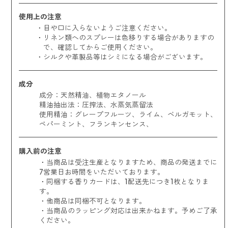
使用上の注意
目や口に入らないようご注意ください。
リネン類へのスプレーは色移りする場合がありますの
で、確認してからご使用ください。
シルクや革製品等はシミになる場合がございます。
成分
成分：天然精油、植物エタノール
精油抽出法：圧搾法、水蒸気蒸留法
使用精油：
グレープフルーツ、ライム、ベルガモット、
ペパーミント、フランキンセンス、
購入前の注意
・当商品は受注生産となりますため、商品の発送までに
7営業日お時間をいただいております。
・同梱する香りカードは、1配送先につき1枚となりま
す。
・他商品は同梱不可となります。
・当商品のラッピング対応は出来かねます。予めご了承
ください。