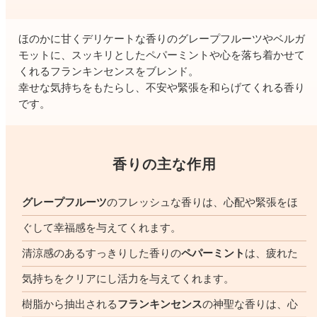
ファブリックミスト
トイレ用
店舗情報
ティーセント
ほのかに甘くデリケートな香りのグレープフルーツやベルガ
次亜塩素酸水ジアケア
モットに、スッキリとしたペパーミントや心を落ち着かせて
どこでも
くれるフランキンセンスをブレンド。
ラベンダー
ご利用ガイド
リードディフューザー
幸せな気持ちをもたらし、不安や緊張を和らげてくれる香り
です。
わたしたちについて
キャンドルライト
睡眠用
ねむりの魔法
香りの主な作用
読みもの
睡眠用
グッドスリープ
玄関用
グレープフルーツ
のフレッシュな香りは、心配や緊張をほ
法人のお客様
イーミスト
睡眠用
ぐして幸福感を与えてくれます。
ストレケアアロマ-眠り-
どこでも
採用情報
清涼感のあるすっきりした香りの
ペパーミント
は、疲れた
アロミック・フィット
眠気対策
気持ちをクリアにし活力を与えてくれます。
スリープブロック
フランチャイズ募集
樹脂から抽出される
フランキンセンス
の神聖な香りは、心