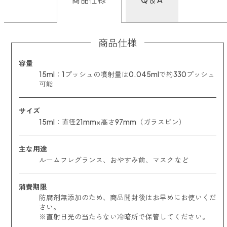
商品仕様
容量
15ml：1プッシュの噴射量は0.045mlで約330プッシュ
可能
サイズ
15ml：直径21mm×高さ97mm（ガラスビン）
主な用途
ルームフレグランス、おやすみ前、マスク など
消費期限
防腐剤無添加のため、商品開封後はお早めにお使いくだ
さい。
※直射日光の当たらない冷暗所で保管してください。