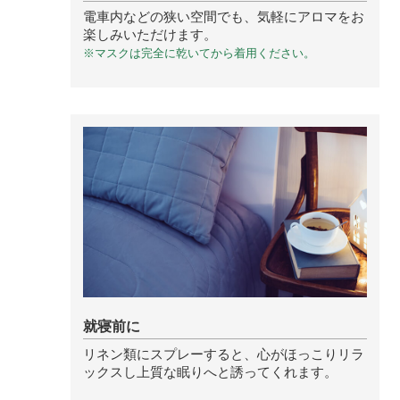
電車内などの狭い空間でも、気軽にアロマをお
ベルガモット
楽しみいただけます。
※マスクは完全に乾いてから着用ください。
レモンティー
マスク用
マスクフレッシュ
花粉対策
アンチ花粉
就寝前に
キッチン用
forキッチン
リネン類にスプレーすると、心がほっこりリラ
ックスし上質な眠りへと誘ってくれます。
掃除用