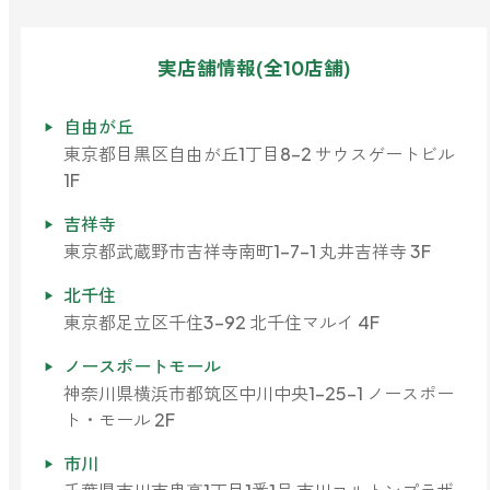
どこでも
ルーティンアロマ
アロミック・エアープラス
実店舗情報(全10店舗)
お電話での
ご注文
どこでも
アロミック・フロー
自由が丘
虫除け
0120-201-074
東京都目黒区自由が丘1丁目8-2 サウスゲートビル
アンチバグプレミアム
1F
＊通話料無料
ダニ除け
吉祥寺
＊受付：平日10:00～17:00(土日祝定休)
アンチダニー
＊長期休業については
こちら
をご確認ください
東京都武蔵野市吉祥寺南町1-7-1 丸井吉祥寺 3F
お問い合わせ
北千住
お問い合わせいただく前に一度、「よくある質問」をご確認くださ
東京都足立区千住3-92 北千住マルイ 4F
アロミックデオ
い。
(シトラスミント)
ノースポートモール
神奈川県横浜市都筑区中川中央1-25-1 ノースポー
アロミックデオ
よくあるご質問、お問い合わせ
ト・モール 2F
(冷寒)
市川