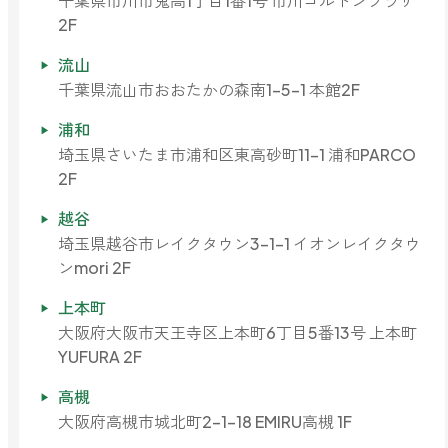
千葉県市川市鬼高1丁目1番1号 市川コルトンプラザ
2F
ストレケアアロマ
流山
千葉県流山市おおたかの森南1-5-1 本館2F
リラックスタイム
浦和
埼玉県さいたま市浦和区東高砂町11-1 浦和PARCO
2F
エッセンシャルミスト
越谷
埼玉県越谷市レイクタウン3-1-1 イオンレイクタウ
オレンジ
ンmori 2F
上本町
レモン
大阪府大阪市天王寺区上本町6丁目5番13号 上本町
YUFURA 2F
高槻
グレープフルーツ
大阪府高槻市城北町2-1-18 EMIRU高槻 1F