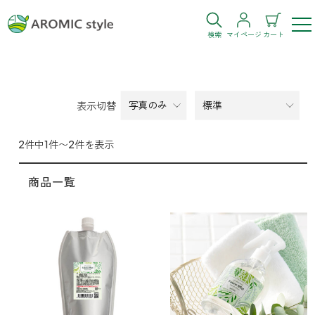
検索
マイページ
カート
ログイン
新規会員登録
表示切替
お気に入り
購入履歴
2件中1件〜2件を表示
商品一覧
お部屋・シーン
トイレ
目的・お悩み
トイレ空間を快適にしたい