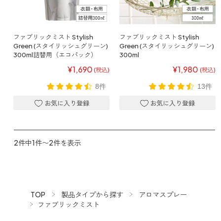
寝室
製品タイプ
消臭
ぐっすり眠れる空間にしたい
玄関
商品一覧
アロマディフューザー
ファブリックミスト Stylish
ファブリックミスト Stylish
帰宅・来客時も心地よくしたい
Green (スタイリッシュグリーン)
Green (スタイリッシュグリーン)
300ml詰替用（エコパック）
300ml
リビング
ギフト
アロマスプレー
¥1,690
¥1,980
ホッと安らげる空間にしたい
(税込)
(税込)
8件
13件
クローゼット
新商品
ボディミスト
衣類を守り清潔な空間にしたい
トイレ用
ペパーミント＆ユーカリ
キッチン・水まわり
ティーアロマ
セール
アロミックデオ
清潔さを保ち快適にしたい
(シトラスミント)
2件中1件〜2件を表示
どこでも
車内
くつ用
ランキング
アロミック・ミニ
シューズフレッシュプラス
ドライブ時間を快適にしたい
アロミックデオ
(冷寒)
お出かけ・アウトドア
どこでも
トイレ用
定期購入サービス
その他
外出先でも快適に過ごしたい
アロミック・ハング
ティーアロマ
TOP
製品タイプから探す
アロマスプレー
ファブリックミスト
マスククリップ
衣類・ファブリック用