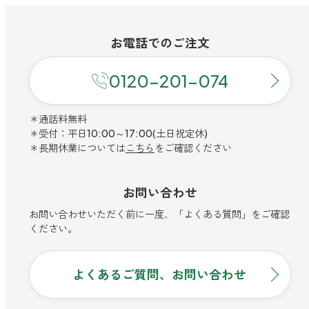
ファブリックミスト
トイレ用
店舗情報
ティーセント
お電話での
ご注文
次亜塩素酸水ジアケア
どこでも
ラベンダー
ご利用ガイド
0120-201-074
リードディフューザー
わたしたちについて
＊通話料無料
キャンドルライト
＊受付：平日10:00～17:00(土日祝定休)
睡眠用
＊長期休業については
こちら
をご確認ください
ねむりの魔法
読みもの
睡眠用
グッドスリープ
お問い合わせ
玄関用
法人のお客様
イーミスト
お問い合わせいただく前に一度、「よくある質問」をご確認
睡眠用
ください。
ストレケアアロマ-眠り-
どこでも
採用情報
アロミック・フィット
眠気対策
よくあるご質問、お問い合わせ
スリープブロック
フランチャイズ募集