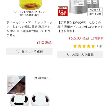
どこでも
ルーティンアロマ
アロミック・エアープラス
お電話での
ご注文
どこでも
ティーセント・アロミックフィッ
【定期購入10％OFF】 ねむりの
アロミック・フロー
ト・ねむりの魔法 共通 専用ボト
魔法 専用オイル40ml ×3つセット
虫除け
0120-201-074
ル 単品 ※不織布は付属しており
【送料無料】
アンチバグプレミアム
ません
¥6,530
送料無料
(税込)
¥110
(税込)
＊通話料無料
ダニ除け
1件
＊受付：平日10:00～17:00(土日祝定休)
アンチダニー
＊長期休業については
こちら
をご確認ください
お問い合わせ
お問い合わせいただく前に一度、「よくある質問」をご確認くださ
アロミックデオ
い。
(シトラスミント)
アロミックデオ
よくあるご質問、お問い合わせ
(冷寒)