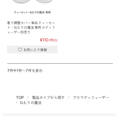
ストレケアアロマ
香り調整カバー 単品 ティーセン
ト・ねむりの魔法 専用 ※ディフ
リラックスタイム
ューザー別売り
¥110
(税込)
エッセンシャルミスト
オレンジ
7件中1件〜7件を表示
レモン
TOP
製品タイプから探す
アロマディフューザー
ねむりの魔法
グレープフルーツ