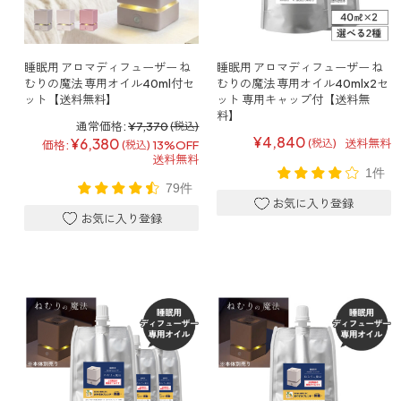
寝室
製品タイプ
消臭
ぐっすり眠れる空間にしたい
玄関
商品一覧
アロマディフューザー
睡眠用 アロマディフューザー ね
睡眠用 アロマディフューザー ね
帰宅・来客時も心地よくしたい
むりの魔法 専用オイル40ml付セ
むりの魔法 専用オイル40mlx2セ
ット【送料無料】
ット 専用キャップ付【送料無
リビング
料】
ギフト
アロマスプレー
通常価格:
¥7,370
(税込)
ホッと安らげる空間にしたい
¥4,840
¥6,380
送料無料
(税込)
価格:
13%OFF
(税込)
送料無料
クローゼット
新商品
ボディミスト
1件
衣類を守り清潔な空間にしたい
79件
トイレ用
ペパーミント＆ユーカリ
キッチン・水まわり
ティーアロマ
セール
アロミックデオ
清潔さを保ち快適にしたい
(シトラスミント)
どこでも
車内
くつ用
ランキング
アロミック・ミニ
シューズフレッシュプラス
ドライブ時間を快適にしたい
アロミックデオ
(冷寒)
お出かけ・アウトドア
どこでも
トイレ用
定期購入サービス
その他
外出先でも快適に過ごしたい
アロミック・ハング
ティーアロマ
マスククリップ
衣類・ファブリック用