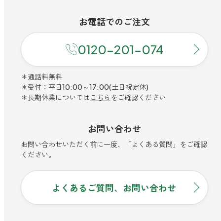
ベルガモット
お電話での
ご注文
0120-201-074
レモンティー
＊通話料無料
＊受付：平日10:00～17:00(土日祝定休)
マスク用
＊長期休業については
こちら
をご確認ください
マスクフレッシュ
お問い合わせ
花粉対策
アンチ花粉
お問い合わせいただく前に一度、「よくある質問」をご確認
ください。
キッチン用
よくあるご質問、お問い合わせ
forキッチン
掃除用