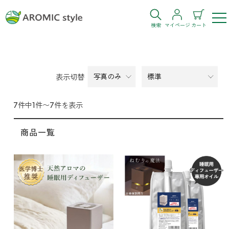
検索
マイページ
カート
ログイン
新規会員登録
表示切替
お気に入り
購入履歴
7件中1件〜7件を表示
商品一覧
お部屋・シーン
トイレ
目的・お悩み
トイレ空間を快適にしたい