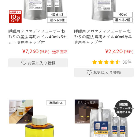
ファブリックミスト
トイレ用
店舗情報
ティーセント
次亜塩素酸水ジアケア
どこでも
睡眠用 アロマディフューザー ね
睡眠用 アロマディフューザー ね
ラベンダー
ご利用ガイド
むりの魔法 専用オイル40mlx3セ
むりの魔法 専用オイル40ml単品
リードディフューザー
ット 専用キャップ付
専用キャップ付
¥7,260
¥2,420
送料無料
(税込)
(税込)
わたしたちについて
キャンドルライト
36件
睡眠用
ねむりの魔法
読みもの
睡眠用
グッドスリープ
玄関用
法人のお客様
イーミスト
睡眠用
ストレケアアロマ-眠り-
どこでも
採用情報
アロミック・フィット
眠気対策
スリープブロック
フランチャイズ募集