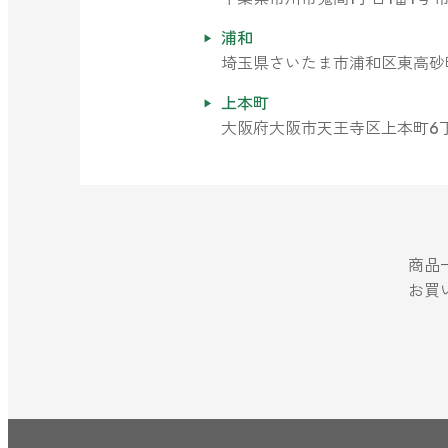
キッチン用
浦和
forキッチン
埼玉県さいたま市浦和区東高砂町11
掃除用
上本町
forクリーン
大阪府大阪市天王寺区上本町6丁目5
商品
お買