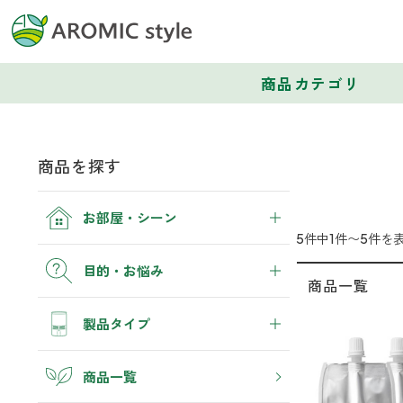
商品カテゴリ
商品を探す
お部屋・シーン
5件中1件〜5件を
トイレ
目的・お悩み
商品一覧
トイレ空間を快適にしたい
消臭
製品タイプ
寝室
ぐっすり眠れる空間にしたい
トイレ
睡眠・生活リズム
アロマディフューザー
商品一覧
玄関
くつ