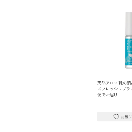
キャンドルライト
睡眠用
ねむりの魔法
睡眠用
玄関用
グッドスリープ
イーミスト
睡眠用
どこでも
ストレケアアロマ-眠り-
アロミック・フィット
眠気対策
20畳まで対応
スリープブロック
どこでも
ルーティンアロマ
天然アロマ 靴の消
アロミック・エアープラス
ズフレッシュプラス 
便でお届け
どこでも
虫除け・ダニ対策
アロミック・フロー
虫除け
アンチバグプレミアム
ダニ除け