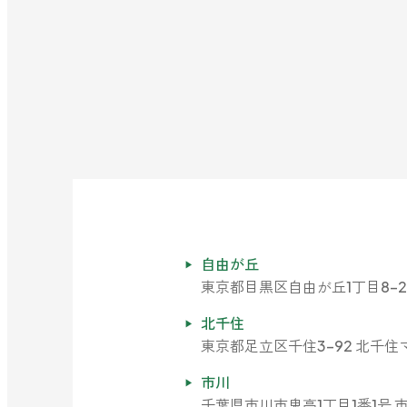
レモン
グレープフルーツ
ベルガモット
レモンティー
マスク・花粉対策
自由が丘
マスク用
東京都目黒区自由が丘1丁目8-2
マスクフレッシュ
北千住
花粉対策
東京都足立区千住3-92 北千住マ
アンチ花粉
市川
抗菌・抗ウイルス
千葉県市川市鬼高1丁目1番1号 