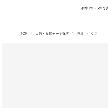
アンチダニー
5件中1件〜5件を
汗・デオドラント
アロミックデオ
(シトラスミント)
TOP
目的・お悩みから探す
消臭
くつ
アロミックデオ
(冷寒)
リラックス・リフレッシュ
ストレケアアロマ
リラックスタイム
エッセンシャルミスト
オレンジ