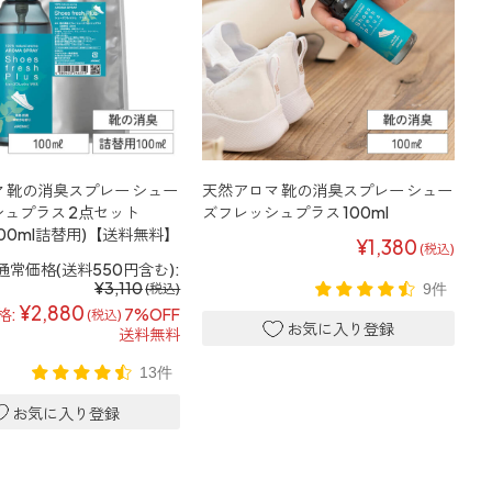
 靴の消臭スプレー シュー
天然アロマ 靴の消臭スプレー シュー
ュプラス 2点セット
ズフレッシュプラス 100ml
+100ml詰替用)【送料無料】
¥1,380
(税込)
通常価格(送料550円含む):
¥3,110
9件
(税込)
¥2,880
格:
7%OFF
(税込)
送料無料
13件