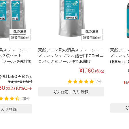
臭スプレー シュー
天然アロマ 靴の消臭スプレー シュー
天然アロマ
 3点セット
ズフレッシュプラス 詰替用100ml エ
ズフレッシ
) 【メール便送料無
コパック ※メール便でお届け
(100ml
¥1,180
(税込)
送料350円含む):
¥3,870
7件
(税込)
価
80
10%OFF
(税込)
29件