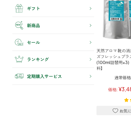
虫除け・ダニ対策
帰宅・来客時も心地よくしたい
4畳まで対応
アロマスプレー
ギフト
衣類・ファブリック
トイレ用
リビング
汗・デオドラント
消臭
ボディミスト
ティーアロマ
ホッと安らげる空間にしたい
新商品
ゴミ箱・生ゴミ
ストレス対策
ペパーミント＆ユーカリ
アロミックデオ
ギフト
どこでも
クローゼット
(シトラスミント)
セール
アロミック・ミニ
衣類を守り清潔な空間にしたい
リラックス
くつ用
エッセンシャルオイル
アロミックデオ
天然アロマ 靴の消
シューズフレッシュプラス
どこでも
(冷寒)
ズフレッシュプラス
キッチン・水まわり
ランキング
マスク・花粉対策
アロミック・ハング
(100ml詰替用×3
その他
清潔さを保ち快適にしたい
トイレ用
料】
6畳まで対応
ティーアロマ
抗菌・抗ウイルス
定期購入サービス
通常価格(
車内
マスククリップ
ドライブ時間を快適にしたい
トイレ用
衣類・ファブリック用
¥3,4
価格:
ティーセント
ファブリックミスト
次亜塩素酸水ジアケア
お出かけ・アウトドア
睡眠・生活リズム
外出先でも快適に過ごしたい
どこでも
リードディフューザー
ラベンダー
8畳まで対応