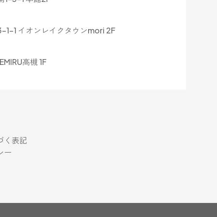
-1 イオンレイクタウンmori 2F
MIRU高槻 1F
づく表記
シー