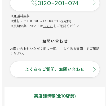
寝室
0120-201-074
製品タイプ
消臭
ぐっすり眠れる空間にしたい
玄関
＊通話料無料
商品一覧
アロマディフューザー
帰宅・来客時も心地よくしたい
＊受付：平日10:00～17:00(土日祝定休)
＊長期休業については
こちら
をご確認ください
リビング
ギフト
アロマスプレー
ホッと安らげる空間にしたい
お問い合わせ
クローゼット
新商品
ボディミスト
衣類を守り清潔な空間にしたい
お問い合わせいただく前に一度、「よくある質問」をご確認
トイレ用
ください。
ペパーミント＆ユーカリ
キッチン・水まわり
ティーアロマ
セール
アロミックデオ
清潔さを保ち快適にしたい
(シトラスミント)
よくあるご質問、お問い合わせ
どこでも
車内
くつ用
ランキング
アロミック・ミニ
シューズフレッシュプラス
ドライブ時間を快適にしたい
アロミックデオ
(冷寒)
お出かけ・アウトドア
どこでも
トイレ用
定期購入サービス
その他
外出先でも快適に過ごしたい
アロミック・ハング
ティーアロマ
実店舗情報(全10店舗)
マスククリップ
衣類・ファブリック用