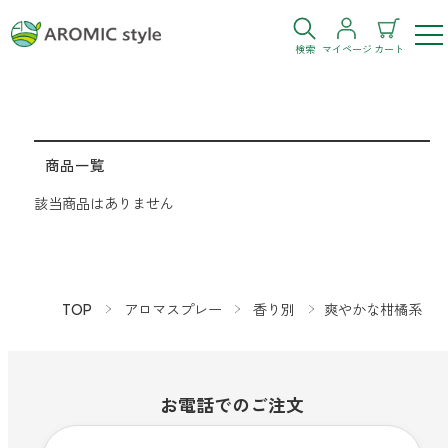
検索
マイページ
カート
ログイン
新規会員登録
商品一覧
お気に入り
購入履歴
該当商品はありません
TOP
アロマスプレー
香り別
爽やかな柑橘系
お部屋・シーン
トイレ
目的・お悩み
お電話での
ご注文
トイレ空間を快適にしたい