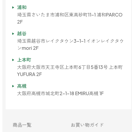
どこでも
ルーティンアロマ
浦和
アロミック・エアープラス
埼玉県さいたま市浦和区東高砂町11-1 浦和PARCO
お電話での
ご注文
2F
どこでも
アロミック・フロー
越谷
虫除け
0120-201-074
埼玉県越谷市レイクタウン3-1-1 イオンレイクタウ
アンチバグプレミアム
ンmori 2F
＊通話料無料
ダニ除け
上本町
＊受付：平日10:00～17:00(土日祝定休)
アンチダニー
＊長期休業については
こちら
をご確認ください
大阪府大阪市天王寺区上本町6丁目5番13号 上本町
お問い合わせ
YUFURA 2F
高槻
お問い合わせいただく前に一度、「よくある質問」をご確認くださ
アロミックデオ
い。
大阪府高槻市城北町2-1-18 EMIRU高槻 1F
(シトラスミント)
アロミックデオ
よくあるご質問、お問い合わせ
(冷寒)
商品一覧
お買い物ガイド