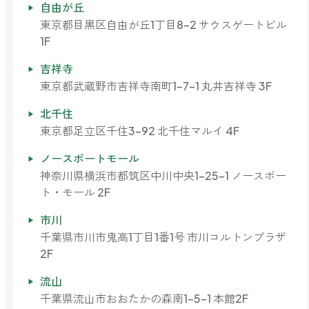
自由が丘
ファブリックミスト
トイレ用
東京都目黒区自由が丘1丁目8-2 サウスゲートビル
店舗情報
ティーセント
1F
次亜塩素酸水ジアケア
吉祥寺
どこでも
ラベンダー
ご利用ガイド
リードディフューザー
東京都武蔵野市吉祥寺南町1-7-1 丸井吉祥寺 3F
北千住
わたしたちについて
キャンドルライト
東京都足立区千住3-92 北千住マルイ 4F
睡眠用
ノースポートモール
ねむりの魔法
読みもの
睡眠用
神奈川県横浜市都筑区中川中央1-25-1 ノースポー
グッドスリープ
ト・モール 2F
玄関用
法人のお客様
イーミスト
市川
睡眠用
ストレケアアロマ-眠り-
千葉県市川市鬼高1丁目1番1号 市川コルトンプラザ
どこでも
採用情報
2F
アロミック・フィット
眠気対策
流山
スリープブロック
フランチャイズ募集
千葉県流山市おおたかの森南1-5-1 本館2F