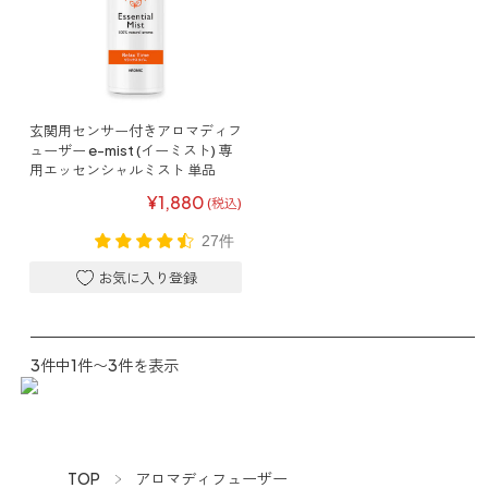
ファブリックミスト
トイレ用
店舗情報
ティーセント
次亜塩素酸水ジアケア
どこでも
ラベンダー
ご利用ガイド
玄関用センサー付きアロマディフ
リードディフューザー
ューザー e-mist (イーミスト) 専
用エッセンシャルミスト 単品
わたしたちについて
キャンドルライト
¥1,880
(税込)
睡眠用
27件
ねむりの魔法
読みもの
睡眠用
グッドスリープ
玄関用
法人のお客様
イーミスト
睡眠用
3件中1件〜3件を表示
ストレケアアロマ-眠り-
どこでも
採用情報
アロミック・フィット
眠気対策
スリープブロック
フランチャイズ募集
TOP
アロマディフューザー