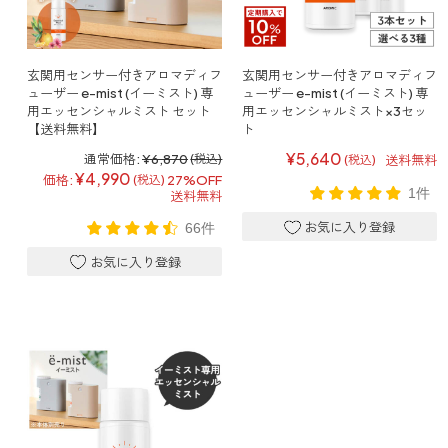
寝室
製品タイプ
消臭
ぐっすり眠れる空間にしたい
玄関
商品一覧
アロマディフューザー
玄関用センサー付きアロマディフ
玄関用センサー付きアロマディフ
帰宅・来客時も心地よくしたい
ューザー e-mist (イーミスト) 専
ューザー e-mist (イーミスト) 専
用エッセンシャルミスト セット
用エッセンシャルミスト×3セッ
リビング
【送料無料】
ト
ギフト
アロマスプレー
ホッと安らげる空間にしたい
¥5,640
通常価格:
¥6,870
(税込)
送料無料
(税込)
¥4,990
クローゼット
価格:
27%OFF
(税込)
新商品
ボディミスト
1件
送料無料
衣類を守り清潔な空間にしたい
トイレ用
66件
ペパーミント＆ユーカリ
キッチン・水まわり
ティーアロマ
セール
アロミックデオ
清潔さを保ち快適にしたい
(シトラスミント)
どこでも
車内
くつ用
ランキング
アロミック・ミニ
シューズフレッシュプラス
ドライブ時間を快適にしたい
アロミックデオ
(冷寒)
お出かけ・アウトドア
どこでも
トイレ用
定期購入サービス
その他
外出先でも快適に過ごしたい
アロミック・ハング
ティーアロマ
マスククリップ
衣類・ファブリック用