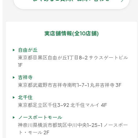
ストレケアアロマ
実店舗情報(全10店舗)
リラックスタイム
自由が丘
エッセンシャルミスト
東京都目黒区自由が丘1丁目8-2 サウスゲートビル
1F
吉祥寺
オレンジ
東京都武蔵野市吉祥寺南町1-7-1 丸井吉祥寺 3F
北千住
レモン
東京都足立区千住3-92 北千住マルイ 4F
ノースポートモール
グレープフルーツ
神奈川県横浜市都筑区中川中央1-25-1 ノースポー
ト・モール 2F