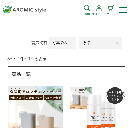
検索
マイページ
カート
ログイン
新規会員登録
表示切替
お気に入り
購入履歴
3件中1件〜3件を表示
商品一覧
お部屋・シーン
トイレ
目的・お悩み
トイレ空間を快適にしたい