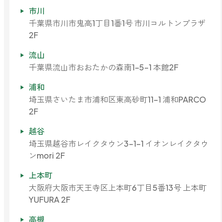
市川
ベルガモット
千葉県市川市鬼高1丁目1番1号 市川コルトンプラザ
2F
レモンティー
流山
千葉県流山市おおたかの森南1-5-1 本館2F
浦和
マスク用
埼玉県さいたま市浦和区東高砂町11-1 浦和PARCO
マスクフレッシュ
2F
越谷
花粉対策
埼玉県越谷市レイクタウン3-1-1 イオンレイクタウ
アンチ花粉
ンmori 2F
上本町
キッチン用
大阪府大阪市天王寺区上本町6丁目5番13号 上本町
forキッチン
YUFURA 2F
高槻
掃除用