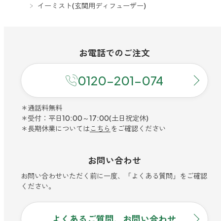
どこでも
イーミスト(玄関用ディフューザー)
ルーティンアロマ
アロミック・エアープラス
お電話での
ご注文
どこでも
アロミック・フロー
お電話での
ご注文
虫除け
0120-201-074
アンチバグプレミアム
0120-201-074
＊通話料無料
ダニ除け
＊受付：平日10:00～17:00(土日祝定休)
アンチダニー
＊通話料無料
＊長期休業については
こちら
をご確認ください
＊受付：平日10:00～17:00(土日祝定休)
お問い合わせ
＊長期休業については
こちら
をご確認ください
お問い合わせいただく前に一度、「よくある質問」をご確認くださ
アロミックデオ
い。
(シトラスミント)
お問い合わせ
お問い合わせいただく前に一度、「よくある質問」をご確認
アロミックデオ
ください。
よくあるご質問、お問い合わせ
(冷寒)
よくあるご質問、お問い合わせ