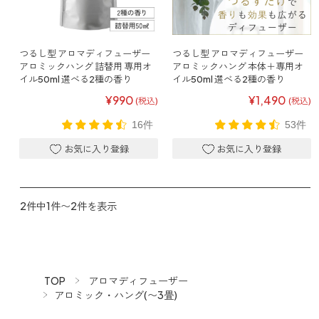
寝室
製品タイプ
消臭
ぐっすり眠れる空間にしたい
玄関
商品一覧
アロマディフューザー
つるし型 アロマディフューザー
つるし型 アロマディフューザー
帰宅・来客時も心地よくしたい
アロミックハング 詰替用 専用オ
アロミックハング 本体＋専用オ
イル50ml 選べる2種の香り
イル50ml 選べる2種の香り
リビング
ギフト
アロマスプレー
¥990
¥1,490
ホッと安らげる空間にしたい
(税込)
(税込)
16件
53件
クローゼット
新商品
ボディミスト
衣類を守り清潔な空間にしたい
トイレ用
ペパーミント＆ユーカリ
キッチン・水まわり
ティーアロマ
セール
アロミックデオ
清潔さを保ち快適にしたい
(シトラスミント)
2件中1件〜2件を表示
どこでも
車内
くつ用
ランキング
アロミック・ミニ
シューズフレッシュプラス
ドライブ時間を快適にしたい
アロミックデオ
(冷寒)
お出かけ・アウトドア
どこでも
トイレ用
定期購入サービス
その他
外出先でも快適に過ごしたい
アロミック・ハング
ティーアロマ
TOP
アロマディフューザー
アロミック・ハング(〜3畳)
マスククリップ
衣類・ファブリック用