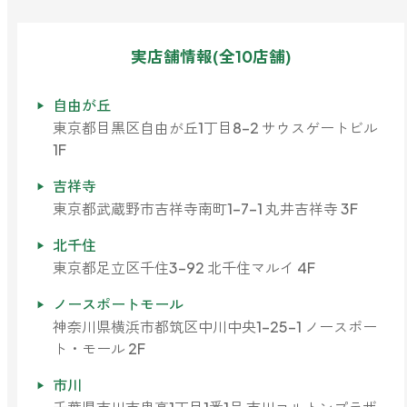
どこでも
ルーティンアロマ
アロミック・エアープラス
実店舗情報(全10店舗)
お電話での
ご注文
どこでも
アロミック・フロー
自由が丘
虫除け
0120-201-074
東京都目黒区自由が丘1丁目8-2 サウスゲートビル
アンチバグプレミアム
1F
＊通話料無料
ダニ除け
吉祥寺
＊受付：平日10:00～17:00(土日祝定休)
アンチダニー
＊長期休業については
こちら
をご確認ください
東京都武蔵野市吉祥寺南町1-7-1 丸井吉祥寺 3F
お問い合わせ
北千住
お問い合わせいただく前に一度、「よくある質問」をご確認くださ
東京都足立区千住3-92 北千住マルイ 4F
アロミックデオ
い。
(シトラスミント)
ノースポートモール
神奈川県横浜市都筑区中川中央1-25-1 ノースポー
アロミックデオ
よくあるご質問、お問い合わせ
ト・モール 2F
(冷寒)
市川