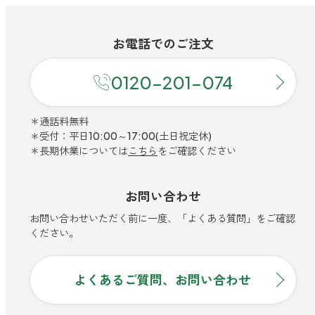
ファブリックミスト
トイレ用
店舗情報
ティーセント
お電話での
ご注文
次亜塩素酸水ジアケア
どこでも
ラベンダー
ご利用ガイド
0120-201-074
リードディフューザー
わたしたちについて
＊通話料無料
キャンドルライト
＊受付：平日10:00～17:00(土日祝定休)
睡眠用
＊長期休業については
こちら
をご確認ください
ねむりの魔法
読みもの
睡眠用
グッドスリープ
お問い合わせ
玄関用
法人のお客様
イーミスト
お問い合わせいただく前に一度、「よくある質問」をご確認
睡眠用
ください。
ストレケアアロマ-眠り-
どこでも
採用情報
アロミック・フィット
眠気対策
よくあるご質問、お問い合わせ
スリープブロック
フランチャイズ募集