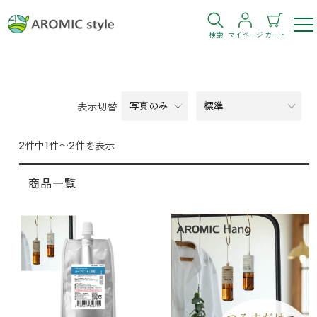
検索
マイページ
カート
ログイン
新規会員登録
表示切替
お気に入り
購入履歴
2件中1件〜2件を表示
商品一覧
お部屋・シーン
トイレ
目的・お悩み
トイレ空間を快適にしたい