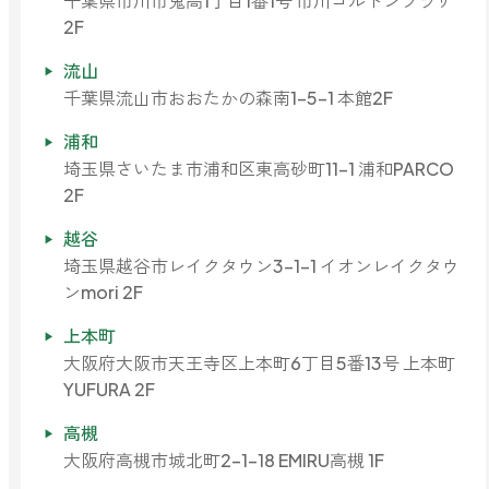
千葉県市川市鬼高1丁目1番1号 市川コルトンプラザ
2F
ストレケアアロマ
流山
千葉県流山市おおたかの森南1-5-1 本館2F
リラックスタイム
浦和
埼玉県さいたま市浦和区東高砂町11-1 浦和PARCO
2F
エッセンシャルミスト
越谷
埼玉県越谷市レイクタウン3-1-1 イオンレイクタウ
オレンジ
ンmori 2F
上本町
レモン
大阪府大阪市天王寺区上本町6丁目5番13号 上本町
YUFURA 2F
高槻
グレープフルーツ
大阪府高槻市城北町2-1-18 EMIRU高槻 1F